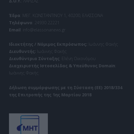
Δ.Ο.Υ.
: ΛΑΡΙΣΑΣ
Έδρα
: ΜΕΓ. ΚΩΝΣΤΑΝΤΙΝΟΥ 1, 40200, ΕΛΑΣΣΟΝΑ
Τηλέφωνο
: 24930 22221
Email
: info@elassonanews.gr
Ιδιοκτήτης / Νόμιμος Εκπρόσωπος:
Ιωάννης Φακής
Διευθυντής:
Ιωάννης Φακής
Διευθύντρια Σύνταξης
: Ελένη Οικονόμου
Διαχειριστής Ιστοσελίδας & Υπεύθυνος Domain
:
Ιωάννης Φακής
Δήλωση συμμόρφωσης με τη Σύσταση (ΕΕ) 2018/334
της Επιτροπής της 1ης Μαρτίου 2018