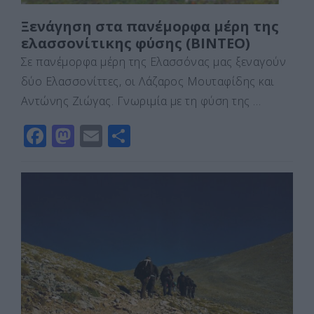
Ξενάγηση στα πανέμορφα μέρη της
ελασσονίτικης φύσης (ΒΙΝΤΕΟ)
Σε πανέμορφα μέρη της Ελασσόνας μας ξεναγούν
δύο Ελασσονίττες, οι Λάζαρος Μουταφίδης και
Αντώνης Ζιώγας. Γνωριμία με τη φύση της …
F
M
E
Μ
a
a
m
οι
c
st
ai
ρ
e
o
l
α
b
d
σ
o
o
τε
o
n
ίτ
k
ε