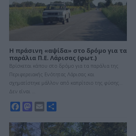
o
n
ίτ
k
ε
Η πράσινη «αψίδα» στο δρόμο για τα
παράλια Π.Ε. Λάρισας (φωτ.)
Βρίσκεται κάπου στο δρόμο για τα παράλια της
Περιφερειακής Ενότητας Λάρισας και
σχηματίστηκε μάλλον από καπρίτσιο της φύσης…
Δεν είναι …
F
M
E
Μ
a
a
m
οι
c
st
ai
ρ
e
o
l
α