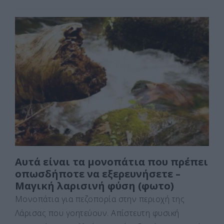
a
a
m
οι
c
st
ai
ρ
e
o
l
α
b
d
σ
o
o
τε
o
n
ίτ
k
ε
Αυτά είναι τα μονοπάτια που πρέπει
οπωσδήποτε να εξερευνήσετε –
Μαγική λαρισινή φύση (φωτο)
Μονοπάτια για πεζοπορία στην περιοχή της
Λάρισας που γοητεύουν. Απίστευτη φυσική