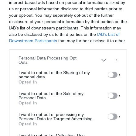
interest-based ads based on personal information utilized by
us or personal information disclosed to third parties prior to
your opt-out. You may separately opt-out of the further
Διαχείριση Συγκατάθεσης
disclosure of your personal information by third parties on the
Για να παρέχουμε την καλύτερη εμπειρία, χρησιμοποιούμε τεχνολογίες όπως
IAB’s list of downstream participants. This information may
cookies για την αποθήκευση ή/και την πρόσβαση σε πληροφορίες συσκευών.
Η συγκατάθεση για τις εν λόγω τεχνολογίες θα μας επιτρέψει να
also be disclosed by us to third parties on the
IAB’s List of
επεξεργαστούμε δεδομένα προσωπικού χαρακτήρα, όπως συμπεριφορά
Downstream Participants
that may further disclose it to other
περιήγησης ή μοναδικά αναγνωριστικά σε αυτόν τον ιστότοπο. Η μη
third parties.
συγκατάθεση ή η ανάκληση της συγκατάθεσης, μπορεί να επηρεάσει
αρνητικά ορισμένες λειτουργίες και δυνατότητες.
Personal Data Processing Opt
Outs
ΑΠΟΔΟΧΉ
I want to opt-out of the Sharing of my
personal data.
ΔΕΝ ΑΠΟΔΈΧΟΜΑΙ
Opted In
I want to opt-out of the Sale of my
ΠΡΟΒΟΛΉ ΠΡΟΤΙΜΉΣΕΩΝ
Personal Data.
Opted In
Πολιτική Cookies
Πολιτική Απορρήτου
Επικοινωνία
I want to opt-out of processing my
Personal Data for Targeted Advertising.
Opted In
I want to opt-out of Collection, Use,