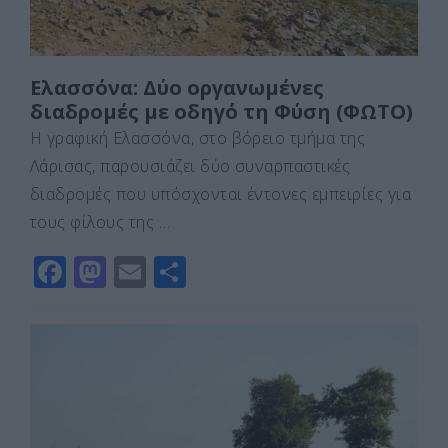
Eλασσόνα: Δύο οργανωμένες
διαδρομές με οδηγό τη Φύση (ΦΩΤΟ)
Η γραφική Ελασσόνα, στο βόρειο τμήμα της
Λάρισας, παρουσιάζει δύο συναρπαστικές
διαδρομές που υπόσχονται έντονες εμπειρίες για
τους φίλους της …
F
M
E
Μ
a
a
m
οι
c
st
ai
ρ
e
o
l
α
b
d
σ
o
o
τε