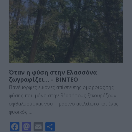
b
d
σ
o
o
τε
o
n
ίτ
k
ε
Όταν η φύση στην Ελασσόνα
ζωγραφίζει… – ΒΙΝΤΕΟ
Πανέμορφες εικόνες απίστευτης ομορφιάς της
φύσης που μόνο στην θέασή τους ξεκουράζουν
οφθαλμούς και νου. Πράσινο ατελείωτο και ένας
φυσικός …
F
M
E
Μ