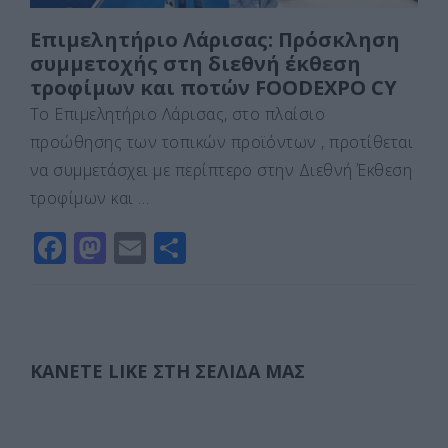
Επιμελητήριο Λάρισας: Πρόσκληση
συμμετοχής στη διεθνή έκθεση
τροφίμων και ποτών FOODEXPO CY
Το Επιμελητήριο Λάρισας, στο πλαίσιο
προώθησης των τοπικών προϊόντων , προτίθεται
να συμμετάσχει με περίπτερο στην Διεθνή Έκθεση
τροφίμων και …
F
M
E
Μ
a
a
m
οι
c
st
ai
ρ
e
o
l
α
b
d
σ
ΚΆΝΕΤΕ LIKE ΣΤΗ ΣΕΛΊΔΑ ΜΑΣ
o
o
τε
o
n
ίτ