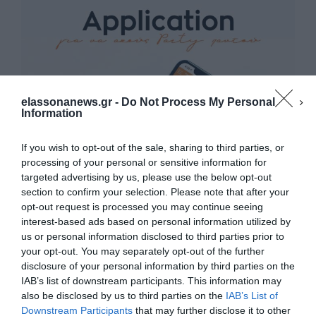
elassonanews.gr -
Do Not Process My Personal
Information
If you wish to opt-out of the sale, sharing to third parties, or
processing of your personal or sensitive information for
targeted advertising by us, please use the below opt-out
section to confirm your selection. Please note that after your
opt-out request is processed you may continue seeing
interest-based ads based on personal information utilized by
us or personal information disclosed to third parties prior to
your opt-out. You may separately opt-out of the further
Διαχείριση Συγκατάθεσης
disclosure of your personal information by third parties on the
Για να παρέχουμε την καλύτερη εμπειρία, χρησιμοποιούμε τεχνολογίες όπως
IAB’s list of downstream participants. This information may
cookies για την αποθήκευση ή/και την πρόσβαση σε πληροφορίες συσκευών.
Η συγκατάθεση για τις εν λόγω τεχνολογίες θα μας επιτρέψει να
also be disclosed by us to third parties on the
IAB’s List of
επεξεργαστούμε δεδομένα προσωπικού χαρακτήρα, όπως συμπεριφορά
Downstream Participants
that may further disclose it to other