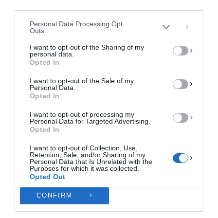
περιήγησης ή μοναδικά αναγνωριστικά σε αυτόν τον ιστότοπο. Η μη
third parties.
συγκατάθεση ή η ανάκληση της συγκατάθεσης, μπορεί να επηρεάσει
αρνητικά ορισμένες λειτουργίες και δυνατότητες.
Personal Data Processing Opt
Outs
ΑΠΟΔΟΧΉ
I want to opt-out of the Sharing of my
personal data.
ΔΕΝ ΑΠΟΔΈΧΟΜΑΙ
Opted In
I want to opt-out of the Sale of my
ΠΡΟΒΟΛΉ ΠΡΟΤΙΜΉΣΕΩΝ
Personal Data.
Opted In
Πολιτική Cookies
Πολιτική Απορρήτου
Επικοινωνία
I want to opt-out of processing my
Personal Data for Targeted Advertising.
Opted In
I want to opt-out of Collection, Use,
Retention, Sale, and/or Sharing of my
Personal Data that Is Unrelated with the
Purposes for which it was collected.
Opted Out
CONFIRM