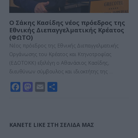
Ο Σάκης Κασίδης νέος πρόεδρος της
Εθνικής Διεπαγγελματικής Κρέατος
(ΦΩΤΟ)
Νέος πρόεδρος της Εθνικής Διεπαγγελματικής
Οργάνωσης του Κρέατος και Κτηνοτροφίας
(ΕΔΟΤΟΚΚ) εξελέγη ο Αθανάσιος Κασίδης,
διευθύνων σύμβουλος και ιδιοκτήτης της …
F
M
E
Μ
a
a
m
οι
c
st
ai
ρ
e
o
l
α
b
d
σ
ΚΆΝΕΤΕ LIKE ΣΤΗ ΣΕΛΊΔΑ ΜΑΣ
o
o
τε