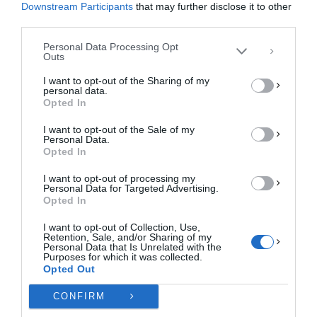
επεξεργαστούμε δεδομένα προσωπικού χαρακτήρα, όπως συμπεριφορά
Downstream Participants
that may further disclose it to other
περιήγησης ή μοναδικά αναγνωριστικά σε αυτόν τον ιστότοπο. Η μη
third parties.
συγκατάθεση ή η ανάκληση της συγκατάθεσης, μπορεί να επηρεάσει
αρνητικά ορισμένες λειτουργίες και δυνατότητες.
Personal Data Processing Opt
Outs
ΑΠΟΔΟΧΉ
I want to opt-out of the Sharing of my
personal data.
ΔΕΝ ΑΠΟΔΈΧΟΜΑΙ
Opted In
I want to opt-out of the Sale of my
ΠΡΟΒΟΛΉ ΠΡΟΤΙΜΉΣΕΩΝ
Personal Data.
Opted In
Πολιτική Cookies
Πολιτική Απορρήτου
Επικοινωνία
I want to opt-out of processing my
Personal Data for Targeted Advertising.
Opted In
I want to opt-out of Collection, Use,
Retention, Sale, and/or Sharing of my
Personal Data that Is Unrelated with the
Purposes for which it was collected.
Opted Out
CONFIRM