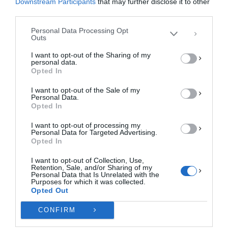
Downstream Participants
that may further disclose it to other
περιήγησης ή μοναδικά αναγνωριστικά σε αυτόν τον ιστότοπο. Η μη
third parties.
συγκατάθεση ή η ανάκληση της συγκατάθεσης, μπορεί να επηρεάσει
αρνητικά ορισμένες λειτουργίες και δυνατότητες.
Personal Data Processing Opt
Outs
ΑΠΟΔΟΧΉ
I want to opt-out of the Sharing of my
personal data.
ΔΕΝ ΑΠΟΔΈΧΟΜΑΙ
Opted In
I want to opt-out of the Sale of my
ΠΡΟΒΟΛΉ ΠΡΟΤΙΜΉΣΕΩΝ
Personal Data.
Opted In
Πολιτική Cookies
Πολιτική Απορρήτου
Επικοινωνία
I want to opt-out of processing my
Personal Data for Targeted Advertising.
Opted In
I want to opt-out of Collection, Use,
Retention, Sale, and/or Sharing of my
Personal Data that Is Unrelated with the
Purposes for which it was collected.
Opted Out
CONFIRM