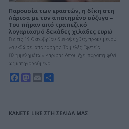
Παρουσία των εραστών, η δίκη στη
Λάρισα με τον απατημένο σύζυγο –
Του πήραν από τραπεζικό
λογαριασμό δεκάδες χιλάδες ευρώ
Για τις 19 Οκτωβρίου διέκοψε χθες, προκειμένου
να εκδώσει απόφαση το Τριμελές Εφετείο
Πλημμελημάτων Λάρισας όπου έχει παραπεμφθεί
ως κατηγορούμενο …
F
M
E
Μ
a
a
m
οι
c
st
ai
ρ
e
o
l
α
b
d
σ
ΚΆΝΕΤΕ LIKE ΣΤΗ ΣΕΛΊΔΑ ΜΑΣ
o
o
τε