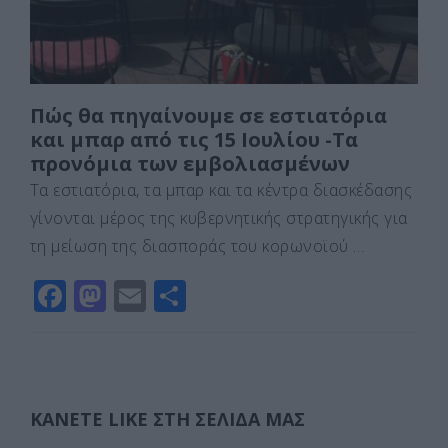
Πώς θα πηγαίνουμε σε εστιατόρια
και μπαρ από τις 15 Ιουλίου -Τα
προνόμια των εμβολιασμένων
Τα εστιατόρια, τα μπαρ και τα κέντρα διασκέδασης
γίνονται μέρος της κυβερνητικής στρατηγικής για
τη μείωση της διασποράς του κορωνοϊού …
F
M
E
Μ
a
a
m
οι
c
st
ai
ρ
e
o
l
α
b
d
σ
ΚΆΝΕΤΕ LIKE ΣΤΗ ΣΕΛΊΔΑ ΜΑΣ