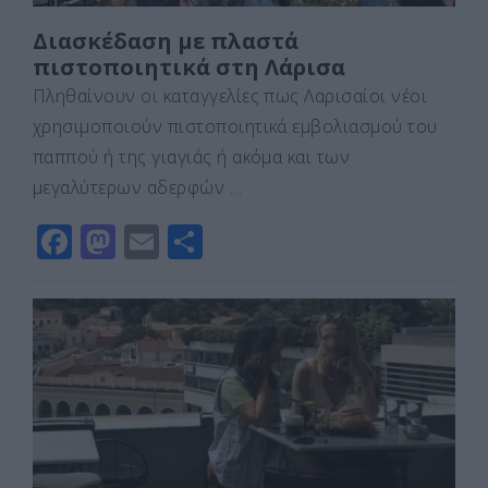
Διασκέδαση με πλαστά
πιστοποιητικά στη Λάρισα
Πληθαίνουν οι καταγγελίες πως Λαρισαίοι νέοι
χρησιμοποιούν πιστοποιητικά εμβολιασμού του
παππού ή της γιαγιάς ή ακόμα και των
μεγαλύτερων αδερφών …
F
M
E
Μ
a
a
m
οι
c
st
ai
ρ
e
o
l
α
b
d
σ
o
o
τε
o
n
ίτ
k
ε