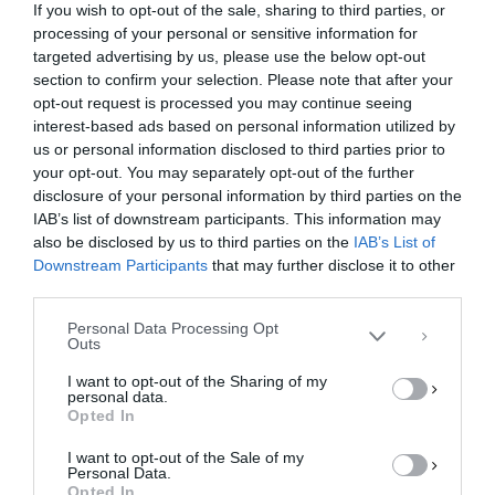
If you wish to opt-out of the sale, sharing to third parties, or
processing of your personal or sensitive information for
targeted advertising by us, please use the below opt-out
section to confirm your selection. Please note that after your
opt-out request is processed you may continue seeing
interest-based ads based on personal information utilized by
us or personal information disclosed to third parties prior to
your opt-out. You may separately opt-out of the further
Διαχείριση Συγκατάθεσης
disclosure of your personal information by third parties on the
Για να παρέχουμε την καλύτερη εμπειρία, χρησιμοποιούμε τεχνολογίες όπως
IAB’s list of downstream participants. This information may
cookies για την αποθήκευση ή/και την πρόσβαση σε πληροφορίες συσκευών.
Η συγκατάθεση για τις εν λόγω τεχνολογίες θα μας επιτρέψει να
also be disclosed by us to third parties on the
IAB’s List of
επεξεργαστούμε δεδομένα προσωπικού χαρακτήρα, όπως συμπεριφορά
Downstream Participants
that may further disclose it to other
περιήγησης ή μοναδικά αναγνωριστικά σε αυτόν τον ιστότοπο. Η μη
third parties.
συγκατάθεση ή η ανάκληση της συγκατάθεσης, μπορεί να επηρεάσει
αρνητικά ορισμένες λειτουργίες και δυνατότητες.
Personal Data Processing Opt
Outs
ΑΠΟΔΟΧΉ
I want to opt-out of the Sharing of my
personal data.
ΔΕΝ ΑΠΟΔΈΧΟΜΑΙ
Opted In
I want to opt-out of the Sale of my
ΠΡΟΒΟΛΉ ΠΡΟΤΙΜΉΣΕΩΝ
Personal Data.
Opted In