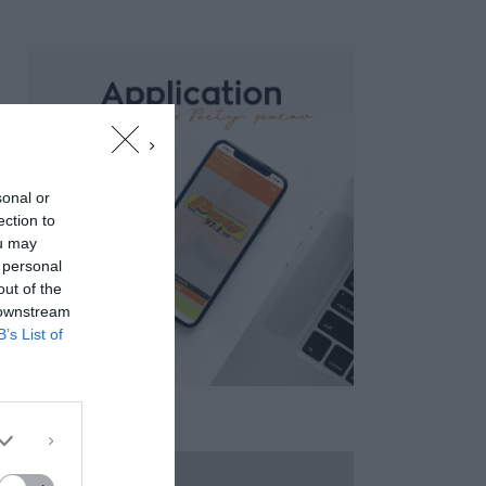
sonal or
ection to
ou may
 personal
out of the
 downstream
B’s List of