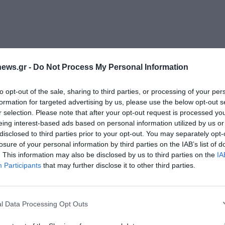
ews.gr -
Do Not Process My Personal Information
to opt-out of the sale, sharing to third parties, or processing of your per
formation for targeted advertising by us, please use the below opt-out s
r selection. Please note that after your opt-out request is processed y
eing interest-based ads based on personal information utilized by us or
disclosed to third parties prior to your opt-out. You may separately opt-
losure of your personal information by third parties on the IAB’s list of
. This information may also be disclosed by us to third parties on the
IA
Διαχείριση Συγκατάθεσης
Participants
that may further disclose it to other third parties.
 την καλύτερη εμπειρία, χρησιμοποιούμε τεχνολογίες όπως cookies για
ή/και την πρόσβαση σε πληροφορίες συσκευών. Η συγκατάθεση για τις
ίες θα μας επιτρέψει να επεξεργαστούμε δεδομένα προσωπικού
l Data Processing Opt Outs
 συμπεριφορά περιήγησης ή μοναδικά αναγνωριστικά σε αυτόν τον
συγκατάθεση ή η ανάκληση της συγκατάθεσης, μπορεί να επηρεάσει