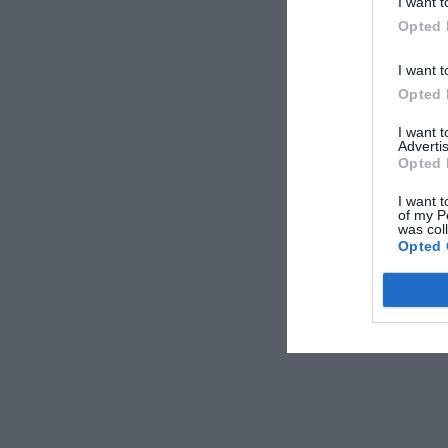
I want t
αρνητικά ορισμέν
Opted 
ΑΠΟΔΟΧ
I want t
Opted 
I want 
Advertis
Opted 
I want t
of my P
was col
Opted 