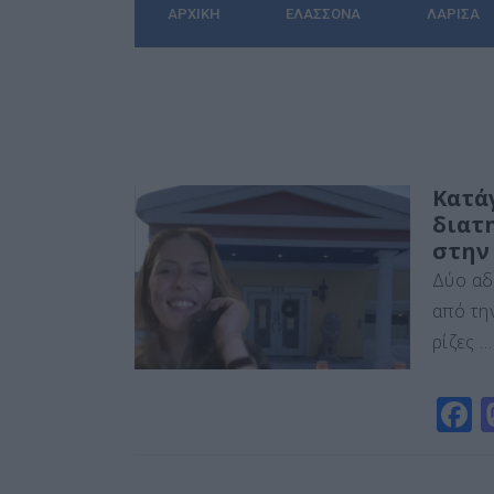
ΑΡΧΙΚΉ
ΕΛΑΣΣΌΝΑ
ΛΆΡΙΣΑ
Κατά
διατ
στην 
Δύο αδ
από τη
ρίζες …
F
a
c