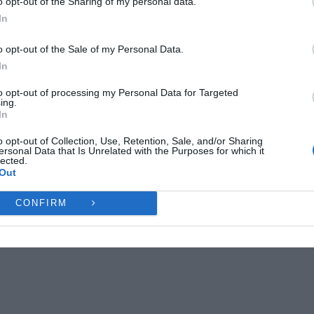
o opt-out of the Sharing of my personal data.
ες λειτουργίες και δυνατότητες.
In
Ή
ΔΕΝ ΑΠΟΔΈΧΟΜΑΙ
ΠΡΟΒΟΛΉ ΠΡΟΤΙΜΉ
o opt-out of the Sale of my Personal Data.
In
Πολιτική Cookies
Πολιτική Απορρήτου
Επικοινωνία
to opt-out of processing my Personal Data for Targeted
ing.
In
o opt-out of Collection, Use, Retention, Sale, and/or Sharing
ersonal Data that Is Unrelated with the Purposes for which it
lected.
Out
CONFIRM