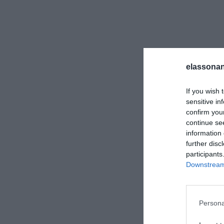
elassonan
If you wish 
sensitive in
confirm you
continue se
information 
further disc
participants
Downstream 
Για να παρέχουμε
την αποθήκευση 
εν λόγω τεχνολογ
Persona
χαρακτήρα, όπως
ιστότοπο. Η μη 