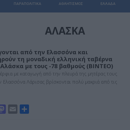
ΠΑΡΑΠΟΛΙΤΙΚΆ
ΑΘΛΗΤΙΣΜΌΣ
ΕΛΛΆΔΑ
ΑΛΆΣΚΑ
γονται από την Ελασσόνα και
ηρούν τη μοναδική ελληνική ταβέρνα
Αλάσκα με τους -78 βαθμούς (ΒΙΝΤΕΟ)
έρφια με καταγωγή από την πλευρά της μητέρας τους
ν Ελασσόνα Λάρισας βρίσκονται πολύ μακριά από τις
M
E
Μ
a
m
οι
st
ai
ρ