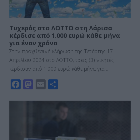
Τυχερός στο ΛΟΤΤΟ στη Λάρισα
κέρδισε από 1.000 ευρώ κάθε μήνα
για έναν χρόνο
Στην προχθεσινή κλήρωση της Τετάρτης 17
Απριλίου 2024 στο ΛΟΤΤΟ, τρεις (3) νικητές
κέρδισαν από 1.000 ευρώ κάθε μήνα για …
F
M
E
Μ
a
a
m
οι
c
st
ai
ρ
e
o
l
α
b
d
σ
o
o
τε