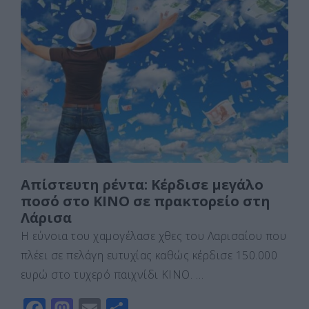
e
o
l
α
b
d
σ
o
o
τε
o
n
ίτ
k
ε
Απίστευτη ρέντα: Κέρδισε μεγάλο
ποσό στο ΚΙΝΟ σε πρακτορείο στη
Λάρισα
Η εύνοια του χαμογέλασε χθες του Λαρισαίου που
πλέει σε πελάγη ευτυχίας καθώς κέρδισε 150.000
ευρώ στο τυχερό παιχνίδι ΚΙΝΟ. …
F
M
E
Μ