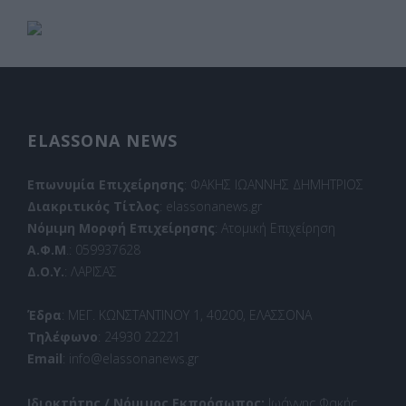
ELASSONA NEWS
Επωνυμία Επιχείρησης
: ΦΑΚΗΣ ΙΩΑΝΝΗΣ ΔΗΜΗΤΡΙΟΣ
Διακριτικός Τίτλος
: elassonanews.gr
Νόμιμη Μορφή Επιχείρησης
: Ατομική Επιχείρηση
Α.Φ.Μ
.: 059937628
Δ.Ο.Υ.
: ΛΑΡΙΣΑΣ
Έδρα
: ΜΕΓ. ΚΩΝΣΤΑΝΤΙΝΟΥ 1, 40200, ΕΛΑΣΣΟΝΑ
Τηλέφωνο
: 24930 22221
Email
: info@elassonanews.gr
Ιδιοκτήτης / Νόμιμος Εκπρόσωπος:
Ιωάννης Φακής