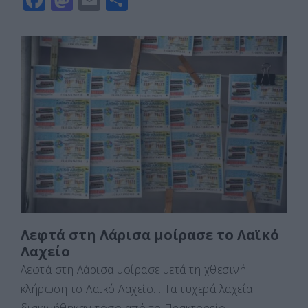
a
a
m
οι
c
st
ai
ρ
e
o
l
α
b
d
σ
o
o
τε
o
n
ίτ
k
ε
Λεφτά στη Λάρισα μοίρασε το Λαϊκό
Λαχείο
Λεφτά στη Λάρισα μοίρασε μετά τη χθεσινή
κλήρωση το Λαϊκό Λαχείο… Τα τυχερά λαχεία