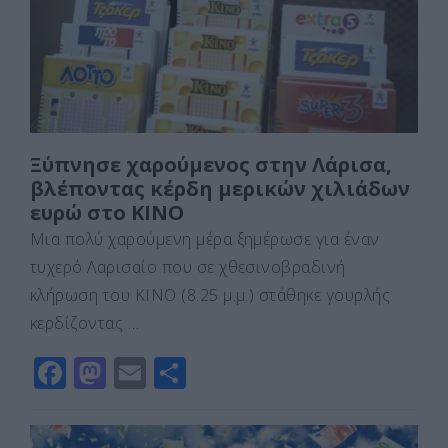
o
n
ίτ
k
ε
Ξύπνησε χαρούμενος στην Λάρισα,
βλέποντας κέρδη μερικών χιλιάδων
ευρώ στο ΚΙΝΟ
Μια πολύ χαρούμενη μέρα ξημέρωσε για έναν
τυχερό Λαρισαίο που σε χθεσινοβραδινή
κλήρωση του ΚΙΝΟ (8.25 μ.μ.) στάθηκε γουρλής
κερδίζοντας …
F
M
E
Μ
a
a
m
οι
c
st
ai
ρ