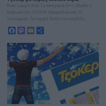
Έναν τυχερό στην 1η κατηγορία (5+1) έβγαλε η
κλήρωση του ΤΖΟΚΕΡ σήμερα Κυριακή 22
Ιανουαρίου. Το τυχερό δελτίο που κερδίζει …
F
M
E
Μ
a
a
m
οι
c
st
ai
ρ
e
o
l
α
b
d
σ
o
o
τε
o
n
ίτ
k
ε