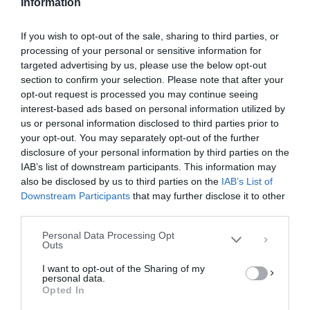
Information
k
ε
If you wish to opt-out of the sale, sharing to third parties, or
processing of your personal or sensitive information for
targeted advertising by us, please use the below opt-out
section to confirm your selection. Please note that after your
opt-out request is processed you may continue seeing
Εμφανίστηκε ο τυχερός που κέρδισε
interest-based ads based on personal information utilized by
τα 2 εκατ. ευρώ στο
us or personal information disclosed to third parties prior to
χριστουγεννιάτικο λαχείο στη
your opt-out. You may separately opt-out of the further
Διαχείριση Συγκατάθεσης
Λάρισα
disclosure of your personal information by third parties on the
Για να παρέχουμε την καλύτερη εμπειρία, χρησιμοποιούμε τεχνολογίες όπως
IAB’s list of downstream participants. This information may
cookies για την αποθήκευση ή/και την πρόσβαση σε πληροφορίες συσκευών.
Εμφανίστηκε ο τυχερός που κέρδισε τα 2
Η συγκατάθεση για τις εν λόγω τεχνολογίες θα μας επιτρέψει να
also be disclosed by us to third parties on the
IAB’s List of
εκατομμύρια ευρώ στο χριστουγεννιάτικο λαϊκό
επεξεργαστούμε δεδομένα προσωπικού χαρακτήρα, όπως συμπεριφορά
Downstream Participants
that may further disclose it to other
περιήγησης ή μοναδικά αναγνωριστικά σε αυτόν τον ιστότοπο. Η μη
λαχείο. Όπως μετέδωσε η ΕΡΤ, ο νικητής
third parties.
συγκατάθεση ή η ανάκληση της συγκατάθεσης, μπορεί να επηρεάσει
επικοινώνησε …
αρνητικά ορισμένες λειτουργίες και δυνατότητες.
Personal Data Processing Opt
Outs
F
M
E
Μ
ΑΠΟΔΟΧΉ
I want to opt-out of the Sharing of my
a
a
m
οι
personal data.
ΔΕΝ ΑΠΟΔΈΧΟΜΑΙ
Opted In
c
st
ai
ρ