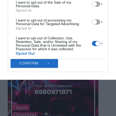
I want to opt-out of the Sale of my
ΠΡΟΒΟΛΉ ΠΡΟΤΙΜΉΣΕΩΝ
e
o
l
α
Personal Data.
Opted In
b
d
σ
Πολιτική Cookies
Πολιτική Απορρήτου
Επικοινωνία
ΚΆΝΕΤΕ LIKE ΣΤΗ ΣΕΛΊΔΑ ΜΑΣ
I want to opt-out of processing my
o
o
τε
Personal Data for Targeted Advertising.
Opted In
o
n
ίτ
k
ε
I want to opt-out of Collection, Use,
Retention, Sale, and/or Sharing of my
Personal Data that Is Unrelated with the
Purposes for which it was collected.
Opted Out
CONFIRM