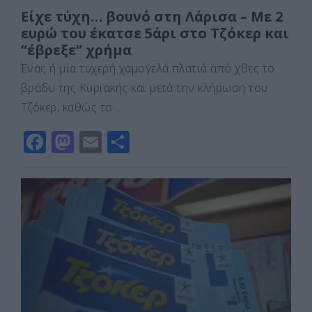
Είχε τύχη… βουνό στη Λάρισα – Με 2
ευρώ του έκατσε 5άρι στο Τζόκερ και
“έβρεξε” χρήμα
Ένας ή μία τυχερή χαμογελά πλατιά από χθες το
βράδυ της Κυριακής και μετά την κλήρωση του
Τζόκερ, καθώς το …
F
M
E
Μ
a
a
m
οι
c
st
ai
ρ
e
o
l
α
b
d
σ
o
o
τε
o
n
ίτ
k
ε