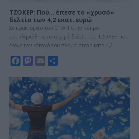
ΤΖΟΚΕΡ: Πού… έπεσε το «χρυσό»
δελτίο των 4,2 εκατ. ευρώ
Σε πρακτορείο του ΟΠΑΠ στην Κύπρο
συμπληρώθηκε το τυχερό δελτίο του ΤΖΟΚΕΡ που
έκανε τον κάτοχό του πλουσιότερο κατά 4,2 …
F
M
E
Μ
a
a
m
οι
c
st
ai
ρ
e
o
l
α
b
d
σ
o
o
τε
o
n
ίτ
k
ε