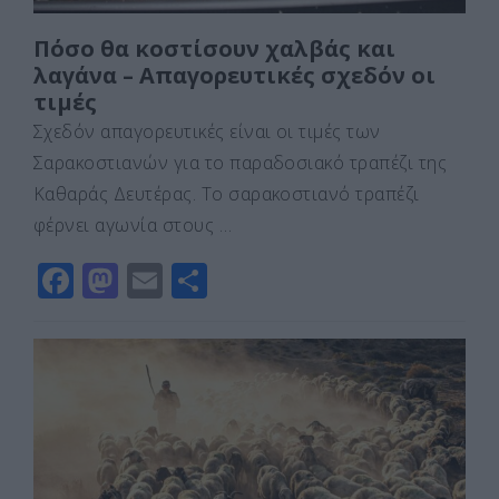
Πόσο θα κοστίσουν χαλβάς και
λαγάνα – Απαγορευτικές σχεδόν οι
τιμές
Σχεδόν απαγορευτικές είναι οι τιμές των
Σαρακοστιανών για το παραδοσιακό τραπέζι της
Καθαράς Δευτέρας. Το σαρακοστιανό τραπέζι
φέρνει αγωνία στους …
F
M
E
Μ
a
a
m
οι
c
st
ai
ρ
e
o
l
α
b
d
σ
o
o
τε
o
n
ίτ