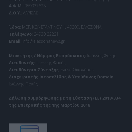
Α.Φ.Μ
.: 059937628
Δ.Ο.Υ.
: ΛΑΡΙΣΑΣ
Έδρα
: ΜΕΓ. ΚΩΝΣΤΑΝΤΙΝΟΥ 1, 40200, ΕΛΑΣΣΟΝΑ
Τηλέφωνο
: 24930 22221
Email
: info@elassonanews.gr
Ιδιοκτήτης / Νόμιμος Εκπρόσωπος:
Ιωάννης Φακής
Διευθυντής:
Ιωάννης Φακής
Διευθύντρια Σύνταξης
: Ελένη Οικονόμου
Διαχειριστής Ιστοσελίδας & Υπεύθυνος Domain
:
Ιωάννης Φακής
Δήλωση συμμόρφωσης με τη Σύσταση (ΕΕ) 2018/334
της Επιτροπής της 1ης Μαρτίου 2018