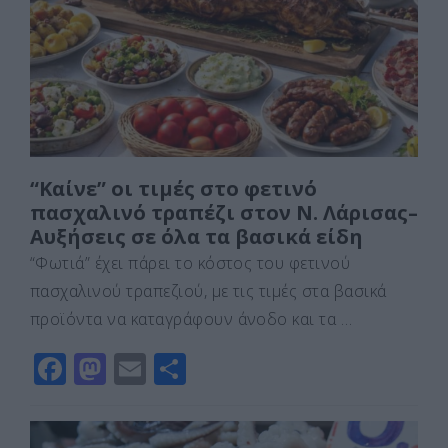
o
o
τε
o
n
ίτ
k
ε
“Καίνε” οι τιμές στο φετινό
πασχαλινό τραπέζι στον Ν. Λάρισας–
Αυξήσεις σε όλα τα βασικά είδη
“Φωτιά” έχει πάρει το κόστος του φετινού
πασχαλινού τραπεζιού, με τις τιμές στα βασικά
προϊόντα να καταγράφουν άνοδο και τα …
F
M
E
Μ
a
a
m
οι
c
st
ai
ρ