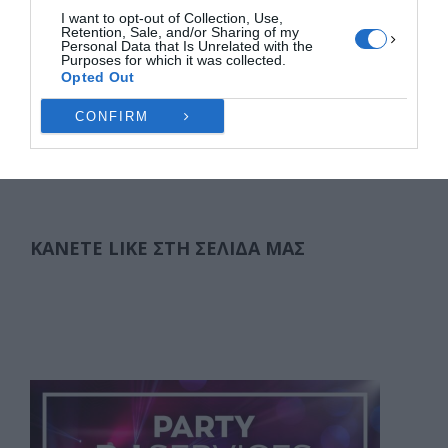
γαλακτοβιομηχανία για να διαπραγματευτώ. Αυτό
I want to opt-out of Collection, Use,
δηλώνει στον ΑγροΤύπο ο Κ. Χαράλαμπος …
Retention, Sale, and/or Sharing of my
Personal Data that Is Unrelated with the
Purposes for which it was collected.
F
M
E
Μ
Opted Out
a
a
m
οι
CONFIRM
c
st
ai
ρ
Σελιδοποίηση
1
2
3
ΕΠΌΜΕΝΑ
άρθρων
e
o
l
α
b
d
σ
o
o
τε
ΚΆΝΕΤΕ LIKE ΣΤΗ ΣΕΛΊΔΑ ΜΑΣ
o
n
ίτ
k
ε