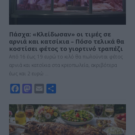
Πάσχα: «Κλείδωσαν» οι τιμές σε
αρνιά και κατσίκια – Πόσο τελικά θα
κοστίσει φέτος το γιορτινό τραπέζι
Από 16 έως 19 ευρώ το κιλό θα πωλούνται φέτος
αρνιά και κατσίκια στα κρεοπωλεία, ακριβότερα
έως και 2 ευρώ …
F
M
E
Μ
a
a
m
οι
c
st
ai
ρ
e
o
l
α
b
d
σ