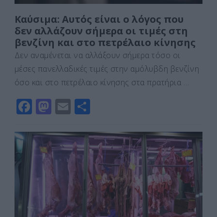
Καύσιμα: Αυτός είναι ο λόγος που
δεν αλλάζουν σήμερα οι τιμές στη
βενζίνη και στο πετρέλαιο κίνησης
Δεν αναμένεται να αλλάξουν σήμερα τόσο οι
μέσες πανελλαδικές τιμές στην αμόλυβδη βενζίνη
όσο και στο πετρέλαιο κίνησης στα πρατήρια …
F
M
E
Μ
a
a
m
οι
c
st
ai
ρ
e
o
l
α
b
d
σ
o
o
τε
o
n
ίτ
k
ε