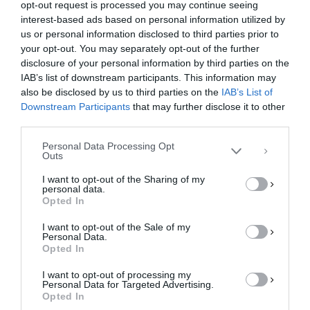
F
M
E
Μ
opt-out request is processed you may continue seeing
a
a
m
οι
interest-based ads based on personal information utilized by
us or personal information disclosed to third parties prior to
c
st
ai
ρ
your opt-out. You may separately opt-out of the further
Διαχείριση Συγκατάθεσης
e
o
l
α
disclosure of your personal information by third parties on the
Για να παρέχουμε την καλύτερη εμπειρία, χρησιμοποιούμε τεχνολογίες όπως
IAB’s list of downstream participants. This information may
cookies για την αποθήκευση ή/και την πρόσβαση σε πληροφορίες συσκευών.
b
d
σ
Η συγκατάθεση για τις εν λόγω τεχνολογίες θα μας επιτρέψει να
also be disclosed by us to third parties on the
IAB’s List of
επεξεργαστούμε δεδομένα προσωπικού χαρακτήρα, όπως συμπεριφορά
Downstream Participants
that may further disclose it to other
o
o
τε
περιήγησης ή μοναδικά αναγνωριστικά σε αυτόν τον ιστότοπο. Η μη
third parties.
συγκατάθεση ή η ανάκληση της συγκατάθεσης, μπορεί να επηρεάσει
o
n
ίτ
αρνητικά ορισμένες λειτουργίες και δυνατότητες.
Personal Data Processing Opt
k
ε
Outs
ΑΠΟΔΟΧΉ
I want to opt-out of the Sharing of my
personal data.
ΔΕΝ ΑΠΟΔΈΧΟΜΑΙ
Opted In
I want to opt-out of the Sale of my
ΠΡΟΒΟΛΉ ΠΡΟΤΙΜΉΣΕΩΝ
Personal Data.
Όλοι κοιτούν στην Ελασσόνα για τις
Opted In
Πολιτική Cookies
Πολιτική Απορρήτου
Επικοινωνία
τιμές του γάλακτος, η
αιγοπροβατοτροφία σε κίνδυνο
I want to opt-out of processing my
Personal Data for Targeted Advertising.
Εδώ και 20 ημέρες δεν έχω μιλήσει με καμιά
Opted In