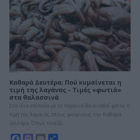
e
o
l
α
b
d
σ
o
o
τε
o
n
ίτ
k
ε
Καθαρά Δευτέρα: Πού κυμαίνεται η
τιμή της λαγάνας – Τιμές «φωτιά»
στα θαλασσινά
Στα ίδια επίπεδα με τα περσινά θα κινηθεί φέτος η
τιμή της λαγανάς στους φούρνους την Καθαρά
Δευτέρα. Όπως τονίζει …
F
M
E
Μ