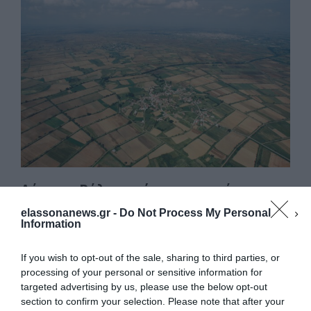
e
o
l
α
b
d
σ
o
o
τε
o
n
ίτ
k
ε
Λάρισα: Ράλι τιμών στα χωράφια –
Δείτε τους πίνακες αναλυτικά
elassonanews.gr -
Do Not Process My Personal
Το ράλι τιμών στην αγορά ακινήτων έχει
Information
συμπαρασύρει και τα αγροτεμάχια ως αποτέλεσμα
If you wish to opt-out of the sale, sharing to third parties, or
του έντονου επενδυτικού ενδιαφέροντος, αλλά
processing of your personal or sensitive information for
και των …
targeted advertising by us, please use the below opt-out
section to confirm your selection. Please note that after your