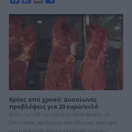
a
a
m
οι
c
st
ai
ρ
e
o
l
α
b
d
σ
o
o
τε
o
n
ίτ
k
ε
Κρέας από χρυσό: Δυσοίωνες
προβλέψεις για 20 ευρώ/κιλό
Μόλις το 10% της εγχώριας κατανάλωσης σε
βόειο κρέας προέρχεται από ελληνικές εκτροφές
ενώ η εξάρτηση από τις εισαγωγές συνεχώς …