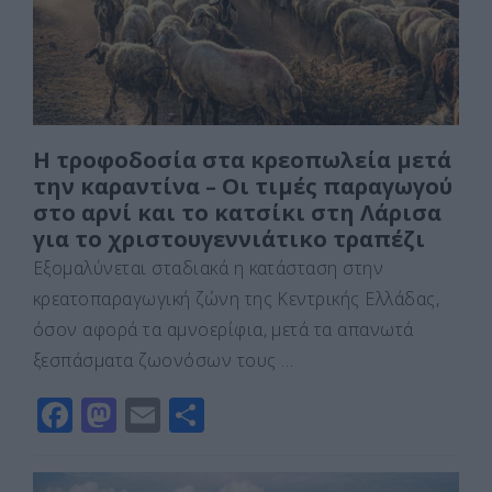
k
ε
Η τροφοδοσία στα κρεοπωλεία μετά
την καραντίνα – Οι τιμές παραγωγού
στο αρνί και το κατσίκι στη Λάρισα
για το χριστουγεννιάτικο τραπέζι
Εξομαλύνεται σταδιακά η κατάσταση στην
κρεατοπαραγωγική ζώνη της Κεντρικής Ελλάδας,
όσον αφορά τα αμνοερίφια, μετά τα απανωτά
ξεσπάσματα ζωονόσων τους …
F
M
E
Μ
a
a
m
οι
c
st
ai
ρ