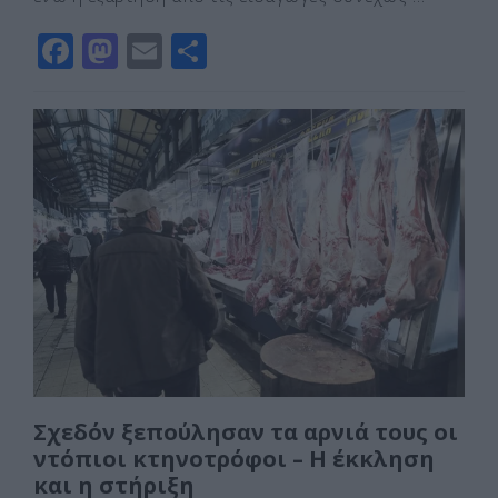
F
M
E
Μ
a
a
m
οι
c
st
ai
ρ
e
o
l
α
b
d
σ
o
o
τε
o
n
ίτ
k
ε
Σχεδόν ξεπούλησαν τα αρνιά τους οι
ντόπιοι κτηνοτρόφοι – Η έκκληση
και η στήριξη