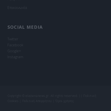
Επικοινωνία
SOCIAL MEDIA
Twitter
Facebook
Google+
Instagram
Copyright © elassonanews.gr. All rights reserved.
||
Πολιτική
Cookies
|
Πολιτική Απορρήτου
|
Όροι χρήσης