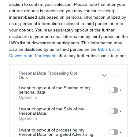
section to confirm your selection. Please note that after your
F
M
E
Μ
opt-out request is processed you may continue seeing
a
a
m
οι
interest-based ads based on personal information utilized by
us or personal information disclosed to third parties prior to
c
st
ai
ρ
your opt-out. You may separately opt-out of the further
Διαχείριση Συγκατάθεσης
e
o
l
α
disclosure of your personal information by third parties on the
Για να παρέχουμε την καλύτερη εμπειρία, χρησιμοποιούμε τεχνολογίες όπως
IAB’s list of downstream participants. This information may
cookies για την αποθήκευση ή/και την πρόσβαση σε πληροφορίες συσκευών.
b
d
σ
Η συγκατάθεση για τις εν λόγω τεχνολογίες θα μας επιτρέψει να
also be disclosed by us to third parties on the
IAB’s List of
o
o
τε
επεξεργαστούμε δεδομένα προσωπικού χαρακτήρα, όπως συμπεριφορά
Downstream Participants
that may further disclose it to other
περιήγησης ή μοναδικά αναγνωριστικά σε αυτόν τον ιστότοπο. Η μη
third parties.
o
n
ίτ
συγκατάθεση ή η ανάκληση της συγκατάθεσης, μπορεί να επηρεάσει
αρνητικά ορισμένες λειτουργίες και δυνατότητες.
Personal Data Processing Opt
k
ε
Outs
ΑΠΟΔΟΧΉ
I want to opt-out of the Sharing of my
personal data.
ΔΕΝ ΑΠΟΔΈΧΟΜΑΙ
Opted In
I want to opt-out of the Sale of my
ΠΡΟΒΟΛΉ ΠΡΟΤΙΜΉΣΕΩΝ
«Αλμυρό το αρνί, αγοράστε
Personal Data.
Opted In
σουβλάκια» – Viral έγινε
Πολιτική Cookies
Πολιτική Απορρήτου
Επικοινωνία
κρεοπωλείο
I want to opt-out of processing my
Personal Data for Targeted Advertising.
Με την τιμή στο αρνί να είναι φέτος τσουχτερή,