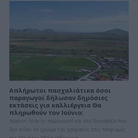
c
st
ai
ρ
e
o
l
α
b
d
σ
o
o
τε
o
n
ίτ
k
ε
Απλήρωτοι πασχαλιάτικα όσοι
παραγωγοί δήλωσαν δημόσιες
εκτάσεις για καλλιέργεια Θα
πληρωθούν τον Ιούνιο;
Αρκετοί ήταν οι παραγωγοί και στη Θεσσαλία που
δεν είδαν το χρώμα του χρήματος στις πληρωμές
της Μεγάλης Εβδομάδας από …