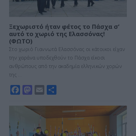
Ξεχωριστό ήταν φέτος το Πάσχα σ’
αυτό το χωριό της Ελασσόνας!
(ΦΩΤΟ)
Στο χωριό Γιαννωτά Ελασσόνας οι κάτοικοι είχαν
την χαράνα υποδεχθούν το Πάσχα είκοσι
ανθρώπους από την ακαδημία ελληνικών χορών
της …
F
M
E
Μ
a
a
m
οι
c
st
ai
ρ
e
o
l
α
b
d
σ