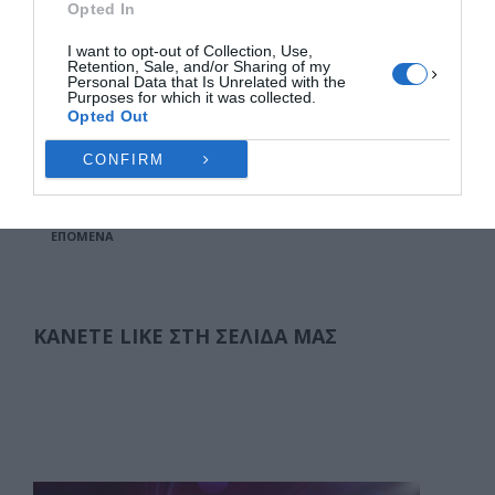
Opted In
ένα κρεοπωλείο στον Εύοσμο Θεσσαλονίκης έγινε
I want to opt-out of Collection, Use,
viral προτρέποντας τους καταναλωτές να …
Retention, Sale, and/or Sharing of my
Personal Data that Is Unrelated with the
Purposes for which it was collected.
F
M
E
Μ
Opted Out
a
a
m
οι
CONFIRM
c
st
ai
ρ
Σελιδοποίηση
1
2
3
4
5
6
7
…
10
άρθρων
e
o
l
α
ΕΠΌΜΕΝΑ
b
d
σ
o
o
τε
o
n
ίτ
ΚΆΝΕΤΕ LIKE ΣΤΗ ΣΕΛΊΔΑ ΜΑΣ
k
ε