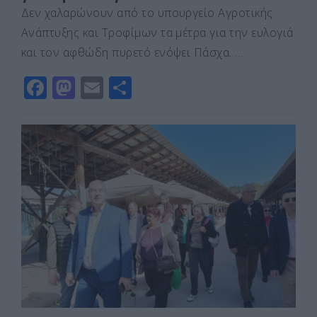
Δεν χαλαρώνουν από το υπουργείο Αγροτικής
Ανάπτυξης και Τροφίμων τα μέτρα για την ευλογιά
και τον αφθώδη πυρετό ενόψει Πάσχα. …
F
M
E
Μ
a
a
m
οι
c
st
ai
ρ
e
o
l
α
b
d
σ
o
o
τε
o
n
ίτ
k
ε