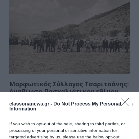
e
o
l
α
b
d
σ
o
o
τε
o
n
ίτ
k
ε
Μορφωτικός Σύλλογος Τσαριτσάνης:
Αναβίωση Πασχαλιάτικου εθίμου
την Δεύτερη μέρα του Πάσχα
elassonanews.gr -
Do Not Process My Personal
Αναβίωση Πασχαλιάτικου εθίμου, την Δεύτερη
Information
μέρα του Πάσχα στην Ιστορική μονή του Αγίου
Αθανασίου(1611 μ.Χ). Αναβιώνει και φέτος, με
If you wish to opt-out of the sale, sharing to third parties, or
processing of your personal or sensitive information for
πρωτοβουλία …
targeted advertising by us, please use the below opt-out