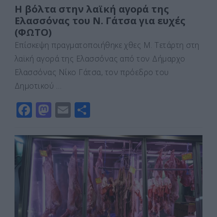
Η βόλτα στην λαϊκή αγορά της
Ελασσόνας του Ν. Γάτσα για ευχές
(ΦΩΤΟ)
Επίσκεψη πραγματοποιήθηκε χθες Μ. Τετάρτη στη
λαϊκή αγορά της Ελασσόνας από τον Δήμαρχο
Ελασσόνας Νίκο Γάτσα, τον πρόεδρο του
Δημοτικού …
F
M
E
Μ
a
a
m
οι
c
st
ai
ρ
e
o
l
α
b
d
σ
o
o
τε
o
n
ίτ