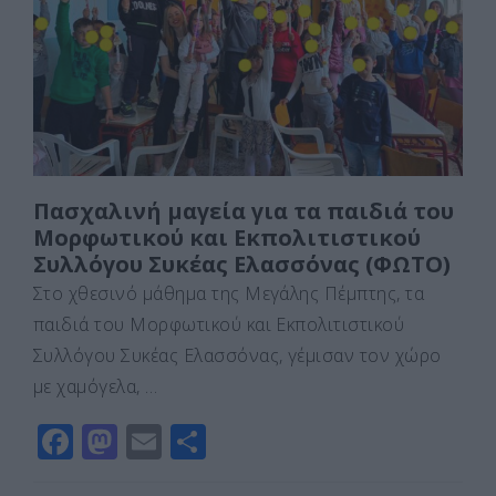
o
o
τε
o
n
ίτ
k
ε
Πασχαλινή μαγεία για τα παιδιά του
Μορφωτικού και Εκπολιτιστικού
Συλλόγου Συκέας Ελασσόνας (ΦΩΤΟ)
Στο χθεσινό μάθημα της Μεγάλης Πέμπτης, τα
παιδιά του Μορφωτικού και Εκπολιτιστικού
Συλλόγου Συκέας Ελασσόνας, γέμισαν τον χώρο
με χαμόγελα, …
F
M
E
Μ
a
a
m
οι