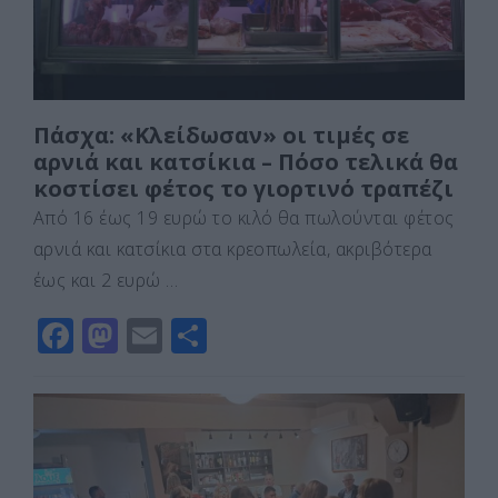
k
ε
Πάσχα: «Κλείδωσαν» οι τιμές σε
αρνιά και κατσίκια – Πόσο τελικά θα
κοστίσει φέτος το γιορτινό τραπέζι
Από 16 έως 19 ευρώ το κιλό θα πωλούνται φέτος
αρνιά και κατσίκια στα κρεοπωλεία, ακριβότερα
έως και 2 ευρώ …
F
M
E
Μ
a
a
m
οι
c
st
ai
ρ
e
o
l
α
b
d
σ