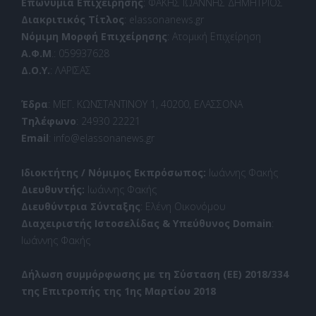
Επωνυμία Επιχείρησης
: ΦΑΚΗΣ ΙΩΑΝΝΗΣ ΔΗΜΗΤΡΙΟΣ
Διακριτικός Τίτλος
: elassonanews.gr
Νόμιμη Μορφή Επιχείρησης
: Ατομική Επιχείρηση
Α.Φ.Μ
.: 059937628
Δ.Ο.Υ.
: ΛΑΡΙΣΑΣ
Έδρα
: ΜΕΓ. ΚΩΝΣΤΑΝΤΙΝΟΥ 1, 40200, ΕΛΑΣΣΟΝΑ
Τηλέφωνο
: 24930 22221
Email
: info@elassonanews.gr
Ιδιοκτήτης / Νόμιμος Εκπρόσωπος:
Ιωάννης Φακής
Διευθυντής:
Ιωάννης Φακής
Διευθύντρια Σύνταξης
: Ελένη Οικονόμου
Διαχειριστής Ιστοσελίδας & Υπεύθυνος Domain
:
Ιωάννης Φακής
Δήλωση συμμόρφωσης με τη Σύσταση (ΕΕ) 2018/334
της Επιτροπής της 1ης Μαρτίου 2018