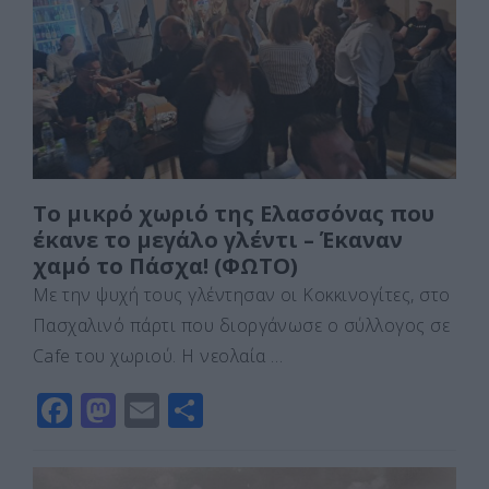
o
o
τε
o
n
ίτ
k
ε
Το μικρό χωριό της Ελασσόνας που
έκανε το μεγάλο γλέντι – Έκαναν
χαμό το Πάσχα! (ΦΩΤΟ)
Με την ψυχή τους γλέντησαν οι Κοκκινογίτες, στο
Πασχαλινό πάρτι που διοργάνωσε ο σύλλογος σε
Cafe του χωριού. Η νεολαία …
F
M
E
Μ
a
a
m
οι
c
st
ai
ρ