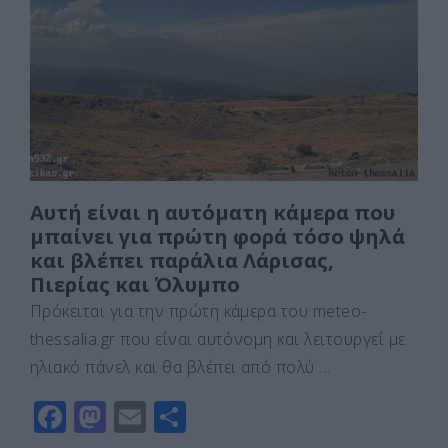
o
o
τε
o
n
ίτ
k
ε
Αυτή είναι η αυτόματη κάμερα που
μπαίνει για πρώτη φορά τόσο ψηλά
και βλέπει παράλια Λάρισας,
Πιερίας και Όλυμπο
Πρόκειται για την πρώτη κάμερα του meteo-
thessalia.gr που είναι αυτόνομη και λειτουργεί με
ηλιακό πάνελ και θα βλέπει από πολύ …
F
M
E
Μ