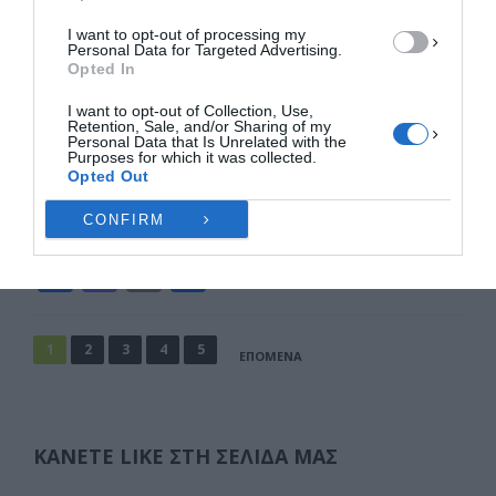
Πολιτική Cookies
Πολιτική Απορρήτου
Επικοινωνία
Ανησυχούν για τις περιουσίες τους
I want to opt-out of processing my
στη Λάρισα και τα παράλια:
Personal Data for Targeted Advertising.
«Μπλόκο» στη δόμηση για 8 στα 10
Opted In
εκτός σχεδίου οικόπεδα – Οι
I want to opt-out of Collection, Use,
μεγάλοι χαμένοι
Retention, Sale, and/or Sharing of my
Personal Data that Is Unrelated with the
Με τη νομοθετική ρύθμιση που προωθεί το
Purposes for which it was collected.
Opted Out
υπουργείο Περιβάλλοντος και Ενέργειας για την
εκτός σχεδίου δόμηση και που συζητήθηκε στο …
CONFIRM
F
M
E
Μ
a
a
m
οι
c
st
ai
ρ
Σελιδοποίηση
1
2
3
4
5
ΕΠΌΜΕΝΑ
άρθρων
e
o
l
α
b
d
σ
o
o
τε
ΚΆΝΕΤΕ LIKE ΣΤΗ ΣΕΛΊΔΑ ΜΑΣ
o
n
ίτ