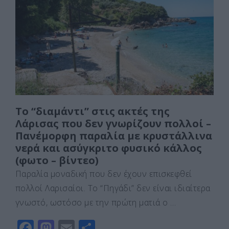
b
d
σ
o
o
τε
o
n
ίτ
k
ε
Το “διαμάντι” στις ακτές της
Λάρισας που δεν γνωρίζουν πολλοί –
Πανέμορφη παραλία με κρυστάλλινα
νερά και ασύγκριτο φυσικό κάλλος
(φωτο – βίντεο)
Παραλία μοναδική που δεν έχουν επισκεφθεί
πολλοί Λαρισαίοι. Το “Πηγάδι” δεν είναι ιδιαίτερα
γνωστό, ωστόσο με την πρώτη ματιά ο …
F
M
E
Μ