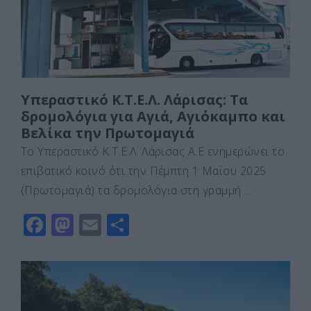
k
ε
Υπεραστικό Κ.Τ.Ε.Λ. Λάρισας: Τα
δρομολόγια για Αγιά, Αγιόκαμπο και
Βελίκα την Πρωτομαγιά
Το Υπεραστικό Κ.Τ.Ε.Λ. Λάρισας Α.Ε ενημερώνει το
επιβατικό κοινό ότι την Πέμπτη 1 Μαΐου 2025
(Πρωτομαγιά) τα δρομολόγια στη γραμμή …
F
M
E
Μ
a
a
m
οι
c
st
ai
ρ
e
o
l
α