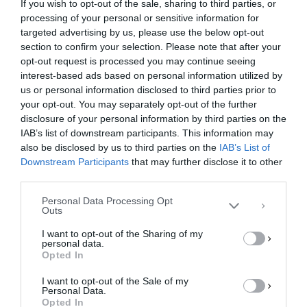
If you wish to opt-out of the sale, sharing to third parties, or
της Τέταρτης στον Αγιόκαμπο Λάρισας, ανάμεσα
processing of your personal or sensitive information for
στους λουόμενους, καθώς εθεάθη καρχαριοειδές.
targeted advertising by us, please use the below opt-out
section to confirm your selection. Please note that after your
Επισκέπτες των παραλίων …
opt-out request is processed you may continue seeing
interest-based ads based on personal information utilized by
F
M
E
Μ
us or personal information disclosed to third parties prior to
a
a
m
οι
your opt-out. You may separately opt-out of the further
Διαχείριση Συγκατάθεσης
disclosure of your personal information by third parties on the
c
st
ai
ρ
Για να παρέχουμε την καλύτερη εμπειρία, χρησιμοποιούμε τεχνολογίες όπως
IAB’s list of downstream participants. This information may
cookies για την αποθήκευση ή/και την πρόσβαση σε πληροφορίες συσκευών.
e
o
l
α
Η συγκατάθεση για τις εν λόγω τεχνολογίες θα μας επιτρέψει να
also be disclosed by us to third parties on the
IAB’s List of
επεξεργαστούμε δεδομένα προσωπικού χαρακτήρα, όπως συμπεριφορά
Downstream Participants
that may further disclose it to other
b
d
σ
περιήγησης ή μοναδικά αναγνωριστικά σε αυτόν τον ιστότοπο. Η μη
third parties.
συγκατάθεση ή η ανάκληση της συγκατάθεσης, μπορεί να επηρεάσει
o
o
τε
αρνητικά ορισμένες λειτουργίες και δυνατότητες.
Personal Data Processing Opt
o
n
ίτ
Outs
ΑΠΟΔΟΧΉ
k
ε
I want to opt-out of the Sharing of my
personal data.
ΔΕΝ ΑΠΟΔΈΧΟΜΑΙ
Opted In
I want to opt-out of the Sale of my
ΠΡΟΒΟΛΉ ΠΡΟΤΙΜΉΣΕΩΝ
Personal Data.
Opted In