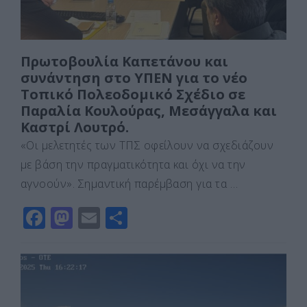
Πρωτοβουλία Καπετάνου και
συνάντηση στο ΥΠΕΝ για το νέο
Τοπικό Πολεοδομικό Σχέδιο σε
Παραλία Κουλούρας, Μεσάγγαλα και
Καστρί Λουτρό.
«Οι μελετητές των ΤΠΣ οφείλουν να σχεδιάζουν
με βάση την πραγματικότητα και όχι να την
αγνοούν». Σημαντική παρέμβαση για τα …
F
M
E
Μ
a
a
m
οι
c
st
ai
ρ
e
o
l
α
b
d
σ