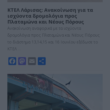
ΚΤΕΛ Λάρισας: Ανακοίνωση για τα
ισχύοντα δρομολόγια προς
Πλαταμώνα και Νέους Πόρους
Ανακοίνωση αναφορικά με τα ισχύοντα
δρομολόγια προς Πλαταμώνα και Νέους Πόρους
το διάστημα 13,14,15 και 16 Ιουνίου εξέδωσε το
ΚΤΕΛ …
F
M
E
Μ
a
a
m
οι
c
st
ai
ρ
e
o
l
α
b
d
σ
o
o
τε
o
n
ίτ