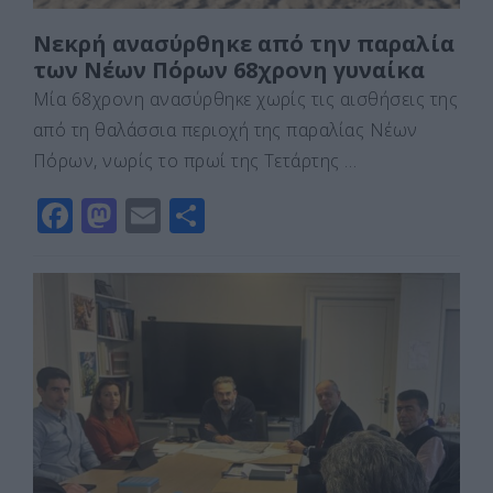
Nεκρή ανασύρθηκε από την παραλία
των Νέων Πόρων 68χρονη γυναίκα
Μία 68χρονη ανασύρθηκε χωρίς τις αισθήσεις της
από τη θαλάσσια περιοχή της παραλίας Νέων
Πόρων, νωρίς το πρωί της Τετάρτης …
F
M
E
Μ
a
a
m
οι
c
st
ai
ρ
e
o
l
α
b
d
σ
o
o
τε
o
n
ίτ
k
ε