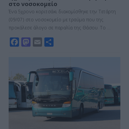
στο νοσοκομείο
Ένα 5χρονο κοριτσάκι διακομίσθηκε την Τετάρτη
(09/07) στο νοσοκομείο με τραύμα που της
προκάλεσε άλογο σε παραλία της Θάσου. Το …
F
M
E
Μ
a
a
m
οι
c
st
ai
ρ
e
o
l
α
b
d
σ
o
o
τε
o
n
ίτ
k
ε