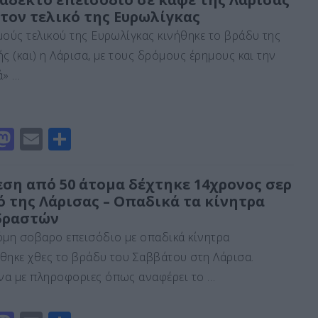
 τον τελικό της Ευρωλίγκας
o
l
α
μούς τελικού της Ευρωλίγκας κινήθηκε το βράδυ της
d
σ
ς (και) η Λάρισα, με τους δρόμους έρημους και την
o
τε
ά» …
n
ίτ
ε
M
E
Μ
a
m
οι
st
ai
ρ
εση από 50 άτομα δέχτηκε 14χρονος σερ
ό της Λάρισας – Οπαδικά τα κίνητρα
o
l
α
δραστών
d
σ
όμη σοβαρο επεισόδιο με οπαδικά κίνητρα
o
τε
θηκε χθες το βράδυ του Σαββάτου στη Λάρισα.
n
ίτ
α με πληροφοριες όπως αναφέρει το …
ε