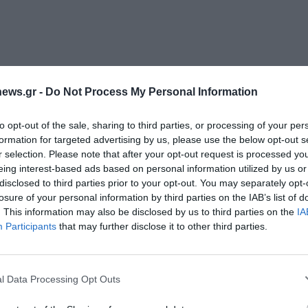
n
ίτ
ε
ews.gr -
Do Not Process My Personal Information
to opt-out of the sale, sharing to third parties, or processing of your per
formation for targeted advertising by us, please use the below opt-out s
r selection. Please note that after your opt-out request is processed y
eing interest-based ads based on personal information utilized by us or
disclosed to third parties prior to your opt-out. You may separately opt-
losure of your personal information by third parties on the IAB’s list of
. This information may also be disclosed by us to third parties on the
IA
Διαχείριση Συγκατάθεσης
Participants
that may further disclose it to other third parties.
 την καλύτερη εμπειρία, χρησιμοποιούμε τεχνολογίες όπως cookies για
ή/και την πρόσβαση σε πληροφορίες συσκευών. Η συγκατάθεση για τις
ίες θα μας επιτρέψει να επεξεργαστούμε δεδομένα προσωπικού
l Data Processing Opt Outs
 συμπεριφορά περιήγησης ή μοναδικά αναγνωριστικά σε αυτόν τον
συγκατάθεση ή η ανάκληση της συγκατάθεσης, μπορεί να επηρεάσει