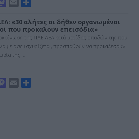
M
E
Μ
a
m
οι
st
ai
ρ
ΕΛ: «30 αλήτες οι δήθεν οργανωμένοι
οί που προκαλούν επεισόδια»
o
l
α
ακοίνωση της ΠΑΕ ΑΕΛ κατά μερίδας οπαδών της που
d
σ
α με όσα ισχυρίζεται, προσπαθούν να προκαλέσουν
o
τε
μωρία της …
n
ίτ
ε
M
E
Μ
a
m
οι
st
ai
ρ
o
l
α
d
σ
o
τε