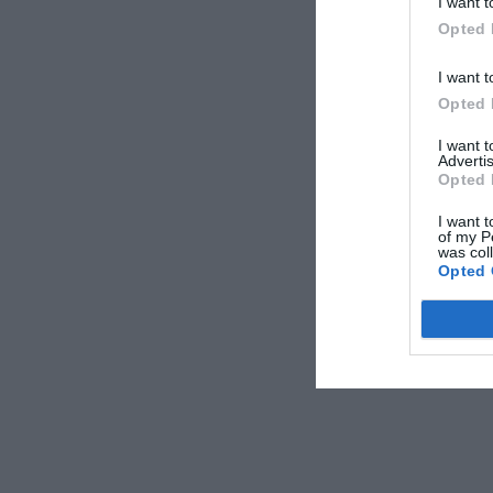
I want t
αρνητικά ορισμέν
Opted 
ΑΠΟΔΟΧ
I want t
Opted 
I want 
Advertis
Opted 
I want t
of my P
was col
Opted 