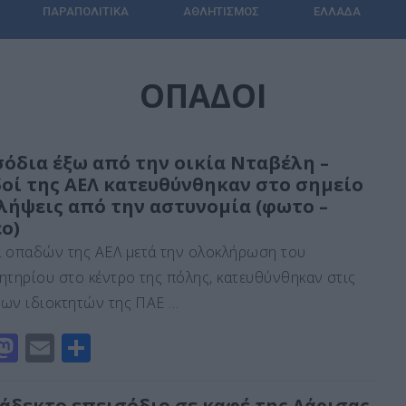
ΠΑΡΑΠΟΛΙΤΙΚΆ
ΑΘΛΗΤΙΣΜΌΣ
ΕΛΛΆΔΑ
ΟΠΑΔΟΙ
σόδια έξω από την οικία Νταβέλη –
οί της ΑΕΛ κατευθύνθηκαν στο σημείο
λλήψεις από την αστυνομία (φωτο –
ο)
 οπαδών της ΑΕΛ μετά την ολοκλήρωση του
ητηρίου στο κέντρο της πόλης, κατευθύνθηκαν στις
 των ιδιοκτητών της ΠΑΕ …
M
E
Μ
a
m
οι
st
ai
ρ
άδεκτο επεισόδιο σε καφέ της Λάρισας