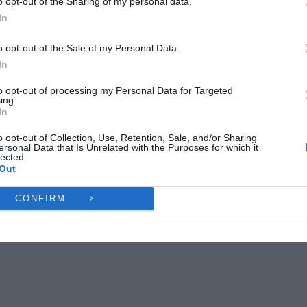
o opt-out of the Sharing of my personal data.
ες λειτουργίες και δυνατότητες.
In
Ή
ΔΕΝ ΑΠΟΔΈΧΟΜΑΙ
ΠΡΟΒΟΛΉ ΠΡΟΤΙΜΉ
o opt-out of the Sale of my Personal Data.
In
Πολιτική Cookies
Πολιτική Απορρήτου
Επικοινωνία
to opt-out of processing my Personal Data for Targeted
ing.
In
o opt-out of Collection, Use, Retention, Sale, and/or Sharing
ersonal Data that Is Unrelated with the Purposes for which it
lected.
Out
CONFIRM