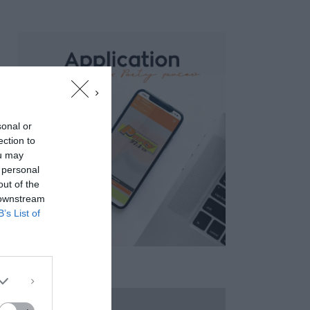
sonal or
ection to
ou may
 personal
out of the
 downstream
B’s List of