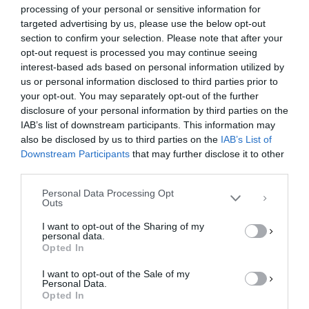
Σπάνε καρδιές τα μηνύματα θλίψης για το
processing of your personal or sensitive information for
16χρονο παλικάρι από το Παλαιόκαστρο
targeted advertising by us, please use the below opt-out
Ελασσόνας που έχασε τη ζωή του χθες το …
section to confirm your selection. Please note that after your
opt-out request is processed you may continue seeing
F
M
E
Μ
interest-based ads based on personal information utilized by
us or personal information disclosed to third parties prior to
a
a
m
οι
your opt-out. You may separately opt-out of the further
Διαχείριση Συγκατάθεσης
c
st
ai
ρ
disclosure of your personal information by third parties on the
Για να παρέχουμε την καλύτερη εμπειρία, χρησιμοποιούμε τεχνολογίες όπως
IAB’s list of downstream participants. This information may
cookies για την αποθήκευση ή/και την πρόσβαση σε πληροφορίες συσκευών.
e
o
l
α
Η συγκατάθεση για τις εν λόγω τεχνολογίες θα μας επιτρέψει να
also be disclosed by us to third parties on the
IAB’s List of
επεξεργαστούμε δεδομένα προσωπικού χαρακτήρα, όπως συμπεριφορά
b
d
σ
Downstream Participants
that may further disclose it to other
περιήγησης ή μοναδικά αναγνωριστικά σε αυτόν τον ιστότοπο. Η μη
third parties.
o
o
τε
συγκατάθεση ή η ανάκληση της συγκατάθεσης, μπορεί να επηρεάσει
αρνητικά ορισμένες λειτουργίες και δυνατότητες.
Personal Data Processing Opt
o
n
ίτ
Outs
ΑΠΟΔΟΧΉ
k
ε
I want to opt-out of the Sharing of my
personal data.
ΔΕΝ ΑΠΟΔΈΧΟΜΑΙ
Opted In
I want to opt-out of the Sale of my
ΠΡΟΒΟΛΉ ΠΡΟΤΙΜΉΣΕΩΝ
Personal Data.
Opted In
Πολιτική Cookies
Πολιτική Απορρήτου
Επικοινωνία