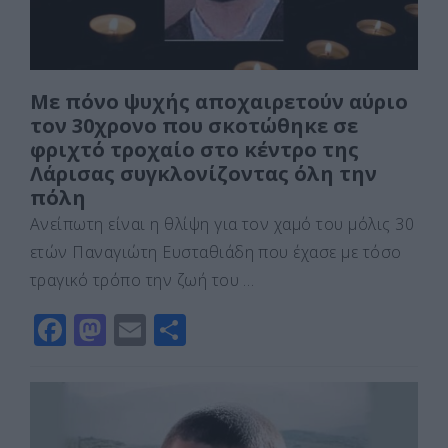
Με πόνο ψυχής αποχαιρετούν αύριο
τον 30χρονο που σκοτώθηκε σε
φριχτό τροχαίο στο κέντρο της
Λάρισας συγκλονίζοντας όλη την
πόλη
Ανείπωτη είναι η θλίψη για τον χαμό του μόλις 30
ετών Παναγιώτη Ευσταθιάδη που έχασε με τόσο
τραγικό τρόπο την ζωή του …
F
M
E
Μ
a
a
m
οι
c
st
ai
ρ
e
o
l
α