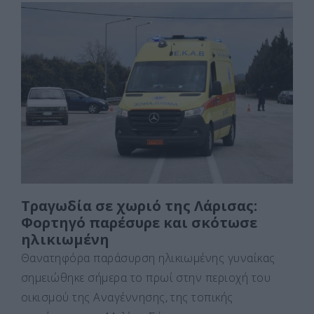
c
st
ai
ρ
e
o
l
α
b
d
σ
o
o
τε
o
n
ίτ
k
ε
Τραγωδία σε χωριό της Λάρισας:
Φορτηγό παρέσυρε και σκότωσε
ηλικιωμένη
Θανατηφόρα παράσυρση ηλικιωμένης γυναίκας
σημειώθηκε σήμερα το πρωί στην περιοχή του
οικισμού της Αναγέννησης, της τοπικής