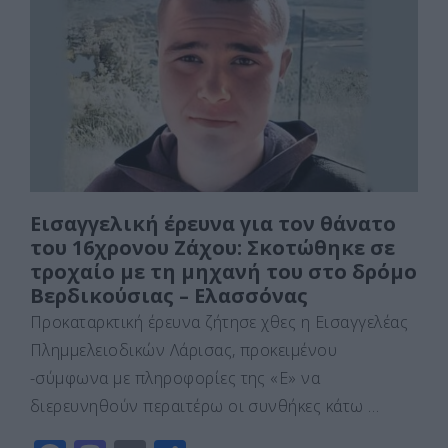
b
d
σ
o
o
τε
o
n
ίτ
k
ε
Εισαγγελική έρευνα για τον θάνατο
του 16χρονου Ζάχου: Σκοτώθηκε σε
τροχαίο με τη μηχανή του στο δρόμο
Βερδικούσιας – Ελασσόνας
Προκαταρκτική έρευνα ζήτησε χθες η Εισαγγελέας
Πλημμελειοδικών Λάρισας, προκειμένου
-σύμφωνα με πληροφορίες της «Ε» να
διερευνηθούν περαιτέρω οι συνθήκες κάτω …