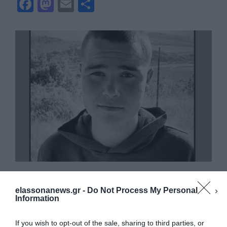
F
M
E
Μ
a
a
m
οι
c
st
ai
ρ
e
o
l
α
b
d
σ
o
o
τε
o
n
ίτ
k
ε
Ανείπωτη θλίψη στην Ελασσόνα για
τον 16χρονο που σκοτώθηκε σε
elassonanews.gr -
Do Not Process My Personal
Information
τροχαίο – Ραγίζουν καρδιές τα
μηνύματα (ΦΩΤΟ)
If you wish to opt-out of the sale, sharing to third parties, or