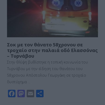
o
o
τε
o
n
ίτ
k
ε
Σοκ με τον θάνατο 58χρονου σε
τροχαίο στην παλαιά οδό Ελασσόνας
– Τυρνάβου
Στην θλίψη βυθίστηκε η τοπική κοινωνία του
Τυρνάβου με την είδηση του θανάτου του
58χρονου Απόστολου Γεωργάκη σε τροχαίο
δυστύχημα …
F
M
E
Μ
a
a
m
οι