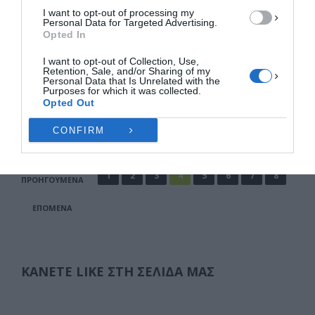
Αυτός είναι ο νεκρός 16χρονος
I want to opt-out of processing my
Ελασσονίτης που σκοτώθηκε σε
Personal Data for Targeted Advertising.
τροχαίο
Opted In
Ο 16χρονος μαθητής Ζάχος Αθαν. Μπατζιόλας
I want to opt-out of Collection, Use,
έχασε τη ζωή του σε τροχαίο δυστύχημα που έγινε
Retention, Sale, and/or Sharing of my
Personal Data that Is Unrelated with the
στο 15ο χλμ. της Επαρχιακής …
Purposes for which it was collected.
Opted Out
F
M
E
Μ
CONFIRM
a
a
m
οι
c
st
ai
ρ
Σελιδοποίηση
1
2
3
4
5
6
7
8
ΠΡΟΗΓΟΎΜΕΝΑ
άρθρων
e
o
l
α
ΕΠΌΜΕΝΑ
b
d
σ
o
o
τε
o
n
ίτ
ΚΆΝΕΤΕ LIKE ΣΤΗ ΣΕΛΊΔΑ ΜΑΣ
k
ε