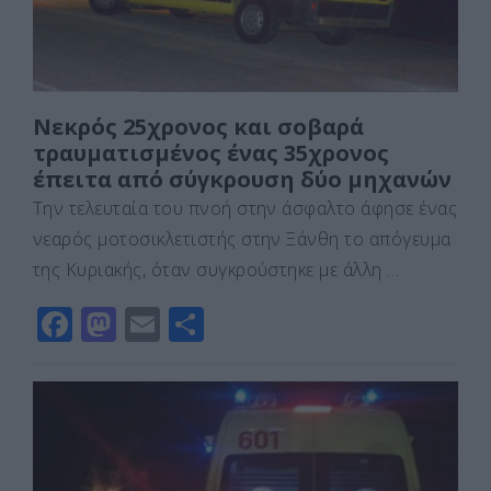
Νεκρός 25χρονος και σοβαρά
τραυματισμένος ένας 35χρονος
έπειτα από σύγκρουση δύο μηχανών
Την τελευταία του πνοή στην άσφαλτο άφησε ένας
νεαρός μοτοσικλετιστής στην Ξάνθη το απόγευμα
της Κυριακής, όταν συγκρούστηκε με άλλη …
F
M
E
Μ
a
a
m
οι
c
st
ai
ρ
e
o
l
α
b
d
σ