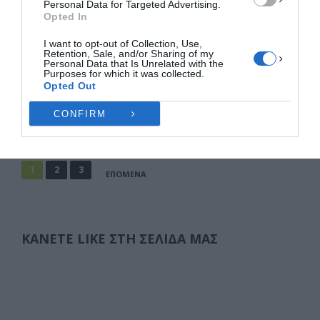
Personal Data for Targeted Advertising.
Επίδομα θέρμανσης: Βήμα – βήμα η
Opted In
υποβολή αίτησης [ΠΙΝΑΚΕΣ]
Με γοργούς ρυθμούς προχωρά η υποβολή των
I want to opt-out of Collection, Use,
Retention, Sale, and/or Sharing of my
αιτήσεων για το επίδομα θέρμανσης καθώς μέχρι
Personal Data that Is Unrelated with the
Purposes for which it was collected.
στιγμής και περίπου ένα μήνα πριν …
Opted Out
F
M
E
Μ
CONFIRM
a
a
m
οι
c
st
ai
ρ
Σελιδοποίηση
1
2
3
ΕΠΌΜΕΝΑ
άρθρων
e
o
l
α
b
d
σ
o
o
τε
ΚΆΝΕΤΕ LIKE ΣΤΗ ΣΕΛΊΔΑ ΜΑΣ
o
n
ίτ
k
ε