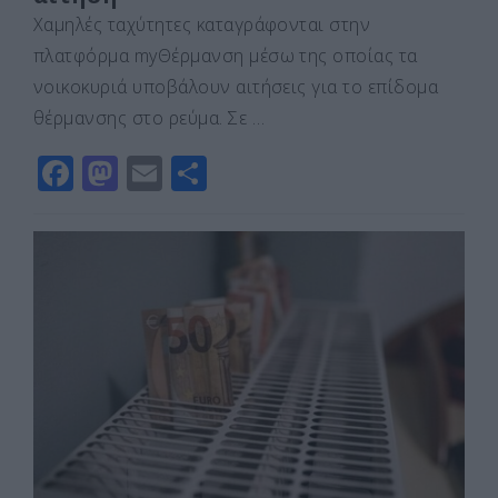
Χαμηλές ταχύτητες καταγράφονται στην
πλατφόρμα myΘέρμανση μέσω της οποίας τα
νοικοκυριά υποβάλουν αιτήσεις για το επίδομα
θέρμανσης στο ρεύμα. Σε …
F
M
E
Μ
a
a
m
οι
c
st
ai
ρ
e
o
l
α
b
d
σ
o
o
τε
o
n
ίτ
k
ε