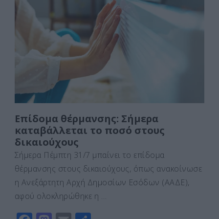
b
d
σ
o
o
τε
o
n
ίτ
k
ε
Επίδομα θέρμανσης: Σήμερα
καταβάλλεται το ποσό στους
δικαιούχους
Σήμερα Πέμπτη 31/7 μπαίνει το επίδομα
θέρμανσης στους δικαιούχους, όπως ανακοίνωσε
η Ανεξάρτητη Αρχή Δημοσίων Εσόδων (ΑΑΔΕ),
αφού ολοκληρώθηκε η …