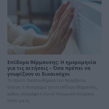
e
o
l
α
b
d
σ
o
o
τε
o
n
ίτ
k
ε
Επίδομα θέρμανσης: Η ημερομηνία
για τις αιτήσεις – Όσα πρέπει να
γνωρίζουν οι δικαιούχοι
Το πρώτο δεκαπενθήμερο του Νοεμβρίου
ανοίγει η πλατφόρμα για το επίδομα θέρμανσης,
καθώς υπεγράφη η Κοινή Υπουργική Απόφαση
(ΚΥΑ) για τη …