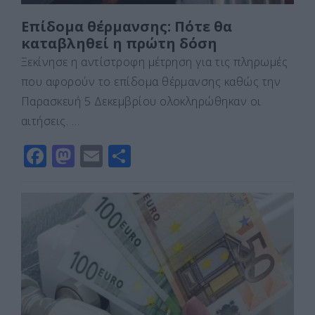
Επίδομα θέρμανσης: Πότε θα
καταβληθεί η πρώτη δόση
Ξεκίνησε η αντίστροφη μέτρηση για τις πληρωμές
που αφορούν το επίδομα θέρμανσης καθώς την
Παρασκευή 5 Δεκεμβρίου ολοκληρώθηκαν οι
αιτήσεις. …
F
M
E
Μ
a
a
m
οι
c
st
ai
ρ
e
o
l
α
b
d
σ
o
o
τε
o
n
ίτ
k
ε