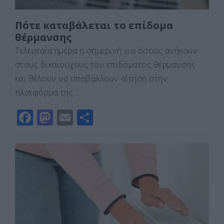
Πότε καταβάλεται το επίδομα
θέρμανσης
Τελευταία ημέρα η σημερινή για όσους ανήκουν
στους δικαιούχους του επιδόματος θέρμανσης
και θέλουν να υποβάλλουν αίτηση στην
πλατφόρμα της …
F
M
E
Μ
a
a
m
οι
c
st
ai
ρ
e
o
l
α
b
d
σ
o
o
τε
o
n
ίτ