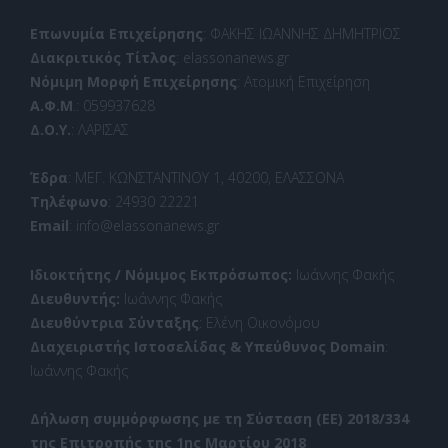
Επωνυμία Επιχείρησης
: ΦΑΚΗΣ ΙΩΑΝΝΗΣ ΔΗΜΗΤΡΙΟΣ
Διακριτικός Τίτλος
: elassonanews.gr
Νόμιμη Μορφή Επιχείρησης
: Ατομική Επιχείρηση
Α.Φ.Μ
.: 059937628
Δ.Ο.Υ.
: ΛΑΡΙΣΑΣ
Έδρα
: ΜΕΓ. ΚΩΝΣΤΑΝΤΙΝΟΥ 1, 40200, ΕΛΑΣΣΟΝΑ
Τηλέφωνο
: 24930 22221
Email
: info@elassonanews.gr
Ιδιοκτήτης / Νόμιμος Εκπρόσωπος:
Ιωάννης Φακής
Διευθυντής:
Ιωάννης Φακής
Διευθύντρια Σύνταξης
: Ελένη Οικονόμου
Διαχειριστής Ιστοσελίδας & Υπεύθυνος Domain
:
Ιωάννης Φακής
Δήλωση συμμόρφωσης με τη Σύσταση (ΕΕ) 2018/334
της Επιτροπής της 1ης Μαρτίου 2018