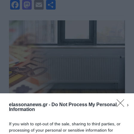
F
M
E
Μ
a
a
m
οι
c
st
ai
ρ
e
o
l
α
b
d
σ
o
o
τε
o
n
ίτ
k
ε
elassonanews.gr -
Do Not Process My Personal
Επίδομα θέρμανσης και για το ρεύμα
Information
– Αρχές Νοεμβρίου η πλατφόρμα για
αιτήσεις
If you wish to opt-out of the sale, sharing to third parties, or
Αντίστροφη μέτρηση για την χορήγηση του
processing of your personal or sensitive information for