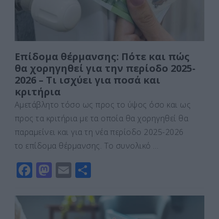
Επίδομα θέρμανσης: Πότε και πώς
θα χορηγηθεί για την περίοδο 2025-
2026 – Τι ισχύει για ποσά και
κριτήρια
Αμετάβλητο τόσο ως προς το ύψος όσο και ως
προς τα κριτήρια με τα οποία θα χορηγηθεί θα
παραμείνει και για τη νέα περίοδο 2025-2026
το επίδομα θέρμανσης. Το συνολικό …
F
M
E
Μ
a
a
m
οι
c
st
ai
ρ
e
o
l
α