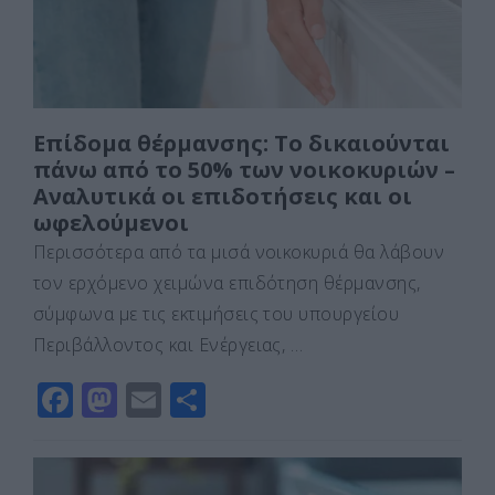
k
ε
Επίδομα θέρμανσης: Το δικαιούνται
πάνω από το 50% των νοικοκυριών –
Αναλυτικά οι επιδοτήσεις και οι
ωφελούμενοι
Περισσότερα από τα μισά νοικοκυριά θα λάβουν
τον ερχόμενο χειμώνα επιδότηση θέρμανσης,
σύμφωνα με τις εκτιμήσεις του υπουργείου
Περιβάλλοντος και Ενέργειας, …
F
M
E
Μ
a
a
m
οι
c
st
ai
ρ