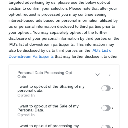
targeted advertising by us, please use the below opt-out
επιδόματος θέρμανσης. Εντός της εβδομάδος
section to confirm your selection. Please note that after your
αναμένονται οι λεπτομέρειες από τον υπουργό
opt-out request is processed you may continue seeing
Ενέργειας Θ. Σκυλακάκη, …
interest-based ads based on personal information utilized by
us or personal information disclosed to third parties prior to
F
M
E
Μ
your opt-out. You may separately opt-out of the further
Διαχείριση Συγκατάθεσης
disclosure of your personal information by third parties on the
a
a
m
οι
Για να παρέχουμε την καλύτερη εμπειρία, χρησιμοποιούμε τεχνολογίες όπως
IAB’s list of downstream participants. This information may
cookies για την αποθήκευση ή/και την πρόσβαση σε πληροφορίες συσκευών.
c
st
ai
ρ
Η συγκατάθεση για τις εν λόγω τεχνολογίες θα μας επιτρέψει να
also be disclosed by us to third parties on the
IAB’s List of
επεξεργαστούμε δεδομένα προσωπικού χαρακτήρα, όπως συμπεριφορά
Downstream Participants
that may further disclose it to other
e
o
l
α
περιήγησης ή μοναδικά αναγνωριστικά σε αυτόν τον ιστότοπο. Η μη
third parties.
συγκατάθεση ή η ανάκληση της συγκατάθεσης, μπορεί να επηρεάσει
b
d
σ
αρνητικά ορισμένες λειτουργίες και δυνατότητες.
Personal Data Processing Opt
o
o
τε
Outs
ΑΠΟΔΟΧΉ
o
n
ίτ
I want to opt-out of the Sharing of my
personal data.
k
ε
ΔΕΝ ΑΠΟΔΈΧΟΜΑΙ
Opted In
I want to opt-out of the Sale of my
ΠΡΟΒΟΛΉ ΠΡΟΤΙΜΉΣΕΩΝ
Personal Data.
Opted In
Πολιτική Cookies
Πολιτική Απορρήτου
Επικοινωνία
I want to opt-out of processing my