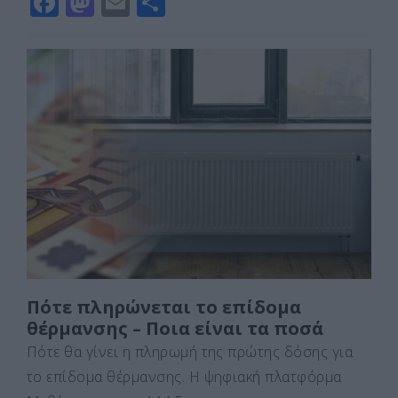
F
M
E
Μ
a
a
m
οι
c
st
ai
ρ
e
o
l
α
b
d
σ
o
o
τε
o
n
ίτ
k
ε
Πότε πληρώνεται το επίδομα
θέρμανσης – Ποια είναι τα ποσά
Πότε θα γίνει η πληρωμή της πρώτης δόσης για
το επίδομα θέρμανσης. Η ψηφιακή πλατφόρμα