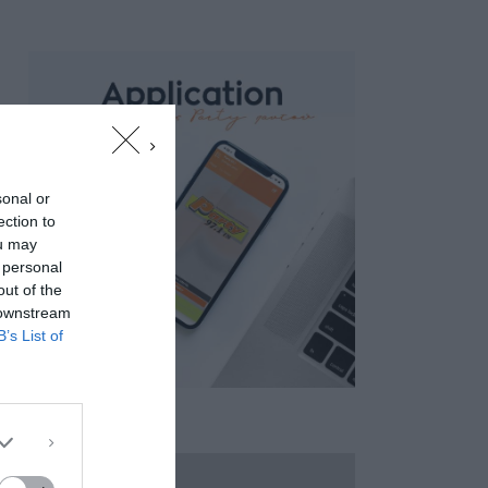
sonal or
ection to
ou may
 personal
out of the
 downstream
B’s List of