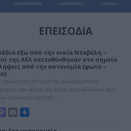
ΠΑΡΑΠΟΛΙΤΙΚΆ
ΑΘΛΗΤΙΣΜΌΣ
ΕΛΛΆΔΑ
ΕΠΕΙΣΟΔΙΑ
σόδια έξω από την οικία Νταβέλη –
οί της ΑΕΛ κατευθύνθηκαν στο σημείο
λλήψεις από την αστυνομία (φωτο –
ο)
 οπαδών της ΑΕΛ μετά την ολοκλήρωση του
ητηρίου στο κέντρο της πόλης, κατευθύνθηκαν στις
 των ιδιοκτητών της ΠΑΕ …
M
E
Μ
a
m
οι
st
ai
ρ
σα: Στο νοσοκομείο