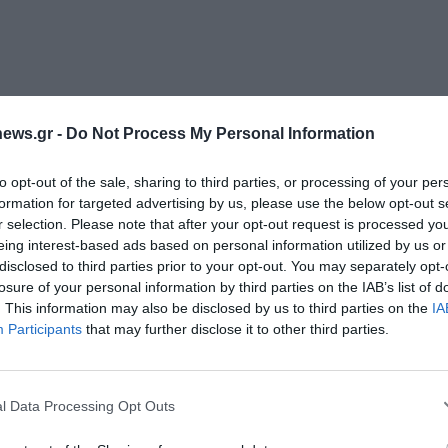
ε
ews.gr -
Do Not Process My Personal Information
to opt-out of the sale, sharing to third parties, or processing of your per
formation for targeted advertising by us, please use the below opt-out s
r selection. Please note that after your opt-out request is processed y
eing interest-based ads based on personal information utilized by us or
disclosed to third parties prior to your opt-out. You may separately opt-
losure of your personal information by third parties on the IAB’s list of
. This information may also be disclosed by us to third parties on the
IA
Διαχείριση Συγκατάθεσης
Participants
that may further disclose it to other third parties.
 την καλύτερη εμπειρία, χρησιμοποιούμε τεχνολογίες όπως cookies για
ή/και την πρόσβαση σε πληροφορίες συσκευών. Η συγκατάθεση για τις
ίες θα μας επιτρέψει να επεξεργαστούμε δεδομένα προσωπικού
l Data Processing Opt Outs
 συμπεριφορά περιήγησης ή μοναδικά αναγνωριστικά σε αυτόν τον
συγκατάθεση ή η ανάκληση της συγκατάθεσης, μπορεί να επηρεάσει