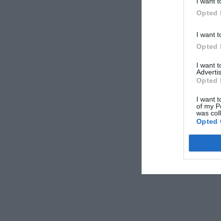
I want t
αρνητικά ορισμέν
Opted 
ΑΠΟΔΟΧ
I want t
Opted 
I want 
Advertis
Opted 
I want t
of my P
was col
Opted 