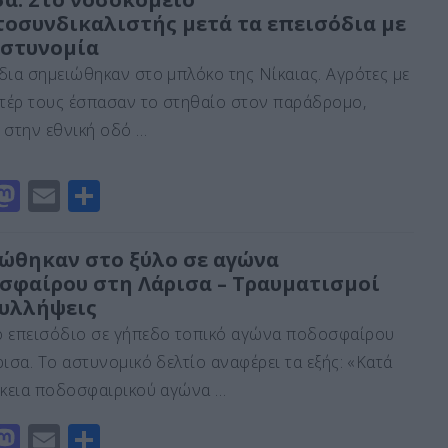
τοσυνδικαλιστής μετά τα επεισόδια με
o
l
α
αστυνομία
d
σ
δια σημειώθηκαν στο μπλόκο της Νίκαιας. Αγρότες με
o
τε
κτέρ τους έσπασαν το στηθαίο στον παράδρομο,
n
ίτ
 στην εθνική οδό …
ε
M
E
Μ
a
m
οι
st
ai
ρ
ώθηκαν στο ξύλο σε αγώνα
σφαίρου στη Λάρισα – Τραυματισμοί
o
l
α
συλλήψεις
d
σ
 επεισόδιο σε γήπεδο τοπικό αγώνα ποδοσφαίρου
o
τε
ρισα. Το αστυνομικό δελτίο αναφέρει τα εξής: «Κατά
n
ίτ
ρκεια ποδοσφαιρικού αγώνα …
ε
M
E
Μ