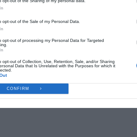
o opt-out of the Sharing of my personal data.
ες λειτουργίες και δυνατότητες.
In
Ή
ΔΕΝ ΑΠΟΔΈΧΟΜΑΙ
ΠΡΟΒΟΛΉ ΠΡΟΤΙΜΉ
o opt-out of the Sale of my Personal Data.
In
Πολιτική Cookies
Πολιτική Απορρήτου
Επικοινωνία
to opt-out of processing my Personal Data for Targeted
ing.
In
o opt-out of Collection, Use, Retention, Sale, and/or Sharing
ersonal Data that Is Unrelated with the Purposes for which it
lected.
Out
CONFIRM