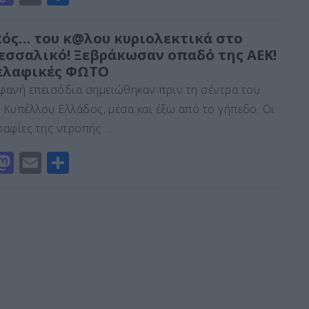
a
m
οι
st
ai
ρ
κός… του κ@λου κυριολεκτικά στο
εσσαλικό! Ξεβράκωσαν οπαδό της ΑΕΚ!
o
l
α
ελαφικές ΦΩΤΟ
d
σ
ανή επεισόδια σημειώθηκαν πριν τη σέντρα του
o
τε
ύ Κυπέλλου Ελλάδος, μέσα και έξω από το γήπεδο. Οι
n
ίτ
αφίες της ντροπής …
ε
M
E
Μ
a
m
οι
st
ai
ρ
o
l
α
d
σ
o
τε
n
ίτ