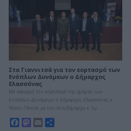
b
d
σ
o
o
τε
o
n
ίτ
k
ε
Στα Γιαννιτσά για τον εορτασμό των
Ενόπλων Δυνάμεων o Δήμαρχος
Ελασσόνας
Με αφορμή τον εορτασμό της ημέρας των
Ενόπλων Δυνάμεων ο δήμαρχος Ελασσόνας κ.
Νίκος Γάτσας με τον Αντιδήμαρχο κ. Ιω. …
F
M
E
Μ