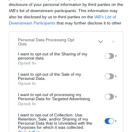
disclosure of your personal information by third parties on the
Για να παρέχουμε την καλύτερη εμπειρία, χρησιμοποιούμε τεχνολογίες όπως
IAB’s list of downstream participants. This information may
cookies για την αποθήκευση ή/και την πρόσβαση σε πληροφορίες συσκευών.
Η συγκατάθεση για τις εν λόγω τεχνολογίες θα μας επιτρέψει να
also be disclosed by us to third parties on the
IAB’s List of
επεξεργαστούμε δεδομένα προσωπικού χαρακτήρα, όπως συμπεριφορά
Downstream Participants
that may further disclose it to other
περιήγησης ή μοναδικά αναγνωριστικά σε αυτόν τον ιστότοπο. Η μη
third parties.
συγκατάθεση ή η ανάκληση της συγκατάθεσης, μπορεί να επηρεάσει
αρνητικά ορισμένες λειτουργίες και δυνατότητες.
Personal Data Processing Opt
Outs
ΑΠΟΔΟΧΉ
I want to opt-out of the Sharing of my
personal data.
ΔΕΝ ΑΠΟΔΈΧΟΜΑΙ
Opted In
I want to opt-out of the Sale of my
ΠΡΟΒΟΛΉ ΠΡΟΤΙΜΉΣΕΩΝ
Personal Data.
Opted In
Πολιτική Cookies
Πολιτική Απορρήτου
Επικοινωνία
I want to opt-out of processing my
Personal Data for Targeted Advertising.
Opted In
I want to opt-out of Collection, Use,
Retention, Sale, and/or Sharing of my
Personal Data that Is Unrelated with the
Purposes for which it was collected.