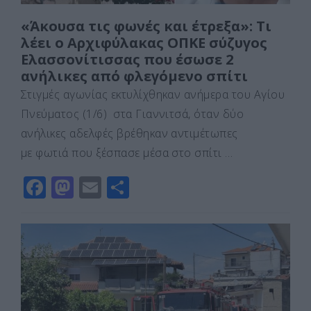
«Άκουσα τις φωνές και έτρεξα»: Τι
λέει ο Αρχιφύλακας ΟΠΚΕ σύζυγος
Ελασσονίτισσας που έσωσε 2
ανήλικες από φλεγόμενο σπίτι
Στιγμές αγωνίας εκτυλίχθηκαν ανήμερα του Αγίου
Πνεύματος (1/6) στα Γιαννιτσά, όταν δύο
ανήλικες αδελφές βρέθηκαν αντιμέτωπες
με φωτιά που ξέσπασε μέσα στο σπίτι …
F
M
E
Μ
a
a
m
οι
c
st
ai
ρ
e
o
l
α
b
d
σ
o
o
τε