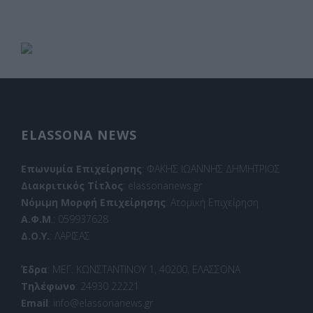
ELASSONA NEWS
Επωνυμία Επιχείρησης
: ΦΑΚΗΣ ΙΩΑΝΝΗΣ ΔΗΜΗΤΡΙΟΣ
Διακριτικός Τίτλος
: elassonanews.gr
Νόμιμη Μορφή Επιχείρησης
: Ατομική Επιχείρηση
Α.Φ.Μ
.: 059937628
Δ.Ο.Υ.
: ΛΑΡΙΣΑΣ
Έδρα
: ΜΕΓ. ΚΩΝΣΤΑΝΤΙΝΟΥ 1, 40200, ΕΛΑΣΣΟΝΑ
Τηλέφωνο
: 24930 22221
Email
: info@elassonanews.gr