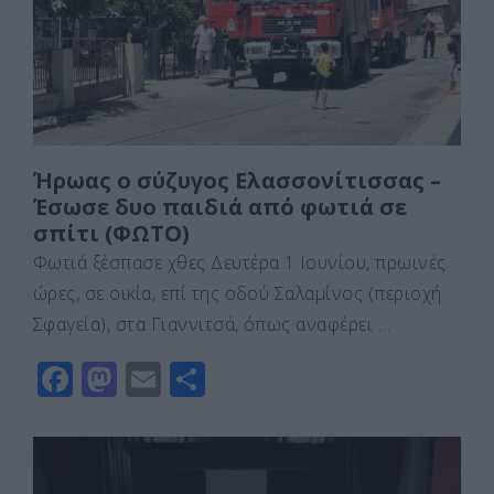
o
n
ίτ
k
ε
Ήρωας ο σύζυγος Ελασσονίτισσας –
Έσωσε δυο παιδιά από φωτιά σε
σπίτι (ΦΩΤΟ)
Φωτιά ξέσπασε χθες Δευτέρα 1 Ιουνίου, πρωινές
ώρες, σε οικία, επί της οδού Σαλαμίνος (περιοχή
Σφαγεία), στα Γιαννιτσά, όπως αναφέρει …
F
M
E
Μ
a
a
m
οι
c
st
ai
ρ
e
o
l
α