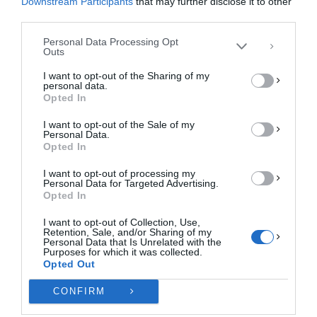
Downstream Participants
that may further disclose it to other
περιήγησης ή μοναδικά αναγνωριστικά σε αυτόν τον ιστότοπο. Η μη
third parties.
συγκατάθεση ή η ανάκληση της συγκατάθεσης, μπορεί να επηρεάσει
αρνητικά ορισμένες λειτουργίες και δυνατότητες.
Personal Data Processing Opt
Outs
ΑΠΟΔΟΧΉ
I want to opt-out of the Sharing of my
personal data.
ΔΕΝ ΑΠΟΔΈΧΟΜΑΙ
Opted In
I want to opt-out of the Sale of my
ΠΡΟΒΟΛΉ ΠΡΟΤΙΜΉΣΕΩΝ
Personal Data.
Opted In
Πολιτική Cookies
Πολιτική Απορρήτου
Επικοινωνία
I want to opt-out of processing my
Personal Data for Targeted Advertising.
Opted In
I want to opt-out of Collection, Use,
Retention, Sale, and/or Sharing of my
Personal Data that Is Unrelated with the
Purposes for which it was collected.
Opted Out
CONFIRM