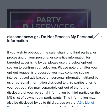
elassonanews.gr -
Do Not Process My Personal
Information
If you wish to opt-out of the sale, sharing to third parties, or
processing of your personal or sensitive information for
targeted advertising by us, please use the below opt-out
section to confirm your selection. Please note that after your
opt-out request is processed you may continue seeing
interest-based ads based on personal information utilized by
us or personal information disclosed to third parties prior to
your opt-out. You may separately opt-out of the further
Διαχείριση Συγκατάθεσης
disclosure of your personal information by third parties on the
Για να παρέχουμε την καλύτερη εμπειρία, χρησιμοποιούμε τεχνολογίες όπως
IAB’s list of downstream participants. This information may
cookies για την αποθήκευση ή/και την πρόσβαση σε πληροφορίες συσκευών.
Η συγκατάθεση για τις εν λόγω τεχνολογίες θα μας επιτρέψει να
also be disclosed by us to third parties on the
IAB’s List of
επεξεργαστούμε δεδομένα προσωπικού χαρακτήρα, όπως συμπεριφορά