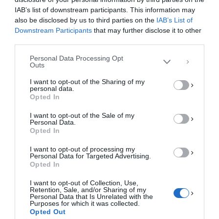
Για να παρέχουμε την καλύτερη εμπειρία, χρησιμοποιούμε τεχνολογίες όπως
IAB’s list of downstream participants. This information may
cookies για την αποθήκευση ή/και την πρόσβαση σε πληροφορίες συσκευών.
Η συγκατάθεση για τις εν λόγω τεχνολογίες θα μας επιτρέψει να
also be disclosed by us to third parties on the
IAB’s List of
επεξεργαστούμε δεδομένα προσωπικού χαρακτήρα, όπως συμπεριφορά
Downstream Participants
that may further disclose it to other
περιήγησης ή μοναδικά αναγνωριστικά σε αυτόν τον ιστότοπο. Η μη
third parties.
συγκατάθεση ή η ανάκληση της συγκατάθεσης, μπορεί να επηρεάσει
αρνητικά ορισμένες λειτουργίες και δυνατότητες.
Personal Data Processing Opt
Outs
ΑΠΟΔΟΧΉ
I want to opt-out of the Sharing of my
personal data.
ΔΕΝ ΑΠΟΔΈΧΟΜΑΙ
Opted In
I want to opt-out of the Sale of my
ΠΡΟΒΟΛΉ ΠΡΟΤΙΜΉΣΕΩΝ
Personal Data.
Opted In
Πολιτική Cookies
Πολιτική Απορρήτου
Επικοινωνία
I want to opt-out of processing my
Personal Data for Targeted Advertising.
Opted In
I want to opt-out of Collection, Use,
Retention, Sale, and/or Sharing of my
Personal Data that Is Unrelated with the
Purposes for which it was collected.
Opted Out