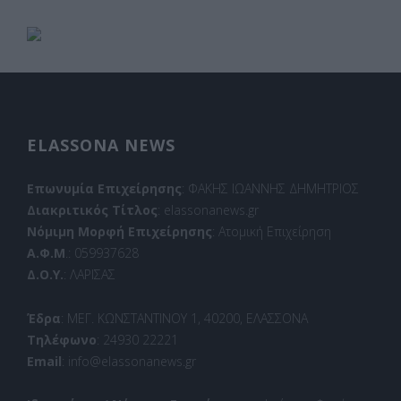
ELASSONA NEWS
Επωνυμία Επιχείρησης
: ΦΑΚΗΣ ΙΩΑΝΝΗΣ ΔΗΜΗΤΡΙΟΣ
Διακριτικός Τίτλος
: elassonanews.gr
Νόμιμη Μορφή Επιχείρησης
: Ατομική Επιχείρηση
Α.Φ.Μ
.: 059937628
Δ.Ο.Υ.
: ΛΑΡΙΣΑΣ
Έδρα
: ΜΕΓ. ΚΩΝΣΤΑΝΤΙΝΟΥ 1, 40200, ΕΛΑΣΣΟΝΑ
Τηλέφωνο
: 24930 22221
Email
: info@elassonanews.gr