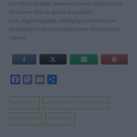
τον πλειστηριασμό ανακοινώσεων εις βάρος του κ.
Κούγια και ήταν οι άμεσοι συνεργάτες
τους (δημοσιογράφοι, παλαίμαχοι, πολιτικοί),να
κοιταχθούν ποτέ στον καθρέπτη και να νοιώσουν
ντροπή.
F
M
E
Μ
ac
as
m
οι
e
to
ail
ρ
elassona
ΔΗΜΟΤΙΚΟ ΣΥΜΒΟΥΛΙΟ
b
d
α
o
o
σ
ελασσόνα
ΚΟΥΓΙΑΣ
o
n
τε