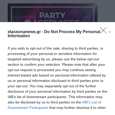
elassonanews.gr -
Do Not Process My Personal
Information
If you wish to opt-out of the sale, sharing to third parties, or
processing of your personal or sensitive information for
targeted advertising by us, please use the below opt-out
section to confirm your selection. Please note that after your
opt-out request is processed you may continue seeing
interest-based ads based on personal information utilized by
us or personal information disclosed to third parties prior to
your opt-out. You may separately opt-out of the further
Διαχείριση Συγκατάθεσης
disclosure of your personal information by third parties on the
Για να παρέχουμε την καλύτερη εμπειρία, χρησιμοποιούμε τεχνολογίες όπως
IAB’s list of downstream participants. This information may
cookies για την αποθήκευση ή/και την πρόσβαση σε πληροφορίες συσκευών.
Η συγκατάθεση για τις εν λόγω τεχνολογίες θα μας επιτρέψει να
also be disclosed by us to third parties on the
IAB’s List of
επεξεργαστούμε δεδομένα προσωπικού χαρακτήρα, όπως συμπεριφορά
Downstream Participants
that may further disclose it to other
περιήγησης ή μοναδικά αναγνωριστικά σε αυτόν τον ιστότοπο. Η μη
third parties.