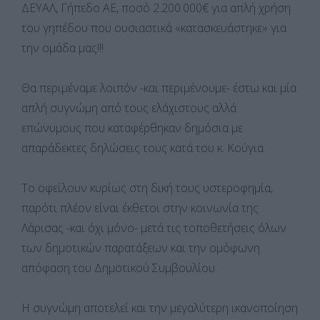
ΔΕΥΑΛ, Γήπεδο ΑΕ, ποσό 2.200.000€ για απλή χρήση
του γηπέδου που ουσιαστικά «κατασκευάστηκε» για
την ομάδα μας!!!
Θα περιμέναμε λοιπόν -και περιμένουμε- έστω και μία
απλή συγνώμη από τους ελάχιστους αλλά
επώνυμους που καταφέρθηκαν δημόσια με
απαράδεκτες δηλώσεις τους κατά του κ. Κούγια.
Το οφείλουν κυρίως στη δική τους υστεροφημία,
παρότι πλέον είναι έκθετοι στην κοινωνία της
Λάρισας -και όχι μόνο- μετά τις τοποθετήσεις όλων
των δημοτικών παρατάξεων και την ομόφωνη
απόφαση του Δημοτικού Συμβουλίου.
Η συγνώμη αποτελεί και την μεγαλύτερη ικανοποίηση