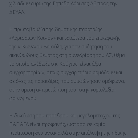
χιλιάδων ευρώ της Γήπεδο Λάρισας ΑΕ προς την
ΔΕΥΑΛ.
Η πρωτοβουλία της δημοτικής παράταξης
«Λαρισαίων Κοινόν» και ιδιαίτερα του επικεφαλής
της κ. Κων/νου Βαϊούλη, για την συζήτηση του
ακανθώδους θέματος στη συνεδρίαση του ΔΣ, θέμα
το οποίο ανέδειξε ο κ. Κούγιας, είναι άξια
συγχαρητηρίων, όπως συγχαρητήρια αρμόζουν και
σε όλες τις παρατάξεις που συμφώνησαν ομόφωνα,
στην άμεση αντιμετώπιση του -στην κυριολεξία-
φαινομένου.
Η δικαίωση του προέδρου και μεγαλομετόχου της
ΠΑΕ ΑΕΛ είναι προφανής, ωστόσο σε καμία
περίπτωση δεν αντανακλά στην απάλειψη της ηθικής