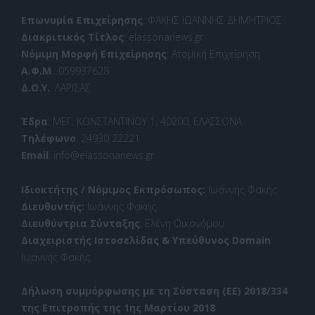
Επωνυμία Επιχείρησης
: ΦΑΚΗΣ ΙΩΑΝΝΗΣ ΔΗΜΗΤΡΙΟΣ
Διακριτικός Τίτλος
: elassonanews.gr
Νόμιμη Μορφή Επιχείρησης
: Ατομική Επιχείρηση
Α.Φ.Μ
.: 059937628
Δ.Ο.Υ.
: ΛΑΡΙΣΑΣ
Έδρα
: ΜΕΓ. ΚΩΝΣΤΑΝΤΙΝΟΥ 1, 40200, ΕΛΑΣΣΟΝΑ
Τηλέφωνο
: 24930 22221
Email
: info@elassonanews.gr
Ιδιοκτήτης / Νόμιμος Εκπρόσωπος:
Ιωάννης Φακής
Διευθυντής:
Ιωάννης Φακής
Διευθύντρια Σύνταξης
: Ελένη Οικονόμου
Διαχειριστής Ιστοσελίδας & Υπεύθυνος Domain
:
Ιωάννης Φακής
Δήλωση συμμόρφωσης με τη Σύσταση (ΕΕ) 2018/334
της Επιτροπής της 1ης Μαρτίου 2018