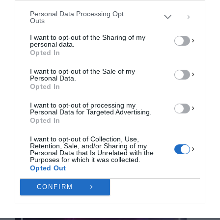
συγκατάθεση ή η ανάκληση της συγκατάθεσης, μπορεί να επηρεάσει
αρνητικά ορισμένες λειτουργίες και δυνατότητες.
Personal Data Processing Opt
Outs
ΑΠΟΔΟΧΉ
I want to opt-out of the Sharing of my
personal data.
ΔΕΝ ΑΠΟΔΈΧΟΜΑΙ
Opted In
I want to opt-out of the Sale of my
ΠΡΟΒΟΛΉ ΠΡΟΤΙΜΉΣΕΩΝ
Personal Data.
Opted In
Πολιτική Cookies
Πολιτική Απορρήτου
Επικοινωνία
I want to opt-out of processing my
Personal Data for Targeted Advertising.
Opted In
I want to opt-out of Collection, Use,
Retention, Sale, and/or Sharing of my
Personal Data that Is Unrelated with the
Purposes for which it was collected.
Opted Out
CONFIRM