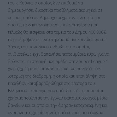
του κ. Κούγια, ο οποίος δεν επιθυμεί να
δημιουργήσει δικαστικά προβλήματα ακόμη και σε
αυτούς, από τον Δήμαρχο μέχρι τον τελευταίο, οι
οποίοι, το δικαιολογημένο του ενδιαφέρον που
τελικώς θα εισφέρει στα ταμεία του Δήμου 400.000€,
το μετέτρεψαν σε πλειστηριασμό ανακοινώσεων εις
βάρος του μοναδικού ανθρώπου, ο οποίος
ανιδιοτελώς έχει δαπανήσει εκατομμύρια ευρώ για να
βρίσκεται η ιστορική μας ομάδα στην Super League 1
χωρίς χρέη προς οιονδήποτε και να συνεχίζει την
ιστορική της διαδρομή, η οποία κατ’ επανάληψη στο
παρελθόν καταβαραθρώθηκε στα τάρταρα του
Ελληνικού ποδοσφαίρου από ιδιοκτήτες οι οποίοι
χρησιμοποιώντας την έγιναν εκατομμυριούχοι μέσω
δανείων και οι οποίοι την άφησαν καταχρεωμένη και
ανυπόληπτη, χωρίς κανείς από αυτούς που έκαναν