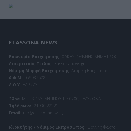
ELASSONA NEWS
Επωνυμία Επιχείρησης
: ΦΑΚΗΣ ΙΩΑΝΝΗΣ ΔΗΜΗΤΡΙΟΣ
Διακριτικός Τίτλος
: elassonanews.gr
Νόμιμη Μορφή Επιχείρησης
: Ατομική Επιχείρηση
Α.Φ.Μ
.: 059937628
Δ.Ο.Υ.
: ΛΑΡΙΣΑΣ
Έδρα
: ΜΕΓ. ΚΩΝΣΤΑΝΤΙΝΟΥ 1, 40200, ΕΛΑΣΣΟΝΑ
Τηλέφωνο
: 24930 22221
Email
: info@elassonanews.gr
Ιδιοκτήτης / Νόμιμος Εκπρόσωπος:
Ιωάννης Φακής