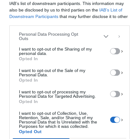
IAB’s list of downstream participants. This information may
cookies για την αποθήκευση ή/και την πρόσβαση σε πληροφορίες συσκευών.
Η συγκατάθεση για τις εν λόγω τεχνολογίες θα μας επιτρέψει να
also be disclosed by us to third parties on the
IAB’s List of
επεξεργαστούμε δεδομένα προσωπικού χαρακτήρα, όπως συμπεριφορά
Downstream Participants
that may further disclose it to other
περιήγησης ή μοναδικά αναγνωριστικά σε αυτόν τον ιστότοπο. Η μη
third parties.
συγκατάθεση ή η ανάκληση της συγκατάθεσης, μπορεί να επηρεάσει
αρνητικά ορισμένες λειτουργίες και δυνατότητες.
Personal Data Processing Opt
Outs
ΑΠΟΔΟΧΉ
I want to opt-out of the Sharing of my
personal data.
ΔΕΝ ΑΠΟΔΈΧΟΜΑΙ
Opted In
I want to opt-out of the Sale of my
ΠΡΟΒΟΛΉ ΠΡΟΤΙΜΉΣΕΩΝ
Personal Data.
Opted In
Πολιτική Cookies
Πολιτική Απορρήτου
Επικοινωνία
I want to opt-out of processing my
Personal Data for Targeted Advertising.
Opted In
I want to opt-out of Collection, Use,
Retention, Sale, and/or Sharing of my
Personal Data that Is Unrelated with the
Purposes for which it was collected.
Opted Out