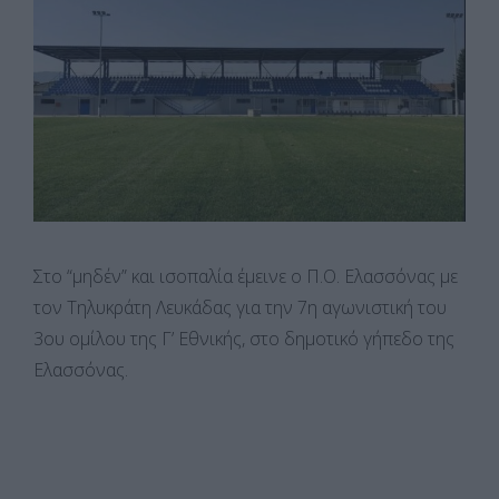
Στο “μηδέν” και ισοπαλία έμεινε ο Π.Ο. Ελασσόνας με
τον Τηλυκράτη Λευκάδας για την 7η αγωνιστική του
3ου ομίλου της Γ’ Εθνικής, στο δημοτικό γήπεδο της
Ελασσόνας.