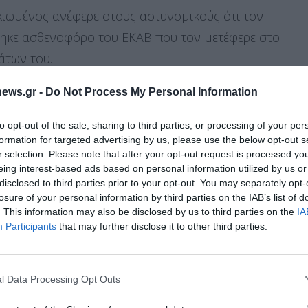
ικιωμένος ανέφερε στους αστυνομικούς ότι τον
ιήθηκε ασθενοφόρο του ΕΚΑΒ που τον μετέφερε στο
άτων του.
ews.gr -
Do Not Process My Personal Information
του ότι ο πατέρας του αντιμετωπίζει σοβαρά
ωινό ευρισκόμενος σε κρίση, άρχισε να σπάει και
to opt-out of the sale, sharing to third parties, or processing of your per
formation for targeted advertising by us, please use the below opt-out s
α τις πληγές υποστήριξε ότι της είχε υποστεί μόνος
r selection. Please note that after your opt-out request is processed y
 και πιθανότατα να τραυματίστηκε εκεί. Επιπλέον
eing interest-based ads based on personal information utilized by us or
disclosed to third parties prior to your opt-out. You may separately opt-
ι στον πατέρα του, ο οποίος χρειάζεται ιατρική
losure of your personal information by third parties on the IAB’s list of
. This information may also be disclosed by us to third parties on the
IA
Διαχείριση Συγκατάθεσης
Participants
that may further disclose it to other third parties.
 την καλύτερη εμπειρία, χρησιμοποιούμε τεχνολογίες όπως cookies για
ή/και την πρόσβαση σε πληροφορίες συσκευών. Η συγκατάθεση για τις
ελειοδικείο Λαμίας, που συνεδρίασε χθες,
ίες θα μας επιτρέψει να επεξεργαστούμε δεδομένα προσωπικού
l Data Processing Opt Outs
ματική βλάβη σε βάρος του πατέρα του, ο οποίος
 συμπεριφορά περιήγησης ή μοναδικά αναγνωριστικά σε αυτόν τον
συγκατάθεση ή η ανάκληση της συγκατάθεσης, μπορεί να επηρεάσει