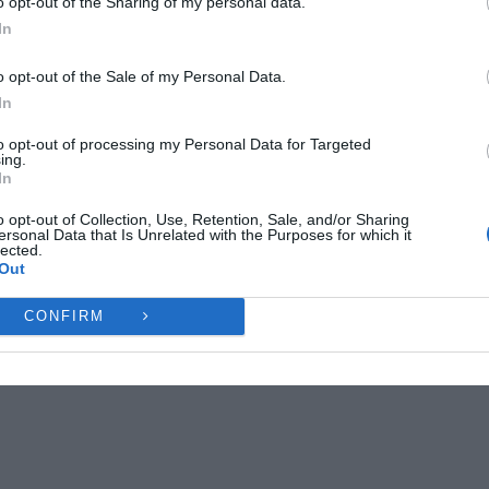
o opt-out of the Sharing of my personal data.
 ανίκανο να αντισταθεί.
ες λειτουργίες και δυνατότητες.
In
Ή
ΔΕΝ ΑΠΟΔΈΧΟΜΑΙ
ΠΡΟΒΟΛΉ ΠΡΟΤΙΜΉ
μενο ποινή φυλάκισης 2 ετών, χωρίς να
o opt-out of the Sale of my Personal Data.
In
έκτιση των 6 μηνών και την αναστολή του
Πολιτική Cookies
Πολιτική Απορρήτου
Επικοινωνία
 3ημερη κράτησή του. Δεν χορήγησε ανασταλτικό
to opt-out of processing my Personal Data for Targeted
ing.
μένου κι έτσι ο 53χρονος οδηγήθηκε σε
In
o opt-out of Collection, Use, Retention, Sale, and/or Sharing
ersonal Data that Is Unrelated with the Purposes for which it
lected.
Out
CONFIRM
st on X
Follow us
Save