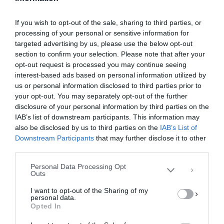
If you wish to opt-out of the sale, sharing to third parties, or
processing of your personal or sensitive information for
targeted advertising by us, please use the below opt-out
section to confirm your selection. Please note that after your
opt-out request is processed you may continue seeing
interest-based ads based on personal information utilized by
us or personal information disclosed to third parties prior to
your opt-out. You may separately opt-out of the further
Διαχείριση Συγκατάθεσης
disclosure of your personal information by third parties on the
Για να παρέχουμε την καλύτερη εμπειρία, χρησιμοποιούμε τεχνολογίες όπως
IAB’s list of downstream participants. This information may
cookies για την αποθήκευση ή/και την πρόσβαση σε πληροφορίες συσκευών.
Η συγκατάθεση για τις εν λόγω τεχνολογίες θα μας επιτρέψει να
also be disclosed by us to third parties on the
IAB’s List of
επεξεργαστούμε δεδομένα προσωπικού χαρακτήρα, όπως συμπεριφορά
Downstream Participants
that may further disclose it to other
περιήγησης ή μοναδικά αναγνωριστικά σε αυτόν τον ιστότοπο. Η μη
third parties.
συγκατάθεση ή η ανάκληση της συγκατάθεσης, μπορεί να επηρεάσει
αρνητικά ορισμένες λειτουργίες και δυνατότητες.
Personal Data Processing Opt
Outs
ΑΠΟΔΟΧΉ
I want to opt-out of the Sharing of my
personal data.
ΔΕΝ ΑΠΟΔΈΧΟΜΑΙ
Opted In