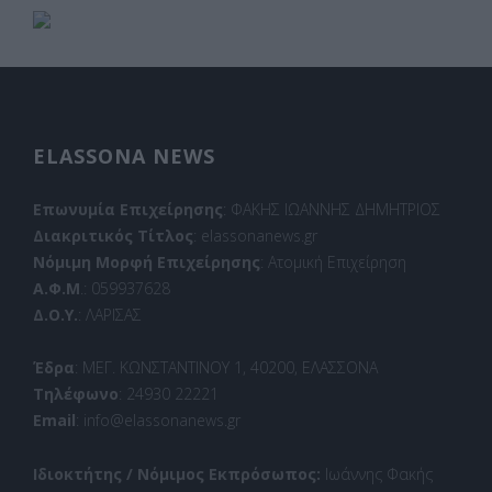
ELASSONA NEWS
Επωνυμία Επιχείρησης
: ΦΑΚΗΣ ΙΩΑΝΝΗΣ ΔΗΜΗΤΡΙΟΣ
Διακριτικός Τίτλος
: elassonanews.gr
Νόμιμη Μορφή Επιχείρησης
: Ατομική Επιχείρηση
Α.Φ.Μ
.: 059937628
Δ.Ο.Υ.
: ΛΑΡΙΣΑΣ
Έδρα
: ΜΕΓ. ΚΩΝΣΤΑΝΤΙΝΟΥ 1, 40200, ΕΛΑΣΣΟΝΑ
Τηλέφωνο
: 24930 22221
Email
: info@elassonanews.gr
Ιδιοκτήτης / Νόμιμος Εκπρόσωπος:
Ιωάννης Φακής