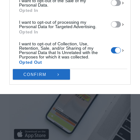
I want to opt-out of the Sale of my
ΠΡΟΒΟΛΉ ΠΡΟΤΙΜΉΣΕΩΝ
Personal Data.
Opted In
Πολιτική Cookies
Πολιτική Απορρήτου
Επικοινωνία
I want to opt-out of processing my
Personal Data for Targeted Advertising.
Opted In
I want to opt-out of Collection, Use,
Retention, Sale, and/or Sharing of my
Personal Data that Is Unrelated with the
Purposes for which it was collected.
Opted Out
CONFIRM