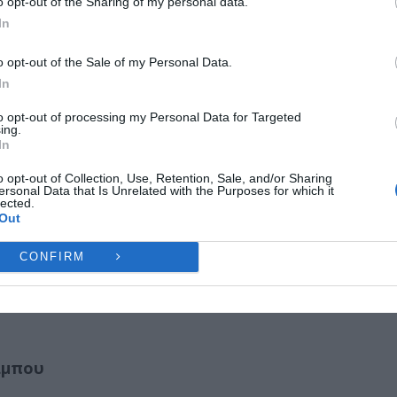
o opt-out of the Sharing of my personal data.
ιότητα ζωής. «Δεν χρειάζεται να μειώσουμε τον
ες λειτουργίες και δυνατότητες.
In
τη βρύση ανοιχτή άσκοπα», είπε χαρακτηριστικά.
Ή
ΔΕΝ ΑΠΟΔΈΧΟΜΑΙ
ΠΡΟΒΟΛΉ ΠΡΟΤΙΜΉ
o opt-out of the Sale of my Personal Data.
In
 τον Σεπτέμβριο
Πολιτική Cookies
Πολιτική Απορρήτου
Επικοινωνία
to opt-out of processing my Personal Data for Targeted
ing.
μβριο η κυβέρνηση θα παρουσιάσει πλήρως ένα
In
πό τις παραμέτρους και διαπιστώσεις που έχουν
o opt-out of Collection, Use, Retention, Sale, and/or Sharing
ersonal Data that Is Unrelated with the Purposes for which it
lected.
Out
ρα. Κάποιοι θα πρέπει να πληρώνουν όταν
CONFIRM
ιαχωρισμό μεταξύ βιώσιμης κατανάλωσης και
άμπου