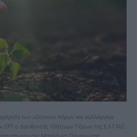
αχείριση των υδατικών πόρων και καλλιέργεια
 ΕΡΤ ο Διευθυντής Υδάτινων Πόρων της Ε.Α.Γ.Μ.Ε.
ανεπιστημίου της Μπολόνια, Παναγιώτης