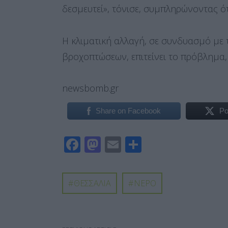
δεσμευτεί», τόνισε, συμπληρώνοντας ότ
Η κλιματική αλλαγή, σε συνδυασμό με 
βροχοπτώσεων, επιτείνει το πρόβλημα,
newsbomb.gr
Share on Facebook
Po
F
M
E
Μ
ac
as
m
οι
e
to
ail
ρ
ΘΕΣΣΑΛΙΑ
ΝΕΡΟ
b
d
α
o
o
σ
o
n
τε