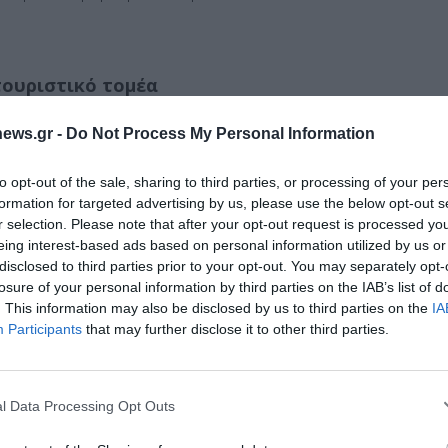
τουριστικό τομέα
ews.gr -
Do Not Process My Personal Information
δευτική και τουριστική κατανάλωση συμπίπτουν
η τους θερινούς μήνες. Παρ’ όλα αυτά, «δεν πρέπει
to opt-out of the sale, sharing to third parties, or processing of your per
formation for targeted advertising by us, please use the below opt-out s
ες ή τις επαγγελματικές ομάδες», καθώς
r selection. Please note that after your opt-out request is processed y
καταναλωτές σε κάθε κλάδο.
eing interest-based ads based on personal information utilized by us or
disclosed to third parties prior to your opt-out. You may separately opt-
losure of your personal information by third parties on the IAB’s list of
απώλειες δεν εντοπίζονται στις ατομικές
. This information may also be disclosed by us to third parties on the
IA
Διαχείριση Συγκατάθεσης
Participants
that may further disclose it to other third parties.
 άρδευσης, στα οποία «ήδη γίνονται βελτιώσεις»,
α με σημαντικές απώλειες».
 την καλύτερη εμπειρία, χρησιμοποιούμε τεχνολογίες όπως cookies για
ή/και την πρόσβαση σε πληροφορίες συσκευών. Η συγκατάθεση για τις
ίες θα μας επιτρέψει να επεξεργαστούμε δεδομένα προσωπικού
l Data Processing Opt Outs
 συμπεριφορά περιήγησης ή μοναδικά αναγνωριστικά σε αυτόν τον
τικών περιοχών, έκανε έκκληση για συνειδητή
συγκατάθεση ή η ανάκληση της συγκατάθεσης, μπορεί να επηρεάσει