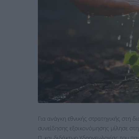
Για ανάγκη εθνικής στρατηγικής στη δι
συνείδησης εξοικονόμησης μίλησε στην
Π. και διδάκτωρ Υδρογεωλογίας του π