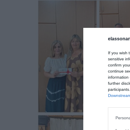
elassonan
If you wish 
sensitive in
confirm you
continue se
information 
further disc
participants
Downstream 
Για να παρέχουμε
την αποθήκευση 
εν λόγω τεχνολογ
Persona
χαρακτήρα, όπως
ιστότοπο. Η μη 