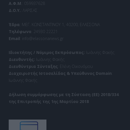
Α.Φ.Μ
.: 059937628
Δ.Ο.Υ.
: ΛΑΡΙΣΑΣ
Έδρα
: ΜΕΓ. ΚΩΝΣΤΑΝΤΙΝΟΥ 1, 40200, ΕΛΑΣΣΟΝΑ
Τηλέφωνο
: 24930 22221
Email
: info@elassonanews.gr
Ιδιοκτήτης / Νόμιμος Εκπρόσωπος:
Ιωάννης Φακής
Διευθυντής:
Ιωάννης Φακής
Διευθύντρια Σύνταξης
: Ελένη Οικονόμου
Διαχειριστής Ιστοσελίδας & Υπεύθυνος Domain
:
Ιωάννης Φακής
Δήλωση συμμόρφωσης με τη Σύσταση (ΕΕ) 2018/334
της Επιτροπής της 1ης Μαρτίου 2018