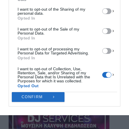
ΑΠΟΔΟΧΉ
I want to opt-out of the Sharing of my
personal data.
ΔΕΝ ΑΠΟΔΈΧΟΜΑΙ
Opted In
I want to opt-out of the Sale of my
ΠΡΟΒΟΛΉ ΠΡΟΤΙΜΉΣΕΩΝ
Personal Data.
Opted In
Πολιτική Cookies
Πολιτική Απορρήτου
Επικοινωνία
I want to opt-out of processing my
Personal Data for Targeted Advertising.
Opted In
I want to opt-out of Collection, Use,
Retention, Sale, and/or Sharing of my
Personal Data that Is Unrelated with the
Purposes for which it was collected.
Opted Out
CONFIRM