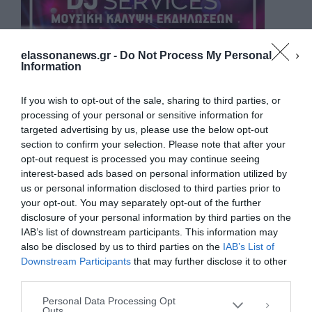
elassonanews.gr -
Do Not Process My Personal
Information
If you wish to opt-out of the sale, sharing to third parties, or
processing of your personal or sensitive information for
targeted advertising by us, please use the below opt-out
section to confirm your selection. Please note that after your
opt-out request is processed you may continue seeing
interest-based ads based on personal information utilized by
us or personal information disclosed to third parties prior to
your opt-out. You may separately opt-out of the further
Διαχείριση Συγκατάθεσης
disclosure of your personal information by third parties on the
Για να παρέχουμε την καλύτερη εμπειρία, χρησιμοποιούμε τεχνολογίες όπως
IAB’s list of downstream participants. This information may
cookies για την αποθήκευση ή/και την πρόσβαση σε πληροφορίες συσκευών.
Η συγκατάθεση για τις εν λόγω τεχνολογίες θα μας επιτρέψει να
also be disclosed by us to third parties on the
IAB’s List of
επεξεργαστούμε δεδομένα προσωπικού χαρακτήρα, όπως συμπεριφορά
Downstream Participants
that may further disclose it to other
περιήγησης ή μοναδικά αναγνωριστικά σε αυτόν τον ιστότοπο. Η μη
third parties.
συγκατάθεση ή η ανάκληση της συγκατάθεσης, μπορεί να επηρεάσει
αρνητικά ορισμένες λειτουργίες και δυνατότητες.
Personal Data Processing Opt
Outs