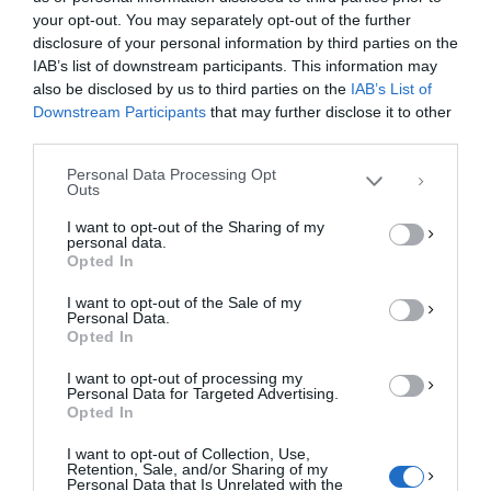
your opt-out. You may separately opt-out of the further
Διαχείριση Συγκατάθεσης
disclosure of your personal information by third parties on the
Για να παρέχουμε την καλύτερη εμπειρία, χρησιμοποιούμε τεχνολογίες όπως
IAB’s list of downstream participants. This information may
cookies για την αποθήκευση ή/και την πρόσβαση σε πληροφορίες συσκευών.
Η συγκατάθεση για τις εν λόγω τεχνολογίες θα μας επιτρέψει να
also be disclosed by us to third parties on the
IAB’s List of
επεξεργαστούμε δεδομένα προσωπικού χαρακτήρα, όπως συμπεριφορά
Downstream Participants
that may further disclose it to other
περιήγησης ή μοναδικά αναγνωριστικά σε αυτόν τον ιστότοπο. Η μη
third parties.
συγκατάθεση ή η ανάκληση της συγκατάθεσης, μπορεί να επηρεάσει
αρνητικά ορισμένες λειτουργίες και δυνατότητες.
Personal Data Processing Opt
Outs
ΑΠΟΔΟΧΉ
I want to opt-out of the Sharing of my
personal data.
ΔΕΝ ΑΠΟΔΈΧΟΜΑΙ
Opted In
I want to opt-out of the Sale of my
ΠΡΟΒΟΛΉ ΠΡΟΤΙΜΉΣΕΩΝ
Personal Data.
Opted In
Πολιτική Cookies
Πολιτική Απορρήτου
Επικοινωνία
I want to opt-out of processing my
Personal Data for Targeted Advertising.
Opted In
I want to opt-out of Collection, Use,
Retention, Sale, and/or Sharing of my
Personal Data that Is Unrelated with the