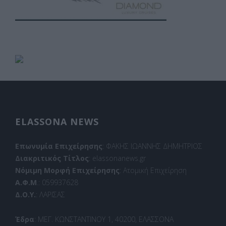
ELASSONA NEWS
Επωνυμία Επιχείρησης
: ΦΑΚΗΣ ΙΩΑΝΝΗΣ ΔΗΜΗΤΡΙΟΣ
Διακριτικός Τίτλος
: elassonanews.gr
Νόμιμη Μορφή Επιχείρησης
: Ατομική Επιχείρηση
Α.Φ.Μ
.: 059937628
Δ.Ο.Υ.
: ΛΑΡΙΣΑΣ
Έδρα
: ΜΕΓ. ΚΩΝΣΤΑΝΤΙΝΟΥ 1, 40200, ΕΛΑΣΣΟΝΑ