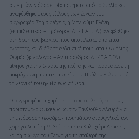
ομιλητών, διάβασε τρία ποιήματα από το βιβλίο και
αναφέρθηκε στους τίτλους των έργων του
συγγραφέα. Στη συνέχεια, η Μπλιούμη Ελένη
(εκπαιδευτικός – Πρόεδρος ΔΙ.Κ.Ε.Α.Ε.ΕΛ.) αναφέρθηκε
στη δομή του βιβλίου, που αποτελείται από επτά
ενότητες, και διάβασε ενδεικτικά ποιήματα. Ο Λιόλιος
Θωμάς (φιλόλογος – Αντιπρόεδρος ΔΙ.Κ.Ε.Α.Ε.ΕΛ.)
μίλησε για την έννοια της ποίησης και παρουσίασε τη
μακρόχρονη ποιητική πορεία του Παύλου Λάλου, από
τη νεανική του ηλικία έως σήμερα.
Ο συγγραφέας ευχαρίστησε τους ομιλητές και τους
παρισταμένους, καθώς και την Ξανθούλα Αλευρά για
τη μετάφραση τεσσάρων ποιημάτων στα Αγγλικά, τον
χορηγό Λευτέρη Μ. Σαΐτη από το Καλοχώρι Λάρισας
και τη σύζυγό του Ελένη για τη σταθερή της