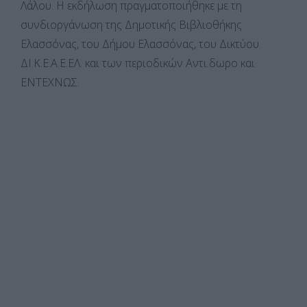
Λάλου. Η εκδήλωση πραγματοποιήθηκε με τη
συνδιοργάνωση της Δημοτικής Βιβλιοθήκης
Ελασσόνας, του Δήμου Ελασσόνας, του Δικτύου
ΔΙ.Κ.Ε.Α.Ε.ΕΛ. και των περιοδικών Αντι.δωρο και
ΕΝΤΕΧΝΩΣ.