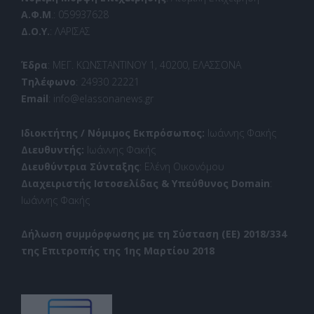
Α.Φ.Μ
.: 059937628
Δ.Ο.Υ.
: ΛΑΡΙΣΑΣ
Έδρα
: ΜΕΓ. ΚΩΝΣΤΑΝΤΙΝΟΥ 1, 40200, ΕΛΑΣΣΟΝΑ
Τηλέφωνο
: 24930 22221
Email
: info@elassonanews.gr
Ιδιοκτήτης / Νόμιμος Εκπρόσωπος:
Ιωάννης Φακής
Διευθυντής:
Ιωάννης Φακής
Διευθύντρια Σύνταξης
: Ελένη Οικονόμου
Διαχειριστής Ιστοσελίδας & Υπεύθυνος Domain
:
Ιωάννης Φακής
Δήλωση συμμόρφωσης με τη Σύσταση (ΕΕ) 2018/334
της Επιτροπής της 1ης Μαρτίου 2018