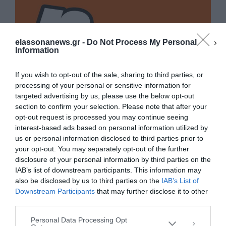
elassonanews.gr -
Do Not Process My Personal
Information
If you wish to opt-out of the sale, sharing to third parties, or
processing of your personal or sensitive information for
targeted advertising by us, please use the below opt-out
section to confirm your selection. Please note that after your
opt-out request is processed you may continue seeing
interest-based ads based on personal information utilized by
us or personal information disclosed to third parties prior to
your opt-out. You may separately opt-out of the further
Διαχείριση Συγκατάθεσης
disclosure of your personal information by third parties on the
Για να παρέχουμε την καλύτερη εμπειρία, χρησιμοποιούμε τεχνολογίες όπως
IAB’s list of downstream participants. This information may
cookies για την αποθήκευση ή/και την πρόσβαση σε πληροφορίες συσκευών.
Η συγκατάθεση για τις εν λόγω τεχνολογίες θα μας επιτρέψει να
also be disclosed by us to third parties on the
IAB’s List of
επεξεργαστούμε δεδομένα προσωπικού χαρακτήρα, όπως συμπεριφορά
Downstream Participants
that may further disclose it to other
περιήγησης ή μοναδικά αναγνωριστικά σε αυτόν τον ιστότοπο. Η μη
third parties.
συγκατάθεση ή η ανάκληση της συγκατάθεσης, μπορεί να επηρεάσει
αρνητικά ορισμένες λειτουργίες και δυνατότητες.
Personal Data Processing Opt