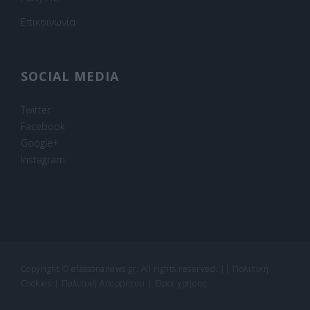
Επικοινωνία
SOCIAL MEDIA
Twitter
Facebook
Google+
Instagram
Copyright © elassonanews.gr. All rights reserved.
||
Πολιτική
Cookies
|
Πολιτική Απορρήτου
|
Όροι χρήσης