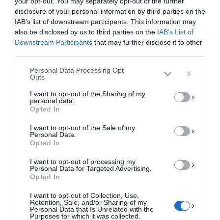
your opt-out. You may separately opt-out of the further
Διαχείριση Συγκατάθεσης
disclosure of your personal information by third parties on the
Για να παρέχουμε την καλύτερη εμπειρία, χρησιμοποιούμε τεχνολογίες όπως
IAB’s list of downstream participants. This information may
cookies για την αποθήκευση ή/και την πρόσβαση σε πληροφορίες συσκευών.
Η συγκατάθεση για τις εν λόγω τεχνολογίες θα μας επιτρέψει να
also be disclosed by us to third parties on the
IAB’s List of
επεξεργαστούμε δεδομένα προσωπικού χαρακτήρα, όπως συμπεριφορά
Downstream Participants
that may further disclose it to other
περιήγησης ή μοναδικά αναγνωριστικά σε αυτόν τον ιστότοπο. Η μη
third parties.
συγκατάθεση ή η ανάκληση της συγκατάθεσης, μπορεί να επηρεάσει
αρνητικά ορισμένες λειτουργίες και δυνατότητες.
Personal Data Processing Opt
Outs
ΑΠΟΔΟΧΉ
I want to opt-out of the Sharing of my
personal data.
ΔΕΝ ΑΠΟΔΈΧΟΜΑΙ
Opted In
I want to opt-out of the Sale of my
ΠΡΟΒΟΛΉ ΠΡΟΤΙΜΉΣΕΩΝ
Personal Data.
Opted In
Πολιτική Cookies
Πολιτική Απορρήτου
Επικοινωνία
I want to opt-out of processing my
Personal Data for Targeted Advertising.
Opted In
I want to opt-out of Collection, Use,
Retention, Sale, and/or Sharing of my
Personal Data that Is Unrelated with the
Purposes for which it was collected.