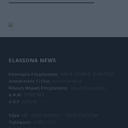
ELASSONA NEWS
Επωνυμία Επιχείρησης
: ΦΑΚΗΣ ΙΩΑΝΝΗΣ ΔΗΜΗΤΡΙΟΣ
Διακριτικός Τίτλος
: elassonanews.gr
Νόμιμη Μορφή Επιχείρησης
: Ατομική Επιχείρηση
Α.Φ.Μ
.: 059937628
Δ.Ο.Υ.
: ΛΑΡΙΣΑΣ
Έδρα
: ΜΕΓ. ΚΩΝΣΤΑΝΤΙΝΟΥ 1, 40200, ΕΛΑΣΣΟΝΑ
Τηλέφωνο
: 24930 22221