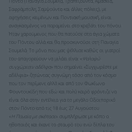
Πόντο (Παναγία Σουμελά, Τραπεζούντα, Αμάσεια,
Σαφράμπολη, Σαμψούντα και άλλες πόλεις), με
αφηγήσεις κειμένων και Ποντιακή μουσική, είναι
αναγκασμένος να παραμείνει στο κρεβάτι του πόνου.
Ήταν χαρούμενος που θα πατούσε στα άγια χώματα
του Πόντου αλλά και θα προσκυνούσε στη Παναγία
Σουμελά. Το μόνο που μας ψέλλισε καθώς οι γιατροί
του απαγορεύουν να μιλάει είναι «
Ψαλαφώ
συγχώρεσιν αδέλφα
» που σημαίνει «Συγχωρέστε με
αδέλφια» ζητώντας συγνώμη τόσο από τον κόσμο
που τον περίμενε αλλά και από τον Φωκίωνα
Φουντουκίδη που εδώ και πολύ καιρό φρόντιζε να
είναι όλα στην εντέλεια για το μεγάλο Οδοιπορικό
στον Πόντο από τις 18 έως 27 Αυγούστου.
«
Η Παναϊα με σκέπασε
» συμπλήρωσε με κόπο ο
ηθοποιός και έκανε το σταυρό του ενώ δίπλα του