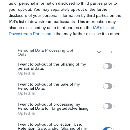
us or personal information disclosed to third parties prior to
your opt-out. You may separately opt-out of the further
Διαχείριση Συγκατάθεσης
disclosure of your personal information by third parties on the
Για να παρέχουμε την καλύτερη εμπειρία, χρησιμοποιούμε τεχνολογίες όπως
IAB’s list of downstream participants. This information may
cookies για την αποθήκευση ή/και την πρόσβαση σε πληροφορίες συσκευών.
Η συγκατάθεση για τις εν λόγω τεχνολογίες θα μας επιτρέψει να
also be disclosed by us to third parties on the
IAB’s List of
επεξεργαστούμε δεδομένα προσωπικού χαρακτήρα, όπως συμπεριφορά
Downstream Participants
that may further disclose it to other
περιήγησης ή μοναδικά αναγνωριστικά σε αυτόν τον ιστότοπο. Η μη
third parties.
συγκατάθεση ή η ανάκληση της συγκατάθεσης, μπορεί να επηρεάσει
αρνητικά ορισμένες λειτουργίες και δυνατότητες.
Personal Data Processing Opt
Outs
ΑΠΟΔΟΧΉ
I want to opt-out of the Sharing of my
personal data.
ΔΕΝ ΑΠΟΔΈΧΟΜΑΙ
Opted In
I want to opt-out of the Sale of my
ΠΡΟΒΟΛΉ ΠΡΟΤΙΜΉΣΕΩΝ
Personal Data.
Opted In
Πολιτική Cookies
Πολιτική Απορρήτου
Επικοινωνία
I want to opt-out of processing my
Personal Data for Targeted Advertising.
Opted In
I want to opt-out of Collection, Use,
Retention, Sale, and/or Sharing of my