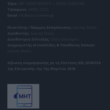
Έδρα
: ΜΕΓ. ΚΩΝΣΤΑΝΤΙΝΟΥ 1, 40200, ΕΛΑΣΣΟΝΑ
Τηλέφωνο
: 24930 22221
Email
: info@elassonanews.gr
Ιδιοκτήτης / Νόμιμος Εκπρόσωπος:
Ιωάννης Φακής
Διευθυντής:
Ιωάννης Φακής
Διευθύντρια Σύνταξης
: Ελένη Οικονόμου
Διαχειριστής Ιστοσελίδας & Υπεύθυνος Domain
:
Ιωάννης Φακής
Δήλωση συμμόρφωσης με τη Σύσταση (ΕΕ) 2018/334
της Επιτροπής της 1ης Μαρτίου 2018