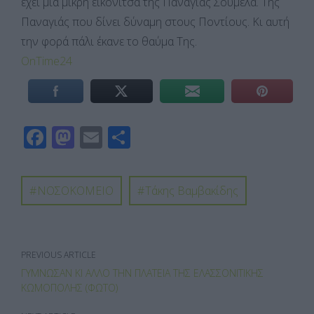
έχει μια μικρή εικονίτσα της Παναγίας Σουμελά. Της
Παναγιάς που δίνει δύναμη στους Ποντίους. Κι αυτή
την φορά πάλι έκανε το θαύμα Της.
OnTime24
F
M
E
Μ
ac
as
m
οι
e
to
ail
ρ
ΝΟΣΟΚΟΜΕΙΟ
Τάκης Βαμβακίδης
b
d
α
o
o
σ
o
n
τε
PREVIOUS ARTICLE
k
ίτ
ΓΎΜΝΩΣΑΝ ΚΙ ΆΛΛΟ ΤΗΝ ΠΛΑΤΕΊΑ ΤΗΣ ΕΛΑΣΣΟΝΊΤΙΚΗΣ
ε
ΚΩΜΌΠΟΛΗΣ (ΦΩΤΟ)