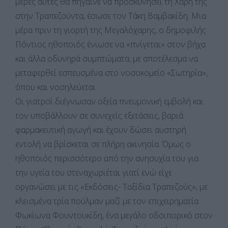
μέρες αυτές θα πήγαινε να προσκυνήσει τη Χάρη της
στην Τραπεζούντα, έσωσε τον Τάκη Βαμβακίδη. Μια
μέρα πριν τη γιορτή της Μεγαλόχαρης, ο δημοφιλής
Πόντιος ηθοποιός ένιωσε να «πνίγεται» στον βήχα
και άλλα οδυνηρά συμπτώματα, με αποτέλεσμα να
μεταφερθεί εσπευσμένα στο νοσοκομείο «Σωτηρία»,
όπου και νοσηλεύεται.
Οι γιατροί διέγνωσαν οξεία πνευμονική εμβολή και
τον υποβάλλουν σε συνεχείς εξετάσεις, βαριά
φαρμακευτική αγωγή και έχουν δώσει αυστηρή
εντολή να βρίσκεται σε πλήρη ακινησία. Όμως ο
ηθοποιός περισσότερο από την ανησυχία του για
την υγεία του στεναχωριέται γιατί ενώ είχε
οργανώσει με τις «Εκδόσεις- Ταξίδια Τραπεζούς», με
κλεισμένα τρία πούλμαν μαζί με τον επιχειρηματία
Φωκίωνα Φουντουκίδη, ένα μεγάλο οδοιπορικό στον