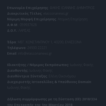
Επωνυμία Επιχείρησης
: ΦΑΚΗΣ ΙΩΑΝΝΗΣ ΔΗΜΗΤΡΙΟΣ
Διακριτικός Τίτλος
: elassonanews.gr
Νόμιμη Μορφή Επιχείρησης
: Ατομική Επιχείρηση
Α.Φ.Μ
.: 059937628
Δ.Ο.Υ.
: ΛΑΡΙΣΑΣ
Έδρα
: ΜΕΓ. ΚΩΝΣΤΑΝΤΙΝΟΥ 1, 40200, ΕΛΑΣΣΟΝΑ
Τηλέφωνο
: 24930 22221
Email
: info@elassonanews.gr
Ιδιοκτήτης / Νόμιμος Εκπρόσωπος:
Ιωάννης Φακής
Διευθυντής:
Ιωάννης Φακής
Διευθύντρια Σύνταξης
: Ελένη Οικονόμου
Διαχειριστής Ιστοσελίδας & Υπεύθυνος Domain
:
Ιωάννης Φακής
Δήλωση συμμόρφωσης με τη Σύσταση (ΕΕ) 2018/334
της Επιτροπής της 1ης Μαρτίου 2018