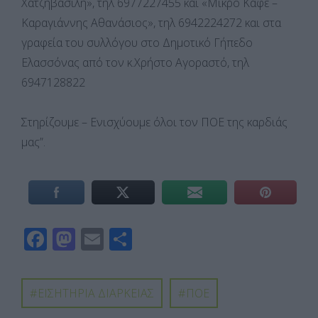
Χατζηβασίλη», τηλ 6977227455 και «Μικρό Καφέ –
Καραγιάννης Αθανάσιος», τηλ 6942224272 και στα
γραφεία του συλλόγου στο Δημοτικό Γήπεδο
Ελασσόνας από τον κ.Χρήστο Αγοραστό, τηλ
6947128822
Στηρίζουμε – Ενισχύουμε όλοι τον ΠΟΕ της καρδιάς
μας”.
F
M
E
Μ
ac
as
m
οι
e
to
ail
ρ
ΕΙΣΗΤΗΡΙΑ ΔΙΑΡΚΕΙΑΣ
ΠΟΕ
b
d
α