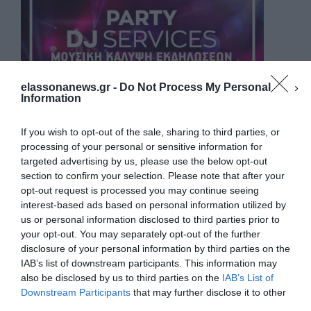
elassonanews.gr -
Do Not Process My Personal
Information
If you wish to opt-out of the sale, sharing to third parties, or
processing of your personal or sensitive information for
targeted advertising by us, please use the below opt-out
section to confirm your selection. Please note that after your
opt-out request is processed you may continue seeing
interest-based ads based on personal information utilized by
us or personal information disclosed to third parties prior to
your opt-out. You may separately opt-out of the further
Διαχείριση Συγκατάθεσης
disclosure of your personal information by third parties on the
Για να παρέχουμε την καλύτερη εμπειρία, χρησιμοποιούμε τεχνολογίες όπως
IAB’s list of downstream participants. This information may
cookies για την αποθήκευση ή/και την πρόσβαση σε πληροφορίες συσκευών.
Η συγκατάθεση για τις εν λόγω τεχνολογίες θα μας επιτρέψει να
also be disclosed by us to third parties on the
IAB’s List of
επεξεργαστούμε δεδομένα προσωπικού χαρακτήρα, όπως συμπεριφορά
Downstream Participants
that may further disclose it to other
περιήγησης ή μοναδικά αναγνωριστικά σε αυτόν τον ιστότοπο. Η μη
third parties.