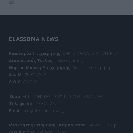
ELASSONA NEWS
Επωνυμία Επιχείρησης
: ΦΑΚΗΣ ΙΩΑΝΝΗΣ ΔΗΜΗΤΡΙΟΣ
Διακριτικός Τίτλος
: elassonanews.gr
Νόμιμη Μορφή Επιχείρησης
: Ατομική Επιχείρηση
Α.Φ.Μ
.: 059937628
Δ.Ο.Υ.
: ΛΑΡΙΣΑΣ
Έδρα
: ΜΕΓ. ΚΩΝΣΤΑΝΤΙΝΟΥ 1, 40200, ΕΛΑΣΣΟΝΑ
Τηλέφωνο
: 24930 22221
Email
: info@elassonanews.gr
Ιδιοκτήτης / Νόμιμος Εκπρόσωπος:
Ιωάννης Φακής
Διευθυντής:
Ιωάννης Φακής