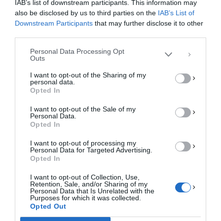
IAB’s list of downstream participants. This information may
cookies για την αποθήκευση ή/και την πρόσβαση σε πληροφορίες συσκευών.
Η συγκατάθεση για τις εν λόγω τεχνολογίες θα μας επιτρέψει να
also be disclosed by us to third parties on the
IAB’s List of
επεξεργαστούμε δεδομένα προσωπικού χαρακτήρα, όπως συμπεριφορά
Downstream Participants
that may further disclose it to other
περιήγησης ή μοναδικά αναγνωριστικά σε αυτόν τον ιστότοπο. Η μη
third parties.
συγκατάθεση ή η ανάκληση της συγκατάθεσης, μπορεί να επηρεάσει
αρνητικά ορισμένες λειτουργίες και δυνατότητες.
Personal Data Processing Opt
Outs
ΑΠΟΔΟΧΉ
I want to opt-out of the Sharing of my
personal data.
ΔΕΝ ΑΠΟΔΈΧΟΜΑΙ
Opted In
I want to opt-out of the Sale of my
ΠΡΟΒΟΛΉ ΠΡΟΤΙΜΉΣΕΩΝ
Personal Data.
Opted In
Πολιτική Cookies
Πολιτική Απορρήτου
Επικοινωνία
I want to opt-out of processing my
Personal Data for Targeted Advertising.
Opted In
I want to opt-out of Collection, Use,
Retention, Sale, and/or Sharing of my
Personal Data that Is Unrelated with the
Purposes for which it was collected.
Opted Out