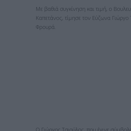
Με βαθιά συγκίνηση και τιμή, ο Βουλε
Καπετάνος, τίμησε τον Εύζωνα Γιώργο
Φρουρά.
Ο Γιώργος Τσιούλος, που έγινε σύμβο