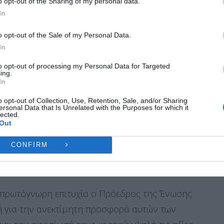
o opt-out of the Sharing of my personal data.
 βρέφους, παραδίδοντας σε όλους μας
ες λειτουργίες και δυνατότητες.
In
Ή
ΔΕΝ ΑΠΟΔΈΧΟΜΑΙ
ΠΡΟΒΟΛΉ ΠΡΟΤΙΜΉ
o opt-out of the Sale of my Personal Data.
In
ν ανθρώπων μας γεμίζουν εθνική υπερηφάνεια και
Πολιτική Cookies
Πολιτική Απορρήτου
Επικοινωνία
to opt-out of processing my Personal Data for Targeted
είναι πάνω από όλα πράξη.
ing.
In
ίον και βράβευσα μαζί με τον συνάδελφο μου
o opt-out of Collection, Use, Retention, Sale, and/or Sharing
ersonal Data that Is Unrelated with the Purposes for which it
θλητές του Λιμενικού Σώματος και οι ήρωες
lected.
Out
δεικνύουν καθημερινά ότι η Ελλάδα είναι ισχυρή
ς σαν αυτούς, που τιμούν το Λιμενικό Σώμα και
CONFIRM
 πρωτόγνωρη επιτυχία ο Πρόεδρος της Ένωσης
μή για την ανεκτίμητη προσφορά αυτών των