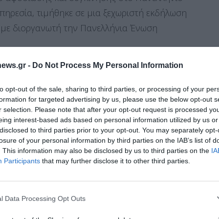
υπηρεσία, τιμήθηκε σε μια ξεχωριστή εκδήλωση
 με διοργανωτή την Πανελλήνια Ένωση
ews.gr -
Do Not Process My Personal Information
ς, αξίζει θερμά συγχαρητήρια για την
δήλωσης, όπου συμμετείχαν πολιτικοί, αθλητές,
to opt-out of the sale, sharing to third parties, or processing of your per
formation for targeted advertising by us, please use the below opt-out s
r selection. Please note that after your opt-out request is processed y
eing interest-based ads based on personal information utilized by us or
disclosed to third parties prior to your opt-out. You may separately opt-
ιρία να αναγνωριστεί η συμβολή και η
losure of your personal information by third parties on the IAB’s list of
ικών και Παγκόσμιων Πρωταθλητών, που
. This information may also be disclosed by us to third parties on the
IA
Διαχείριση Συγκατάθεσης
Participants
that may further disclose it to other third parties.
ζοντας την αθλητική διάκριση με την αφοσίωση
 την καλύτερη εμπειρία, χρησιμοποιούμε τεχνολογίες όπως cookies για
ή/και την πρόσβαση σε πληροφορίες συσκευών. Η συγκατάθεση για τις
ίες θα μας επιτρέψει να επεξεργαστούμε δεδομένα προσωπικού
l Data Processing Opt Outs
 συμπεριφορά περιήγησης ή μοναδικά αναγνωριστικά σε αυτόν τον
ενικοί μας, που με αυτοθυσία και
συγκατάθεση ή η ανάκληση της συγκατάθεσης, μπορεί να επηρεάσει