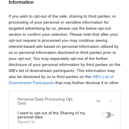
Information
πολύμηνη φυλάκιση. Αλλά, ποιο το όφελος να
σκαρφιστεί ένα τέτοιο μύθευμα; Έμελλε να αποδειχτεί
If you wish to opt-out of the sale, sharing to third parties, or
processing of your personal or sensitive information for
από τις αδιάκοπες έρευνες των Αρχών…
targeted advertising by us, please use the below opt-out
section to confirm your selection. Please note that after your
Η είδηση δημοσιεύθηκε στην εφημερίδα
opt-out request is processed you may continue seeing
interest-based ads based on personal information utilized by
“ΑΚΡΟΠΟΛΙΣ”, στις 10/10/1937…
us or personal information disclosed to third parties prior to
your opt-out. You may separately opt-out of the further
Διαχείριση Συγκατάθεσης
disclosure of your personal information by third parties on the
Για να παρέχουμε την καλύτερη εμπειρία, χρησιμοποιούμε τεχνολογίες όπως
IAB’s list of downstream participants. This information may
cookies για την αποθήκευση ή/και την πρόσβαση σε πληροφορίες συσκευών.
Η συγκατάθεση για τις εν λόγω τεχνολογίες θα μας επιτρέψει να
also be disclosed by us to third parties on the
IAB’s List of
επεξεργαστούμε δεδομένα προσωπικού χαρακτήρα, όπως συμπεριφορά
Downstream Participants
that may further disclose it to other
περιήγησης ή μοναδικά αναγνωριστικά σε αυτόν τον ιστότοπο. Η μη
third parties.
συγκατάθεση ή η ανάκληση της συγκατάθεσης, μπορεί να επηρεάσει
αρνητικά ορισμένες λειτουργίες και δυνατότητες.
Personal Data Processing Opt
Outs
ΑΠΟΔΟΧΉ
I want to opt-out of the Sharing of my
personal data.
ΔΕΝ ΑΠΟΔΈΧΟΜΑΙ
Opted In