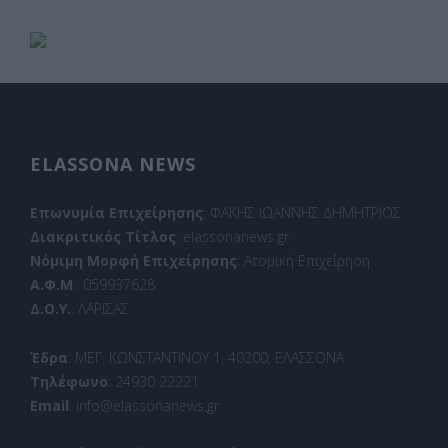
ELASSONA NEWS
Επωνυμία Επιχείρησης
: ΦΑΚΗΣ ΙΩΑΝΝΗΣ ΔΗΜΗΤΡΙΟΣ
Διακριτικός Τίτλος
: elassonanews.gr
Νόμιμη Μορφή Επιχείρησης
: Ατομική Επιχείρηση
Α.Φ.Μ
.: 059937628
Δ.Ο.Υ.
: ΛΑΡΙΣΑΣ
Έδρα
: ΜΕΓ. ΚΩΝΣΤΑΝΤΙΝΟΥ 1, 40200, ΕΛΑΣΣΟΝΑ
Τηλέφωνο
: 24930 22221
Email
: info@elassonanews.gr