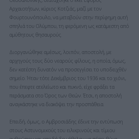
Αρχαιοτήτων, κύριος Κοτζιάς, μαζί με τον
Φουρτουνόπουλο, να μεταβούν στην περίφημη αυτή
σπηλιά του Ολύμπου, τη φερόμενη ως κατάμεστη από
αμύθητους θησαυρούς.
Διοργανώθηκε αμέσως, λοιπόν, αποστολή, με
αρχηγούς τους δύο νεαρούς φίλους, η οποία, όμως,
δεν κατέστη δυνατόν να προσεγγίσει το υποδειχθέν
σημείο. Ήταν τότε Δεκέμβριος του 1936 και το χιόνι,
που έπεφτε ατελείωτο και πυκνό, είχε φράξει τα
περάσματα στο Όρος των Θεών. Έτσι, η αποστολή
αναγκάστηκε να διακόψει την προσπάθεια.
Επειδή, όμως, ο Αμβροσιάδης έδινε την εντύπωση
στους Αστυνομικούς του ειλικρινούς και τίμιου
ανθρώπου και επειδή δεν ήθελαν να πέσει θύμα