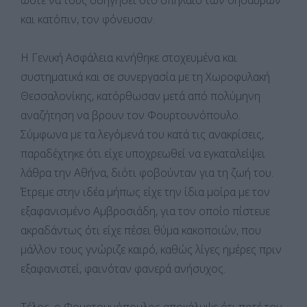
και κατόπιν, τον φόνευσαν.
Η Γενική Ασφάλεια κινήθηκε στοχευμένα και
συστηματικά και σε συνεργασία με τη Χωροφυλακή
Θεσσαλονίκης, κατόρθωσαν μετά από πολύμηνη
αναζήτηση να βρουν τον Φουρτουνόπουλο.
Σύμφωνα με τα λεγόμενά του κατά τις ανακρίσεις,
παραδέχτηκε ότι είχε υποχρεωθεί να εγκαταλείψει
λάθρα την Αθήνα, διότι φοβούνταν για τη ζωή του.
Έτρεμε στην ιδέα μήπως είχε την ίδια μοίρα με τον
εξαφανισμένο Αμβροσιάδη, για τον οποίο πίστευε
ακραδάντως ότι είχε πέσει θύμα κακοποιών, που
μάλλον τους γνώριζε καιρό, καθώς λίγες ημέρες πριν
εξαφανιστεί, φαινόταν φανερά ανήσυχος.
Τέλος, ο Φουρτουνόπουλος αποκάλυψε ότι ποτέ του