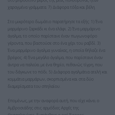
χαραγμένα γράμματα. 7) Διάφορα τόξα και βέλη.
Στο μικρότερο δωμάτιο παρατήρησε τα εξής: 1) Ένα
μαρμάρινο ζαρκάδι κι ένα ελάφι. 2) Ένα μαρμάρινο
άγαλμα, το οποίο παρίστανε έναν πωγωνοφόρο
γέροντα, που βαστούσε στο ένα χέρι του ραβδί. 3)
Ένα μαρμάρινο άγαλμα γυναίκας, η οποία θήλαζε ένα
βρέφος. 4) Ένα μεγάλο άγαλμα, που παρίστανε έναν
άντρα να παλεύει με ένα θηρίο, πιθανώς τίγρη, που
του δάγκωνε το πόδι. 5) Διάφορα αγαλμάτια ατελή και
κομμάτια μαρμάρων, σκορπισμένα και στα δύο
διαμερίσματα του σπηλαίου.
Επομένως, με την αναφορά αυτή, που είχε κάνει ο
Αμβροσιάδης στις αρμόδιες Αρχές της
Θεσσαλονίκης, διατάχθηκε ο εκεί Έφορος