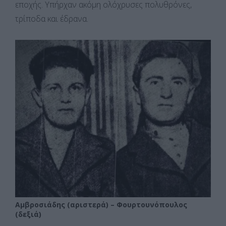
εποχής. Υπήρχαν ακόμη ολόχρυσες πολυθρόνες,
τρίποδα και έδρανα.
Αμβροσιάδης (αριστερά) – Φουρτουνόπουλος
(δεξιά)