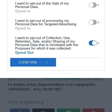
I want to opt-out of the Sale of my
ΠΡΟΒΟΛΉ ΠΡΟΤΙΜΉΣΕΩΝ
Personal Data.
Opted In
Πολιτική Cookies
Πολιτική Απορρήτου
Επικοινωνία
I want to opt-out of processing my
Personal Data for Targeted Advertising.
Opted In
I want to opt-out of Collection, Use,
Retention, Sale, and/or Sharing of my
Personal Data that Is Unrelated with the
Purposes for which it was collected.
Opted Out
CONFIRM
Το άρθρο, όπως δημοσιεύθηκε στην εφημερίδα
“ΑΚΡΟΠΟΛΙΣ”, στις 10/10/1937
Πηγή: stragepress.gr