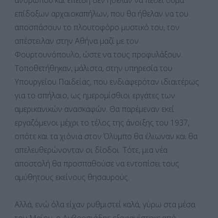
επίδοξων αρχαιοκαπήλων, που θα ήθελαν να του
αποσπάσουν το πλουτοφόρο μυστικό του, τον
απέστειλαν στην Αθήνα μαζί με τον
Φουρτουνόπουλο, ώστε να τους προφυλάξουν.
Τοποθετήθηκαν, μάλιστα, στην υπηρεσία του
Υπουργείου Παιδείας, που ενδιαφερόταν ιδιαιτέρως
για το σπήλαιο, ως ημερομίσθιοι εργάτες των
αμερικανικών ανασκαφών. Θα παρέμεναν εκεί
εργαζόμενοι μέχρι το τέλος της άνοιξης του 1937,
οπότε και τα χιόνια στον Όλυμπο θα έλιωναν και θα
απελευθερώνονταν οι δίοδοι. Τότε, μια νέα
αποστολή θα προσπαθούσε να εντοπίσει τους
αμύθητους εκείνους θησαυρούς.
Αλλά, ενώ όλα είχαν ρυθμιστεί καλά, γύρω στα μέσα
του Μαΐου, ο Αμβροσιάδης εξαφανίστηκε από