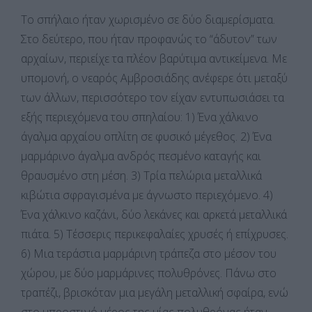
Το σπήλαιο ήταν χωρισμένο σε δύο διαμερίσματα.
Στο δεύτερο, που ήταν προφανώς το “άδυτον” των
αρχαίων, περιείχε τα πλέον βαρύτιμα αντικείμενα. Με
υπομονή, ο νεαρός Αμβροσιάδης ανέφερε ότι μεταξύ
των άλλων, περισσότερο τον είχαν εντυπωσιάσει τα
εξής περιεχόμενα του σπηλαίου: 1) Ένα χάλκινο
άγαλμα αρχαίου οπλίτη σε φυσικό μέγεθος. 2) Ένα
μαρμάρινο άγαλμα ανδρός πεσμένο καταγής και
θραυσμένο στη μέση. 3) Τρία πελώρια μεταλλικά
κιβώτια σφραγισμένα με άγνωστο περιεχόμενο. 4)
Ένα χάλκινο καζάνι, δύο λεκάνες και αρκετά μεταλλικά
πιάτα. 5) Τέσσερις περικεφαλαίες χρυσές ή επίχρυσες.
6) Μια τεράστια μαρμάρινη τράπεζα στο μέσον του
χώρου, με δύο μαρμάρινες πολυθρόνες. Πάνω στο
τραπέζι, βρισκόταν μια μεγάλη μεταλλική σφαίρα, ενώ
στο μπροστινό μέρος της μίας πολυθρόνας ήταν