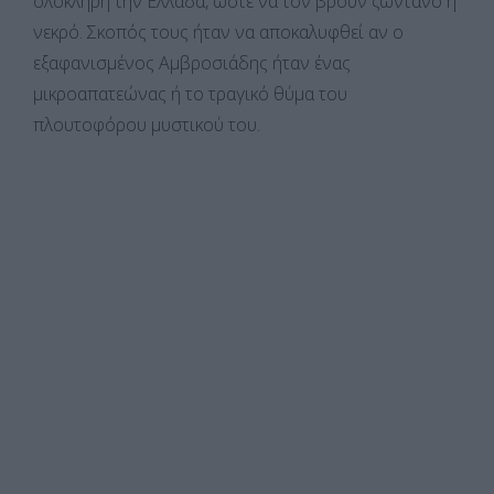
ολόκληρη την Ελλάδα, ώστε να τον βρουν ζωντανό ή
νεκρό. Σκοπός τους ήταν να αποκαλυφθεί αν ο
εξαφανισμένος Αμβροσιάδης ήταν ένας
μικροαπατεώνας ή το τραγικό θύμα του
πλουτοφόρου μυστικού του.