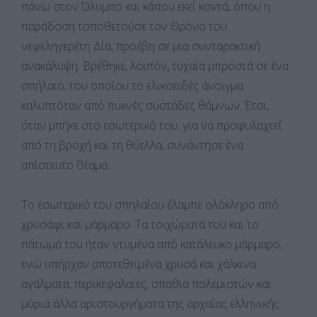
πάνω στον Όλυμπο και κάπου εκεί κοντά, όπου η
παράδοση τοποθετούσε τον Θρόνο του
νεφεληγερέτη Δία, προέβη σε μια συνταρακτική
ανακάλυψη. Βρέθηκε, λοιπόν, τυχαία μπροστά σε ένα
σπήλαιο, του οποίου το ελικοειδές άνοιγμα
καλυπτόταν από πυκνές συστάδες θάμνων. Έτσι,
όταν μπήκε στο εσωτερικό του, για να προφυλαχτεί
από τη βροχή και τη θύελλα, συνάντησε ένα
απίστευτο θέαμα.
Το εσωτερικό του σπηλαίου έλαμπε ολόκληρο από
χρυσάφι και μάρμαρο. Τα τοιχώματά του και το
πάτωμά του ήταν ντυμένα από κατάλευκο μάρμαρο,
ενώ υπήρχαν αποτεθειμένα χρυσά και χάλκινα
αγάλματα, περικεφαλαίες, σπαθιά πολεμιστών και
μύρια άλλα αριστουργήματα της αρχαίας ελληνικής