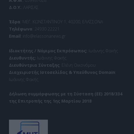
Α.Φ.Μ
.: 059937628
Δ.Ο.Υ.
: ΛΑΡΙΣΑΣ
Έδρα
: ΜΕΓ. ΚΩΝΣΤΑΝΤΙΝΟΥ 1, 40200, ΕΛΑΣΣΟΝΑ
Τηλέφωνο
: 24930 22221
Email
: info@elassonanews.gr
Ιδιοκτήτης / Νόμιμος Εκπρόσωπος:
Ιωάννης Φακής
Διευθυντής:
Ιωάννης Φακής
Διευθύντρια Σύνταξης
: Ελένη Οικονόμου
Διαχειριστής Ιστοσελίδας & Υπεύθυνος Domain
:
Ιωάννης Φακής
Δήλωση συμμόρφωσης με τη Σύσταση (ΕΕ) 2018/334
της Επιτροπής της 1ης Μαρτίου 2018