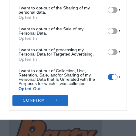
ΑΠΟΔΟΧΉ
I want to opt-out of the Sharing of my
personal data.
ΔΕΝ ΑΠΟΔΈΧΟΜΑΙ
Opted In
I want to opt-out of the Sale of my
ΠΡΟΒΟΛΉ ΠΡΟΤΙΜΉΣΕΩΝ
Personal Data.
Opted In
Πολιτική Cookies
Πολιτική Απορρήτου
Επικοινωνία
I want to opt-out of processing my
Personal Data for Targeted Advertising.
Opted In
I want to opt-out of Collection, Use,
Retention, Sale, and/or Sharing of my
Personal Data that Is Unrelated with the
Purposes for which it was collected.
Opted Out
CONFIRM