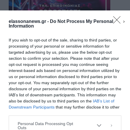
elassonanews.gr -
Do Not Process My Personal
Information
If you wish to opt-out of the sale, sharing to third parties, or
processing of your personal or sensitive information for
targeted advertising by us, please use the below opt-out
section to confirm your selection. Please note that after your
opt-out request is processed you may continue seeing
interest-based ads based on personal information utilized by
us or personal information disclosed to third parties prior to
your opt-out. You may separately opt-out of the further
Διαχείριση Συγκατάθεσης
disclosure of your personal information by third parties on the
Για να παρέχουμε την καλύτερη εμπειρία, χρησιμοποιούμε τεχνολογίες όπως
IAB’s list of downstream participants. This information may
cookies για την αποθήκευση ή/και την πρόσβαση σε πληροφορίες συσκευών.
Η συγκατάθεση για τις εν λόγω τεχνολογίες θα μας επιτρέψει να
also be disclosed by us to third parties on the
IAB’s List of
επεξεργαστούμε δεδομένα προσωπικού χαρακτήρα, όπως συμπεριφορά
Downstream Participants
that may further disclose it to other
περιήγησης ή μοναδικά αναγνωριστικά σε αυτόν τον ιστότοπο. Η μη
third parties.
συγκατάθεση ή η ανάκληση της συγκατάθεσης, μπορεί να επηρεάσει
αρνητικά ορισμένες λειτουργίες και δυνατότητες.
Personal Data Processing Opt
Outs