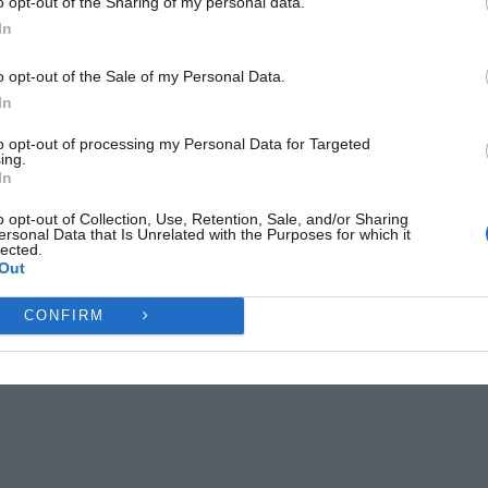
o opt-out of the Sharing of my personal data.
ες λειτουργίες και δυνατότητες.
In
Ή
ΔΕΝ ΑΠΟΔΈΧΟΜΑΙ
ΠΡΟΒΟΛΉ ΠΡΟΤΙΜΉ
o opt-out of the Sale of my Personal Data.
In
Πολιτική Cookies
Πολιτική Απορρήτου
Επικοινωνία
to opt-out of processing my Personal Data for Targeted
ing.
In
o opt-out of Collection, Use, Retention, Sale, and/or Sharing
ersonal Data that Is Unrelated with the Purposes for which it
lected.
Out
CONFIRM