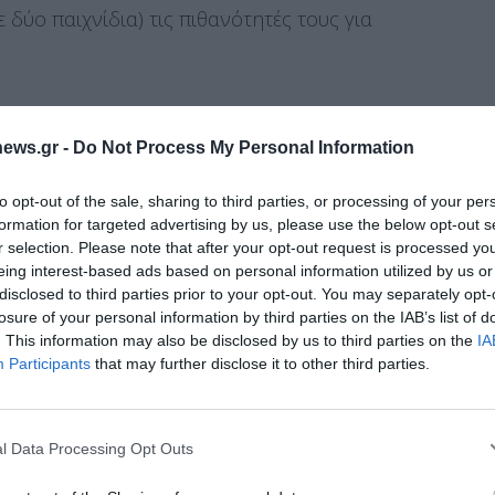
 δύο παιχνίδια) τις πιθανότητές τους για
ου Κυπέλλου θα πραγματοποιηθεί σήμερα
ews.gr -
Do Not Process My Personal Information
υ Δημήτρη Ιτούδη, δίνουν τον πρώτο αγώνα τους
 Ιορδανία, τον δεύτερο τη Δευτέρα (28/8, 15:40)
to opt-out of the sale, sharing to third parties, or processing of your per
ο κόντρα στη Νέα Ζηλανδία την Τετάρτη (30/8,
formation for targeted advertising by us, please use the below opt-out s
r selection. Please note that after your opt-out request is processed y
eing interest-based ads based on personal information utilized by us or
disclosed to third parties prior to your opt-out. You may separately opt-
losure of your personal information by third parties on the IAB’s list of
. This information may also be disclosed by us to third parties on the
IA
Διαχείριση Συγκατάθεσης
Participants
that may further disclose it to other third parties.
 την καλύτερη εμπειρία, χρησιμοποιούμε τεχνολογίες όπως cookies για
ή/και την πρόσβαση σε πληροφορίες συσκευών. Η συγκατάθεση για τις
ίες θα μας επιτρέψει να επεξεργαστούμε δεδομένα προσωπικού
l Data Processing Opt Outs
 συμπεριφορά περιήγησης ή μοναδικά αναγνωριστικά σε αυτόν τον
συγκατάθεση ή η ανάκληση της συγκατάθεσης, μπορεί να επηρεάσει