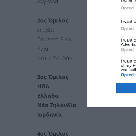
Ανγκόλα
I want t
αρνητικά ορισμέν
Opted 
2ος Όμιλος
ΑΠΟΔΟΧ
I want t
Opted 
Σερβία
Πουέρτο Ρίκο
I want 
Advertis
Κίνα
Opted 
Νότιο Σουδάν
I want t
of my P
was col
Opted 
3ος Όμιλος
ΗΠΑ
Ελλάδα
Νέα Ζηλανδία
Ιορδανία
4ος Όμιλος