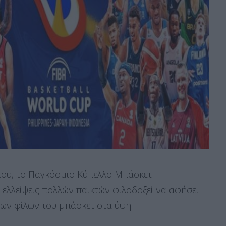
του, το Παγκόσμιο Κύπελλο Μπάσκετ
 ελλείψεις πολλών παικτών φιλοδοξεί να αφήσει
των φίλων του μπάσκετ στα ύψη.