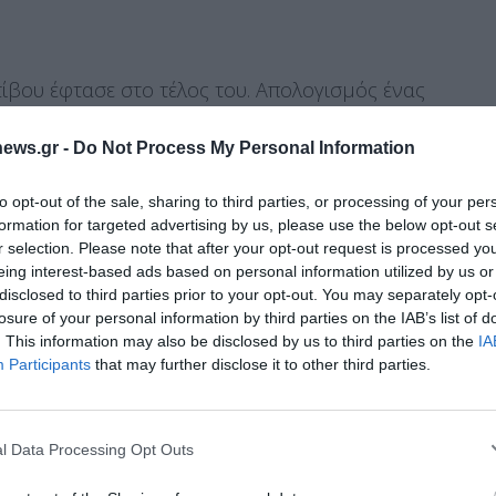
ίβου έφτασε στο τέλος του. Απολογισμός ένας
ου ισοβαθμήσαμε στην καλύτερη μας βολή και
ews.gr -
Do Not Process My Personal Information
α προσωπικό ρεκόρ στη σφαίρα! Χρυσός
στο
πανελλήνιο ρεκόρ! Ασημένιος
στο δίσκο και
to opt-out of the sale, sharing to third parties, or processing of your per
τώ όλους όσους συνέβαλαν σε αυτό καθώς και
formation for targeted advertising by us, please use the below opt-out s
r selection. Please note that after your opt-out request is processed y
ύ του χρόνου!”.
eing interest-based ads based on personal information utilized by us or
disclosed to third parties prior to your opt-out. You may separately opt-
losure of your personal information by third parties on the IAB’s list of
. This information may also be disclosed by us to third parties on the
IA
Διαχείριση Συγκατάθεσης
Participants
that may further disclose it to other third parties.
 την καλύτερη εμπειρία, χρησιμοποιούμε τεχνολογίες όπως cookies για
ή/και την πρόσβαση σε πληροφορίες συσκευών. Η συγκατάθεση για τις
ίες θα μας επιτρέψει να επεξεργαστούμε δεδομένα προσωπικού
l Data Processing Opt Outs
 συμπεριφορά περιήγησης ή μοναδικά αναγνωριστικά σε αυτόν τον
συγκατάθεση ή η ανάκληση της συγκατάθεσης, μπορεί να επηρεάσει