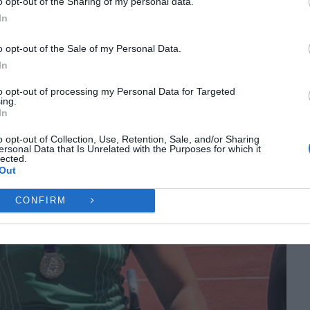
o opt-out of the Sharing of my personal data.
ες λειτουργίες και δυνατότητες.
In
Ή
ΔΕΝ ΑΠΟΔΈΧΟΜΑΙ
ΠΡΟΒΟΛΉ ΠΡΟΤΙΜΉ
o opt-out of the Sale of my Personal Data.
In
Πολιτική Cookies
Πολιτική Απορρήτου
Επικοινωνία
to opt-out of processing my Personal Data for Targeted
ing.
In
o opt-out of Collection, Use, Retention, Sale, and/or Sharing
ersonal Data that Is Unrelated with the Purposes for which it
lected.
Out
CONFIRM