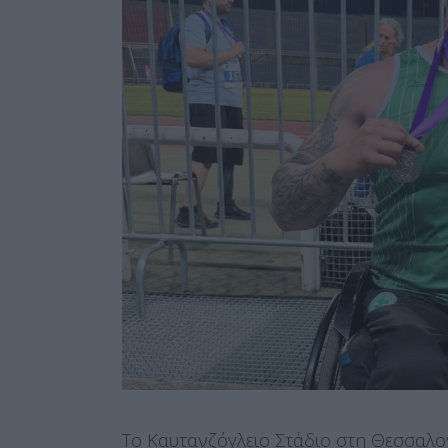
Το Καυτανζόγλειο Στάδιο στη Θεσσαλον