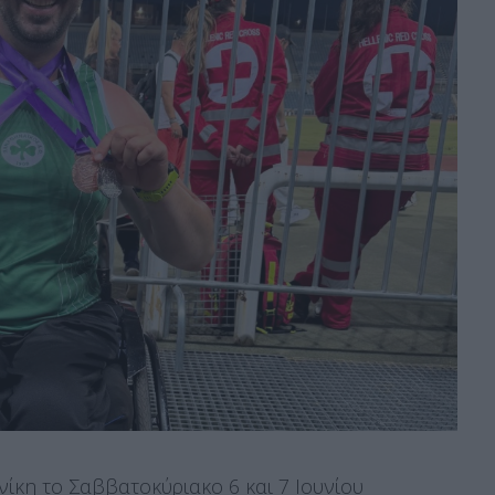
ίκη το Σαββατοκύριακο 6 και 7 Ιουνίου