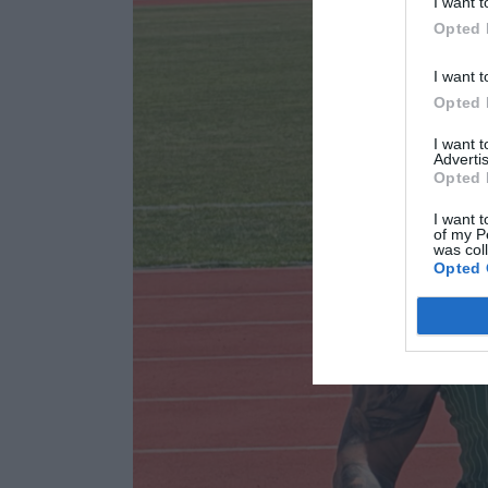
I want t
αρνητικά ορισμέν
Opted 
ΑΠΟΔΟΧ
I want t
Opted 
I want 
Advertis
Opted 
I want t
of my P
was col
Opted 