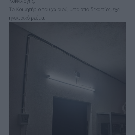
Κοκκινόγης.
Το Κοιμητήριο του χωριού, μετά από δεκαετίες, εχει
ηλεκτρικό ρεύμα.