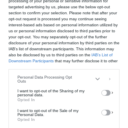
processing of your personal or sensitive information for
targeted advertising by us, please use the below opt-out
section to confirm your selection. Please note that after your
opt-out request is processed you may continue seeing
interest-based ads based on personal information utilized by
us or personal information disclosed to third parties prior to
your opt-out. You may separately opt-out of the further
Διαχείριση Συγκατάθεσης
disclosure of your personal information by third parties on the
Για να παρέχουμε την καλύτερη εμπειρία, χρησιμοποιούμε τεχνολογίες όπως
IAB’s list of downstream participants. This information may
cookies για την αποθήκευση ή/και την πρόσβαση σε πληροφορίες συσκευών.
Η συγκατάθεση για τις εν λόγω τεχνολογίες θα μας επιτρέψει να
also be disclosed by us to third parties on the
IAB’s List of
επεξεργαστούμε δεδομένα προσωπικού χαρακτήρα, όπως συμπεριφορά
Downstream Participants
that may further disclose it to other
περιήγησης ή μοναδικά αναγνωριστικά σε αυτόν τον ιστότοπο. Η μη
third parties.
συγκατάθεση ή η ανάκληση της συγκατάθεσης, μπορεί να επηρεάσει
αρνητικά ορισμένες λειτουργίες και δυνατότητες.
Personal Data Processing Opt
Outs
ΑΠΟΔΟΧΉ
I want to opt-out of the Sharing of my
personal data.
ΔΕΝ ΑΠΟΔΈΧΟΜΑΙ
Opted In
I want to opt-out of the Sale of my
ΠΡΟΒΟΛΉ ΠΡΟΤΙΜΉΣΕΩΝ
Personal Data.
Opted In
Πολιτική Cookies
Πολιτική Απορρήτου
Επικοινωνία