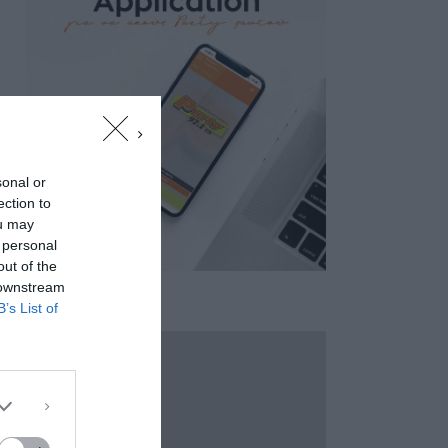
sonal or
ection to
ou may
 personal
out of the
 downstream
B’s List of