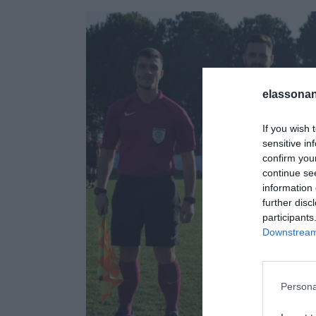
elassonan
If you wish 
sensitive in
confirm you
continue se
information 
further disc
participants
Downstream 
Για να παρέχουμε
την αποθήκευση 
εν λόγω τεχνολογ
Persona
χαρακτήρα, όπως
ιστότοπο. Η μη 