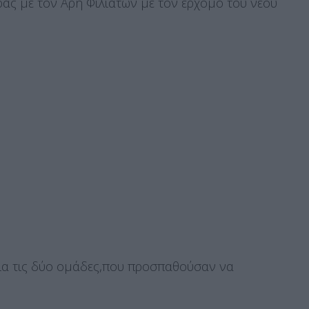
ρας με τον Αρη Φιλιατών με τον ερχομό του νέου
 για τις δύο ομάδες,που προσπαθούσαν να