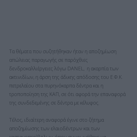
Τα θέματα που συζητήθηκαν ήταν η αποζημίωση
απώλειας παραγωγής σε παρόχθιες
δενδροκαλλιέργειες λόγω DANEL, η ακαρπία των
ακτινιδίων, η άρση της άδικης απόδοσης του Ε.Φ.Κ.
πετρελαίου στα πυρηνόκαρπα δέντρα και η
τροποποίηση της ΚΑΠ, σε ότι αφορά την επαναφορά
της συνδεδεμένης σε δέντρα με κέλυφος.
Τέλος, ιδιαίτερη αναφορά έγινε στο ζήτημα
αποζημίωσης των ελαιοδέντρων και των
καστανοπερίβολων, όπου συμφωνήθηκε να