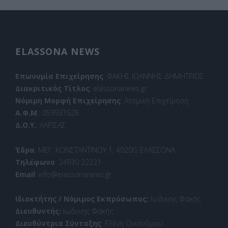
ELASSONA NEWS
Επωνυμία Επιχείρησης
: ΦΑΚΗΣ ΙΩΑΝΝΗΣ ΔΗΜΗΤΡΙΟΣ
Διακριτικός Τίτλος
: elassonanews.gr
Νόμιμη Μορφή Επιχείρησης
: Ατομική Επιχείρηση
Α.Φ.Μ
.: 059937628
Δ.Ο.Υ.
: ΛΑΡΙΣΑΣ
Έδρα
: ΜΕΓ. ΚΩΝΣΤΑΝΤΙΝΟΥ 1, 40200, ΕΛΑΣΣΟΝΑ
Τηλέφωνο
: 24930 22221
Email
: info@elassonanews.gr
Ιδιοκτήτης / Νόμιμος Εκπρόσωπος:
Ιωάννης Φακής
Διευθυντής:
Ιωάννης Φακής
Διευθύντρια Σύνταξης
: Ελένη Οικονόμου