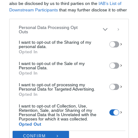
Η συγκατάθεση για τις εν λόγω τεχνολογίες θα μας επιτρέψει να
also be disclosed by us to third parties on the
IAB’s List of
επεξεργαστούμε δεδομένα προσωπικού χαρακτήρα, όπως συμπεριφορά
Downstream Participants
that may further disclose it to other
περιήγησης ή μοναδικά αναγνωριστικά σε αυτόν τον ιστότοπο. Η μη
third parties.
συγκατάθεση ή η ανάκληση της συγκατάθεσης, μπορεί να επηρεάσει
αρνητικά ορισμένες λειτουργίες και δυνατότητες.
Personal Data Processing Opt
Outs
ΑΠΟΔΟΧΉ
I want to opt-out of the Sharing of my
personal data.
ΔΕΝ ΑΠΟΔΈΧΟΜΑΙ
Opted In
I want to opt-out of the Sale of my
ΠΡΟΒΟΛΉ ΠΡΟΤΙΜΉΣΕΩΝ
Personal Data.
Opted In
Πολιτική Cookies
Πολιτική Απορρήτου
Επικοινωνία
I want to opt-out of processing my
Personal Data for Targeted Advertising.
Opted In
I want to opt-out of Collection, Use,
Retention, Sale, and/or Sharing of my
Personal Data that Is Unrelated with the
Purposes for which it was collected.
Opted Out
CONFIRM