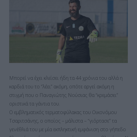
Μπορεί να έχει κλείσει ήδη τα 44 χρόνια του αλλά η
καρδιά του το “λέει” ακόμη, οπότε αργεί ακόμη η
στιγμή που ο Παναγιώτης Νούσιας θα “κρεμάσει”
οριστικά τα γάντια του.
Ο εμβληματικός τερματοφύλακας του Οικονόμου
Τσαριτσάνης, ο οποίος – μάλιστα – “γιόρτασε” τα
γενέθλιά του με μία εκπληκτική εμφάνιση στο γήπεδο