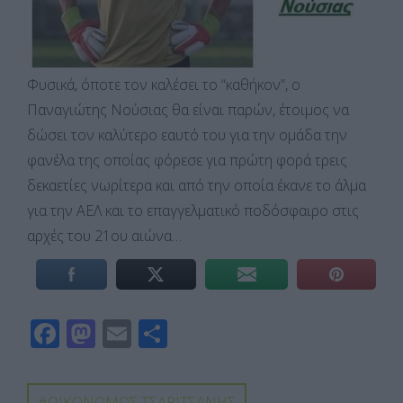
Φυσικά, όποτε τον καλέσει το “καθήκον”, ο
Παναγιώτης Νούσιας θα είναι παρών, έτοιμος να
δώσει τον καλύτερο εαυτό του για την ομάδα την
φανέλα της οποίας φόρεσε για πρώτη φορά τρεις
δεκαετίες νωρίτερα και από την οποία έκανε το άλμα
για την ΑΕΛ και το επαγγελματικό ποδόσφαιρο στις
αρχές του 21ου αιώνα…
F
M
E
Μ
ac
as
m
οι
e
to
ail
ρ
ΟΙΚΟΝΟΜΟΣ ΤΣΑΡΙΤΣΑΝΗΣ