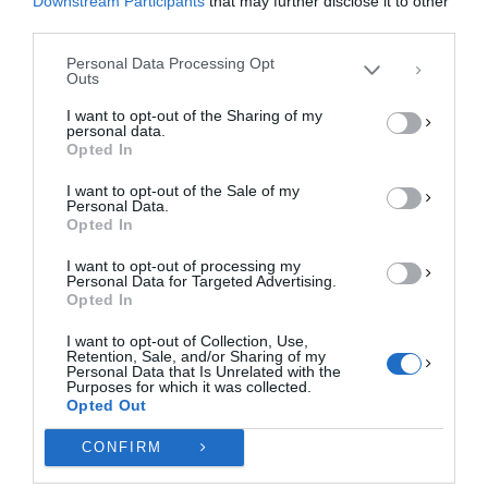
Downstream Participants
that may further disclose it to other
περιήγησης ή μοναδικά αναγνωριστικά σε αυτόν τον ιστότοπο. Η μη
third parties.
συγκατάθεση ή η ανάκληση της συγκατάθεσης, μπορεί να επηρεάσει
αρνητικά ορισμένες λειτουργίες και δυνατότητες.
Personal Data Processing Opt
Outs
ΑΠΟΔΟΧΉ
I want to opt-out of the Sharing of my
personal data.
ΔΕΝ ΑΠΟΔΈΧΟΜΑΙ
Opted In
I want to opt-out of the Sale of my
ΠΡΟΒΟΛΉ ΠΡΟΤΙΜΉΣΕΩΝ
Personal Data.
Opted In
Πολιτική Cookies
Πολιτική Απορρήτου
Επικοινωνία
I want to opt-out of processing my
Personal Data for Targeted Advertising.
Opted In
I want to opt-out of Collection, Use,
Retention, Sale, and/or Sharing of my
Personal Data that Is Unrelated with the
Purposes for which it was collected.
Opted Out
CONFIRM