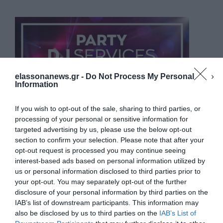
elassonanews.gr -
Do Not Process My Personal
Information
If you wish to opt-out of the sale, sharing to third parties, or
processing of your personal or sensitive information for
targeted advertising by us, please use the below opt-out
section to confirm your selection. Please note that after your
opt-out request is processed you may continue seeing
interest-based ads based on personal information utilized by
us or personal information disclosed to third parties prior to
your opt-out. You may separately opt-out of the further
Διαχείριση Συγκατάθεσης
disclosure of your personal information by third parties on the
Για να παρέχουμε την καλύτερη εμπειρία, χρησιμοποιούμε τεχνολογίες όπως
IAB’s list of downstream participants. This information may
cookies για την αποθήκευση ή/και την πρόσβαση σε πληροφορίες συσκευών.
Η συγκατάθεση για τις εν λόγω τεχνολογίες θα μας επιτρέψει να
also be disclosed by us to third parties on the
IAB’s List of
επεξεργαστούμε δεδομένα προσωπικού χαρακτήρα, όπως συμπεριφορά