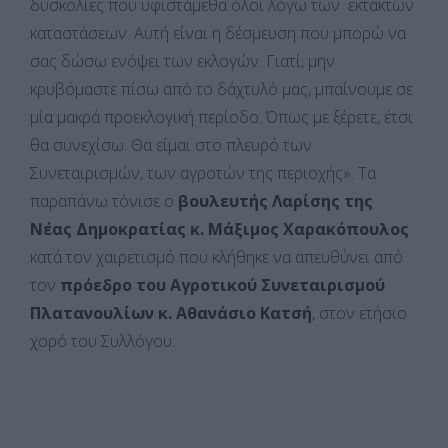
δυσκολίες που υφιστάμεθα όλοι λόγω των εκτάκτων
καταστάσεων. Αυτή είναι η δέσμευση που μπορώ να
σας δώσω ενόψει των εκλογών. Γιατί, μην
κρυβόμαστε πίσω από το δάχτυλό μας, μπαίνουμε σε
μία μακρά προεκλογική περίοδο. Όπως με ξέρετε, έτσι
θα συνεχίσω. Θα είμαι στο πλευρό των
Συνεταιρισμών, των αγροτών της περιοχής». Τα
παραπάνω τόνισε ο
βουλευτής Λαρίσης της
Νέας Δημοκρατίας κ. Μάξιμος Χαρακόπουλος
κατά τον χαιρετισμό που κλήθηκε να απευθύνει από
τον
πρόεδρο του Αγροτικού Συνεταιρισμού
Πλατανουλίων κ. Αθανάσιο Κατσή
, στον ετήσιο
χορό του Συλλόγου.