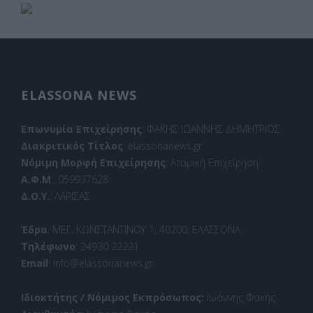
ELASSONA NEWS
Επωνυμία Επιχείρησης
: ΦΑΚΗΣ ΙΩΑΝΝΗΣ ΔΗΜΗΤΡΙΟΣ
Διακριτικός Τίτλος
: elassonanews.gr
Νόμιμη Μορφή Επιχείρησης
: Ατομική Επιχείρηση
Α.Φ.Μ
.: 059937628
Δ.Ο.Υ.
: ΛΑΡΙΣΑΣ
Έδρα
: ΜΕΓ. ΚΩΝΣΤΑΝΤΙΝΟΥ 1, 40200, ΕΛΑΣΣΟΝΑ
Τηλέφωνο
: 24930 22221
Email
: info@elassonanews.gr
Ιδιοκτήτης / Νόμιμος Εκπρόσωπος:
Ιωάννης Φακής