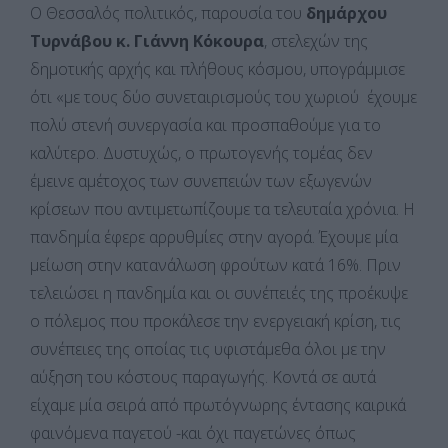
Ο Θεσσαλός πολιτικός, παρουσία του
δημάρχου
Τυρνάβου κ. Γιάννη Κόκουρα
, στελεχών της
δημοτικής αρχής και πλήθους κόσμου, υπογράμμισε
ότι «με τους δύο συνεταιρισμούς του χωριού έχουμε
πολύ στενή συνεργασία και προσπαθούμε για το
καλύτερο. Δυστυχώς, ο πρωτογενής τομέας δεν
έμεινε αμέτοχος των συνεπειών των εξωγενών
κρίσεων που αντιμετωπίζουμε τα τελευταία χρόνια. Η
πανδημία έφερε αρρυθμίες στην αγορά. Έχουμε μία
μείωση στην κατανάλωση φρούτων κατά 16%. Πριν
τελειώσει η πανδημία και οι συνέπειές της προέκυψε
ο πόλεμος που προκάλεσε την ενεργειακή κρίση, τις
συνέπειες της οποίας τις υφιστάμεθα όλοι με την
αύξηση του κόστους παραγωγής. Κοντά σε αυτά
είχαμε μία σειρά από πρωτόγνωρης έντασης καιρικά
φαινόμενα παγετού -και όχι παγετώνες όπως