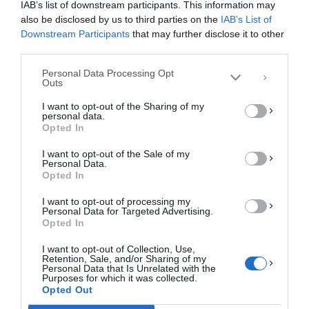
IAB’s list of downstream participants. This information may
cookies για την αποθήκευση ή/και την πρόσβαση σε πληροφορίες συσκευών.
Η συγκατάθεση για τις εν λόγω τεχνολογίες θα μας επιτρέψει να
also be disclosed by us to third parties on the
IAB’s List of
επεξεργαστούμε δεδομένα προσωπικού χαρακτήρα, όπως συμπεριφορά
Downstream Participants
that may further disclose it to other
περιήγησης ή μοναδικά αναγνωριστικά σε αυτόν τον ιστότοπο. Η μη
third parties.
συγκατάθεση ή η ανάκληση της συγκατάθεσης, μπορεί να επηρεάσει
αρνητικά ορισμένες λειτουργίες και δυνατότητες.
Personal Data Processing Opt
Outs
ΑΠΟΔΟΧΉ
I want to opt-out of the Sharing of my
personal data.
ΔΕΝ ΑΠΟΔΈΧΟΜΑΙ
Opted In
I want to opt-out of the Sale of my
ΠΡΟΒΟΛΉ ΠΡΟΤΙΜΉΣΕΩΝ
Personal Data.
Opted In
Πολιτική Cookies
Πολιτική Απορρήτου
Επικοινωνία
I want to opt-out of processing my
Personal Data for Targeted Advertising.
Opted In
I want to opt-out of Collection, Use,
Retention, Sale, and/or Sharing of my
Personal Data that Is Unrelated with the
Purposes for which it was collected.
Opted Out