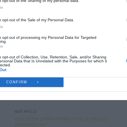
o opt-out of the Sharing of my personal data.
ες λειτουργίες και δυνατότητες.
ντια σε κάθε έννοια του διεθνούς δικαίου και της
In
ελεσμένων με τον εποικισμό της περίκλειστης
Ή
ΔΕΝ ΑΠΟΔΈΧΟΜΑΙ
ΠΡΟΒΟΛΉ ΠΡΟΤΙΜΉ
o opt-out of the Sale of my Personal Data.
ε ελπίδα λύσης του Κυπριακού».
In
Πολιτική Cookies
Πολιτική Απορρήτου
Επικοινωνία
to opt-out of processing my Personal Data for Targeted
ing.
st on X
Follow us
Save
In
o opt-out of Collection, Use, Retention, Sale, and/or Sharing
ersonal Data that Is Unrelated with the Purposes for which it
lected.
Out
CONFIRM
ΜΕΤΑΠΟΛΙΤΕΥΣΗ
NEXT ARTICLE
ΧΩΡΊΣ ΡΕΎΜΑ ΣΉΜΕΡΑ ΚΥΡΙΑΚΉ ΑΥΤΈΣ ΟΙ ΠΕΡΙΟΧΈΣ
ΣΤΗΝ ΕΛΑΣΣΌΝΑ