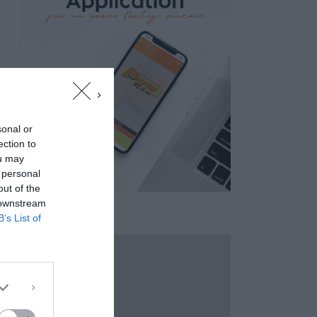
sonal or
ection to
ou may
 personal
out of the
 downstream
B’s List of