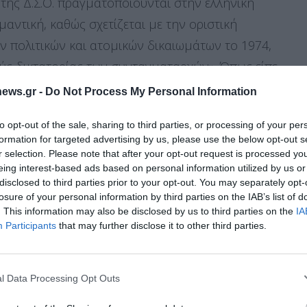
Σ. της Δ.Σ.Ο. πραγματοποιούνται στην ελληνική
ημαντική, καθώς σχετίζεται με την οριστική
 πολιτικών και ατομικών δικαιωμάτων το 1974,
ύς δικτατορίας των συνταγματαρχών». Όπως είπε
αρχή μιας μακράς περιόδου ενίσχυσης των
ews.gr -
Do Not Process My Personal Information
των ατομικών ελευθεριών, που συνδυάστηκε με τη
to opt-out of the sale, sharing to third parties, or processing of your per
40 χρόνια, που μετεξελίχθηκε σε Ε.Ε.».
formation for targeted advertising by us, please use the below opt-out s
r selection. Please note that after your opt-out request is processed y
eing interest-based ads based on personal information utilized by us or
την Κύπρο
disclosed to third parties prior to your opt-out. You may separately opt-
losure of your personal information by third parties on the IAB’s list of
. This information may also be disclosed by us to third parties on the
IA
τόσο, ότι «δυστυχώς τις ημέρες αυτές του 1974
Διαχείριση Συγκατάθεσης
Participants
that may further disclose it to other third parties.
υρκικού στρατού στην Κυπριακή Δημοκρατία, που
 την καλύτερη εμπειρία, χρησιμοποιούμε τεχνολογίες όπως cookies για
ημένους, αγνοούμενους, καταστροφές και την
ή/και την πρόσβαση σε πληροφορίες συσκευών. Η συγκατάθεση για τις
ζεται μέχρι σήμερα. Αυτό το έγκλημα κατά της
ίες θα μας επιτρέψει να επεξεργαστούμε δεδομένα προσωπικού
l Data Processing Opt Outs
 συμπεριφορά περιήγησης ή μοναδικά αναγνωριστικά σε αυτόν τον
 απόπειρα από τη σημερινή τουρκική ηγεσία να
συγκατάθεση ή η ανάκληση της συγκατάθεσης, μπορεί να επηρεάσει