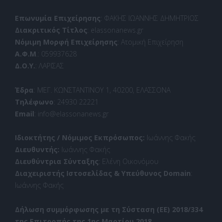
Επωνυμία Επιχείρησης
: ΦΑΚΗΣ ΙΩΑΝΝΗΣ ΔΗΜΗΤΡΙΟΣ
Διακριτικός Τίτλος
: elassonanews.gr
Νόμιμη Μορφή Επιχείρησης
: Ατομική Επιχείρηση
Α.Φ.Μ
.: 059937628
Δ.Ο.Υ.
: ΛΑΡΙΣΑΣ
Έδρα
: ΜΕΓ. ΚΩΝΣΤΑΝΤΙΝΟΥ 1, 40200, ΕΛΑΣΣΟΝΑ
Τηλέφωνο
: 24930 22221
Email
: info@elassonanews.gr
Ιδιοκτήτης / Νόμιμος Εκπρόσωπος:
Ιωάννης Φακής
Διευθυντής:
Ιωάννης Φακής
Διευθύντρια Σύνταξης
: Ελένη Οικονόμου
Διαχειριστής Ιστοσελίδας & Υπεύθυνος Domain
:
Ιωάννης Φακής
Δήλωση συμμόρφωσης με τη Σύσταση (ΕΕ) 2018/334
της Επιτροπής της 1ης Μαρτίου 2018