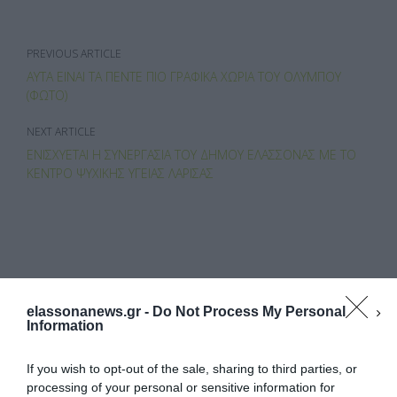
o
o
σ
o
n
τε
PREVIOUS ARTICLE
k
ίτ
ΑΥΤΆ ΕΊΝΑΙ ΤΑ ΠΈΝΤΕ ΠΙΟ ΓΡΑΦΙΚΆ ΧΩΡΙΆ ΤΟΥ ΟΛΎΜΠΟΥ
ε
(ΦΩΤΌ)
NEXT ARTICLE
ΕΝΙΣΧΎΕΤΑΙ Η ΣΥΝΕΡΓΑΣΊΑ ΤΟΥ ΔΉΜΟΥ ΕΛΑΣΣΌΝΑΣ ΜΕ ΤΟ
ΚΈΝΤΡΟ ΨΥΧΙΚΉΣ ΥΓΕΊΑΣ ΛΆΡΙΣΑΣ
ΚΆΝΕΤΕ LIKE ΣΤΗ ΣΕΛΊΔΑ ΜΑΣ
elassonanews.gr -
Do Not Process My Personal
Information
If you wish to opt-out of the sale, sharing to third parties, or
processing of your personal or sensitive information for