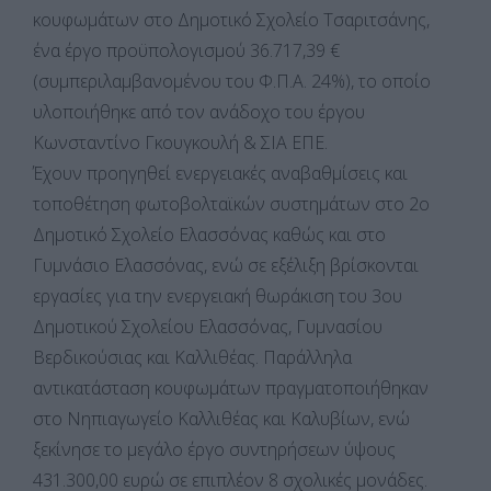
κουφωμάτων στο Δημοτικό Σχολείο Τσαριτσάνης,
ένα έργο προϋπολογισμού 36.717,39 €
(συμπεριλαμβανομένου του Φ.Π.Α. 24%), το οποίο
υλοποιήθηκε από τον ανάδοχο του έργου
Κωνσταντίνο Γκουγκουλή & ΣΙΑ ΕΠΕ.
Έχουν προηγηθεί ενεργειακές αναβαθμίσεις και
τοποθέτηση φωτοβολταϊκών συστημάτων στο 2ο
Δημοτικό Σχολείο Ελασσόνας καθώς και στο
Γυμνάσιο Ελασσόνας, ενώ σε εξέλιξη βρίσκονται
εργασίες για την ενεργειακή θωράκιση του 3ου
Δημοτικού Σχολείου Ελασσόνας, Γυμνασίου
Βερδικούσιας και Καλλιθέας. Παράλληλα
αντικατάσταση κουφωμάτων πραγματοποιήθηκαν
στο Νηπιαγωγείο Καλλιθέας και Καλυβίων, ενώ
ξεκίνησε το μεγάλο έργο συντηρήσεων ύψους
431.300,00 ευρώ σε επιπλέον 8 σχολικές μονάδες.