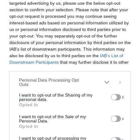
targeted advertising by us, please use the below opt-out
section to confirm your selection. Please note that after your
opt-out request is processed you may continue seeing
interest-based ads based on personal information utilized by
us or personal information disclosed to third parties prior to
your opt-out. You may separately opt-out of the further
Διαχείριση Συγκατάθεσης
disclosure of your personal information by third parties on the
Για να παρέχουμε την καλύτερη εμπειρία, χρησιμοποιούμε τεχνολογίες όπως
IAB’s list of downstream participants. This information may
cookies για την αποθήκευση ή/και την πρόσβαση σε πληροφορίες συσκευών.
Η συγκατάθεση για τις εν λόγω τεχνολογίες θα μας επιτρέψει να
also be disclosed by us to third parties on the
IAB’s List of
επεξεργαστούμε δεδομένα προσωπικού χαρακτήρα, όπως συμπεριφορά
Downstream Participants
that may further disclose it to other
περιήγησης ή μοναδικά αναγνωριστικά σε αυτόν τον ιστότοπο. Η μη
third parties.
συγκατάθεση ή η ανάκληση της συγκατάθεσης, μπορεί να επηρεάσει
αρνητικά ορισμένες λειτουργίες και δυνατότητες.
Personal Data Processing Opt
Outs
ΑΠΟΔΟΧΉ
I want to opt-out of the Sharing of my
personal data.
ΔΕΝ ΑΠΟΔΈΧΟΜΑΙ
Opted In
I want to opt-out of the Sale of my
ΠΡΟΒΟΛΉ ΠΡΟΤΙΜΉΣΕΩΝ
Personal Data.
Opted In
Πολιτική Cookies
Πολιτική Απορρήτου
Επικοινωνία
I want to opt-out of processing my