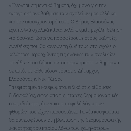
«Γίνονται σημαντικά βήματα, όχι μόνο για την
ενεργειακή αναβάθμιση των σχολείων μας αλλά και
για τον εκσυγχρονισμό τους. Ο Δήμος Ελασσόνας
έχει πολλά σχολικά κτίρια αλλά κι εμείς μεγάλη θέληση
για δουλειά, ώστε να προσφέρουμε στους μαθητές,
συνθήκες που θα κάνουν τη ζωή τους στο σχολείο
καλύτερες. Ιεραρχώντας τις ανάγκες των σχολικών
μονάδων του δήμου ανταποκρινόμαστε καθημερινά
σε αυτές με κάθε μέσο» τόνισε ο Δήμαρχος
Ελασσόνας κ. Νικ. Γάτσας.
Τα υφιστάμενα κουφώματα, ειδικά στις αίθουσες
διδασκαλίας, εκτός από τις φτωχές θερμομονωτικές
τους ιδιότητες ήτανε και επισφαλή λόγω των
φθορών που είχαν παρουσιάσει. Τα νέα κουφώματα
θα συνεισφέρουν στη βελτίωση της θερμομονωτικής
ικανότητας του κτιρίου λόγω των χαμηλότερων