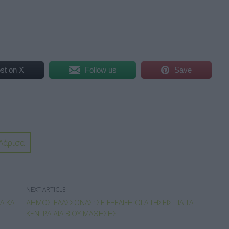
st on X
Follow us
Save
Λάρισα
NEXT ARTICLE
Α ΚΑΙ
ΔΉΜΟΣ ΕΛΑΣΣΌΝΑΣ: ΣΕ ΕΞΈΛΙΞΗ ΟΙ ΑΙΤΉΣΕΙΣ ΓΙΑ ΤΑ
ΚΈΝΤΡΑ ΔΙΆ ΒΊΟΥ ΜΆΘΗΣΗΣ