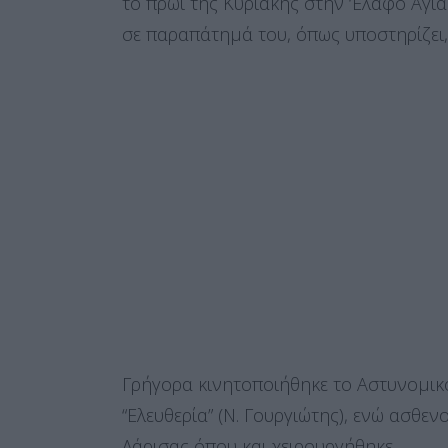
το πρωί της Κυριακής στην ‘Ελαφο Aγι
σε παραπάτημά του, όπως υποστηρίζει,
Γρήγορα κινητοποιήθηκε το Αστυνομι
“Ελευθερία” (Ν. Γουργιώτης), ενώ ασθε
Λάρισας όπου και χειρουργήθηκε.