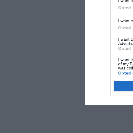
I want t
αρνητικά ορισμέν
Opted 
ΑΠΟΔΟΧ
I want t
Opted 
I want 
Advertis
Opted 
I want t
of my P
was col
Opted 