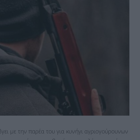
βγει με την παρέα του για κυνήγι αγριογούρουνων