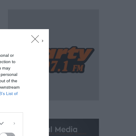
sonal or
ection to
ou may
 personal
out of the
 downstream
B’s List of