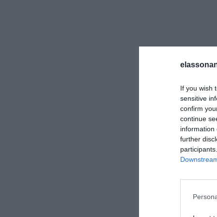
elassonan
If you wish 
sensitive in
confirm you
continue se
information 
further disc
participants
Downstream 
Για να παρέχουμε
την αποθήκευση 
εν λόγω τεχνολογ
Persona
χαρακτήρα, όπως
ιστότοπο. Η μη 