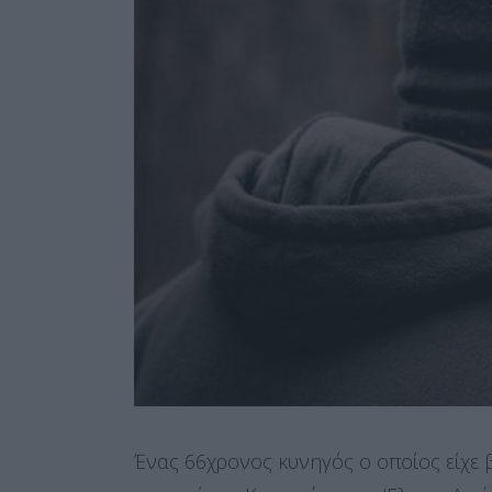
Ένας 66χρονος κυνηγός ο οποίος είχε 