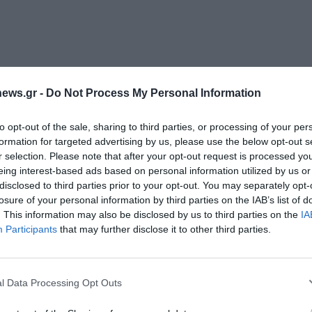
ews.gr -
Do Not Process My Personal Information
to opt-out of the sale, sharing to third parties, or processing of your per
formation for targeted advertising by us, please use the below opt-out s
r selection. Please note that after your opt-out request is processed y
eing interest-based ads based on personal information utilized by us or
disclosed to third parties prior to your opt-out. You may separately opt-
losure of your personal information by third parties on the IAB’s list of
. This information may also be disclosed by us to third parties on the
IA
Διαχείριση Συγκατάθεσης
Participants
that may further disclose it to other third parties.
 την καλύτερη εμπειρία, χρησιμοποιούμε τεχνολογίες όπως cookies για
ή/και την πρόσβαση σε πληροφορίες συσκευών. Η συγκατάθεση για τις
ίες θα μας επιτρέψει να επεξεργαστούμε δεδομένα προσωπικού
l Data Processing Opt Outs
 συμπεριφορά περιήγησης ή μοναδικά αναγνωριστικά σε αυτόν τον
συγκατάθεση ή η ανάκληση της συγκατάθεσης, μπορεί να επηρεάσει