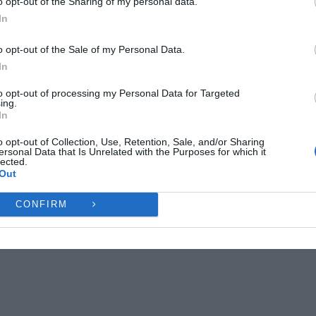
o opt-out of the Sharing of my personal data.
ες λειτουργίες και δυνατότητες.
In
Ή
ΔΕΝ ΑΠΟΔΈΧΟΜΑΙ
ΠΡΟΒΟΛΉ ΠΡΟΤΙΜΉ
o opt-out of the Sale of my Personal Data.
In
Πολιτική Cookies
Πολιτική Απορρήτου
Επικοινωνία
to opt-out of processing my Personal Data for Targeted
ing.
In
o opt-out of Collection, Use, Retention, Sale, and/or Sharing
ersonal Data that Is Unrelated with the Purposes for which it
lected.
Out
CONFIRM