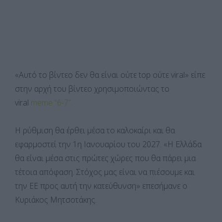
«Αυτό το βίντεο δεν θα είναι ούτε top ούτε viral» είπε
στην αρχή του βίντεο χρησιμοποιώντας το
viral
meme “6-7”.
Η ρύθμιση θα έρθει μέσα το καλοκαίρι και θα
εφαρμοστεί την 1η Ιανουαρίου του 2027. «Η Ελλάδα
θα είναι μέσα στις πρώτες χώρες που θα πάρει μια
τέτοια απόφαση. Στόχος μας είναι να πιέσουμε και
την ΕΕ προς αυτή την κατεύθυνση» επεσήμανε ο
Κυριάκος Μητσοτάκης.