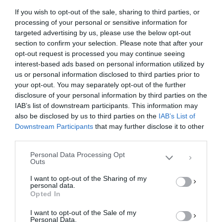
If you wish to opt-out of the sale, sharing to third parties, or
processing of your personal or sensitive information for
targeted advertising by us, please use the below opt-out
section to confirm your selection. Please note that after your
opt-out request is processed you may continue seeing
interest-based ads based on personal information utilized by
us or personal information disclosed to third parties prior to
your opt-out. You may separately opt-out of the further
Διαχείριση Συγκατάθεσης
disclosure of your personal information by third parties on the
Για να παρέχουμε την καλύτερη εμπειρία, χρησιμοποιούμε τεχνολογίες όπως
IAB’s list of downstream participants. This information may
cookies για την αποθήκευση ή/και την πρόσβαση σε πληροφορίες συσκευών.
Η συγκατάθεση για τις εν λόγω τεχνολογίες θα μας επιτρέψει να
also be disclosed by us to third parties on the
IAB’s List of
επεξεργαστούμε δεδομένα προσωπικού χαρακτήρα, όπως συμπεριφορά
Downstream Participants
that may further disclose it to other
περιήγησης ή μοναδικά αναγνωριστικά σε αυτόν τον ιστότοπο. Η μη
third parties.
συγκατάθεση ή η ανάκληση της συγκατάθεσης, μπορεί να επηρεάσει
αρνητικά ορισμένες λειτουργίες και δυνατότητες.
Personal Data Processing Opt
Outs
ΑΠΟΔΟΧΉ
I want to opt-out of the Sharing of my
personal data.
ΔΕΝ ΑΠΟΔΈΧΟΜΑΙ
Opted In
I want to opt-out of the Sale of my
ΠΡΟΒΟΛΉ ΠΡΟΤΙΜΉΣΕΩΝ
Personal Data.