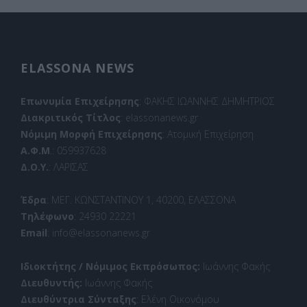
ELASSONA NEWS
Επωνυμία Επιχείρησης
: ΦΑΚΗΣ ΙΩΑΝΝΗΣ ΔΗΜΗΤΡΙΟΣ
Διακριτικός Τίτλος
: elassonanews.gr
Νόμιμη Μορφή Επιχείρησης
: Ατομική Επιχείρηση
Α.Φ.Μ
.: 059937628
Δ.Ο.Υ.
: ΛΑΡΙΣΑΣ
Έδρα
: ΜΕΓ. ΚΩΝΣΤΑΝΤΙΝΟΥ 1, 40200, ΕΛΑΣΣΟΝΑ
Τηλέφωνο
: 24930 22221
Email
: info@elassonanews.gr
Ιδιοκτήτης / Νόμιμος Εκπρόσωπος:
Ιωάννης Φακής
Διευθυντής:
Ιωάννης Φακής
Διευθύντρια Σύνταξης
: Ελένη Οικονόμου