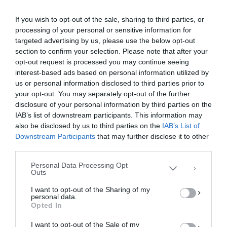
If you wish to opt-out of the sale, sharing to third parties, or
processing of your personal or sensitive information for
targeted advertising by us, please use the below opt-out
section to confirm your selection. Please note that after your
opt-out request is processed you may continue seeing
Κάντε κλικ για να αποδεχτείτε cookies
interest-based ads based on personal information utilized by
εμπορικής προώθησης και να
us or personal information disclosed to third parties prior to
ενεργοποιήσετε αυτό το
your opt-out. You may separately opt-out of the further
Διαχείριση Συγκατάθεσης
περιεχόμενο
disclosure of your personal information by third parties on the
Για να παρέχουμε την καλύτερη εμπειρία, χρησιμοποιούμε τεχνολογίες όπως
IAB’s list of downstream participants. This information may
cookies για την αποθήκευση ή/και την πρόσβαση σε πληροφορίες συσκευών.
Η συγκατάθεση για τις εν λόγω τεχνολογίες θα μας επιτρέψει να
also be disclosed by us to third parties on the
IAB’s List of
επεξεργαστούμε δεδομένα προσωπικού χαρακτήρα, όπως συμπεριφορά
Downstream Participants
that may further disclose it to other
περιήγησης ή μοναδικά αναγνωριστικά σε αυτόν τον ιστότοπο. Η μη
third parties.
συγκατάθεση ή η ανάκληση της συγκατάθεσης, μπορεί να επηρεάσει
αρνητικά ορισμένες λειτουργίες και δυνατότητες.
Personal Data Processing Opt
Outs
ΑΠΟΔΟΧΉ
I want to opt-out of the Sharing of my
personal data.
ΔΕΝ ΑΠΟΔΈΧΟΜΑΙ
Opted In
F
M
E
Μ
I want to opt-out of the Sale of my
ΠΡΟΒΟΛΉ ΠΡΟΤΙΜΉΣΕΩΝ