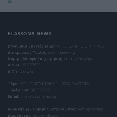
ELASSONA NEWS
Επωνυμία Επιχείρησης
: ΦΑΚΗΣ ΙΩΑΝΝΗΣ ΔΗΜΗΤΡΙΟΣ
Διακριτικός Τίτλος
: elassonanews.gr
Νόμιμη Μορφή Επιχείρησης
: Ατομική Επιχείρηση
Α.Φ.Μ
.: 059937628
Δ.Ο.Υ.
: ΛΑΡΙΣΑΣ
Έδρα
: ΜΕΓ. ΚΩΝΣΤΑΝΤΙΝΟΥ 1, 40200, ΕΛΑΣΣΟΝΑ
Τηλέφωνο
: 24930 22221
Email
: info@elassonanews.gr
Ιδιοκτήτης / Νόμιμος Εκπρόσωπος:
Ιωάννης Φακής
Διευθυντής:
Ιωάννης Φακής