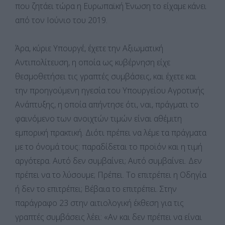
που ζητάει τώρα η Ευρωπαϊκή Ένωση το είχαμε κάνει
από τον Ιούνιο του 2019.
Άρα, κύριε Υπουργέ, έχετε την Αξιωματική
Αντιπολίτευση, η οποία ως κυβέρνηση είχε
θεσμοθετήσει τις γραπτές συμβάσεις, και έχετε και
την προηγούμενη ηγεσία του Υπουργείου Αγροτικής
Ανάπτυξης, η οποία απήντησε ότι, ναι, πράγματι το
φαινόμενο των ανοιχτών τιμών είναι αθέμιτη
εμπορική πρακτική. Διότι πρέπει να λέμε τα πράγματα
με το όνομά τους: παραδίδεται το προϊόν και η τιμή
αργότερα. Αυτό δεν συμβαίνει; Αυτό συμβαίνει. Δεν
πρέπει να το λύσουμε; Πρέπει. Το επιτρέπει η Οδηγία
ή δεν το επιτρέπει; Βέβαια το επιτρέπει. Στην
παράγραφο 23 στην αιτιολογική έκθεση για τις
γραπτές συμβάσεις λέει: «Αν και δεν πρέπει να είναι