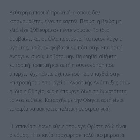
Δεύτερη εμπορική πρακτική, η οποία δεν
κατονομάζεται, είναι τα καρτέλ. Πέρυσι η βρώσιμη
ελιά είχε 0,98 ευρώ σε πέντε νομούς. Το ίδιο
συμβαίνει και σε άλλα προϊόντα. Για ποιον λόγο ο
αγρότης, πρώτον, φοβάται να πάει στην Επιτροπή
Ανταγωνισμού; Φοβάται μην θεωρηθεί αθέμιτη
εμπορική πρακτική και αυτή η συνεννόηση που
υπάρχει -όχι πάντα, όχι παντού- και υπαχθεί στην
Επιτροπή του Υπουργείου Αγροτικής Ανάπτυξης όταν
η ίδια η Οδηγία, κύριε Υπουργέ, δίνει τη δυνατότητα,
το λέει ευθέως. Καταρχήν με την Οδηγία αυτή είναι
ευκαιρία να ασκήσετε πολιτική με στρατηγική.
Η Ισπανία τι έκανε, κύριε Υπουργέ; Ορίστε, εδώ είναι
ο νόμος. Η Ισπανία προχώρησε πολύ πιο μπροστά.