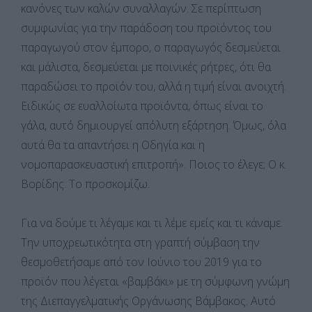
κανόνες των καλών συναλλαγών. Σε περίπτωση
συμφωνίας για την παράδοση του προϊόντος του
παραγωγού στον έμπορο, ο παραγωγός δεσμεύεται
και μάλιστα, δεσμεύεται με ποινικές ρήτρες, ότι θα
παραδώσει το προϊόν του, αλλά η τιμή είναι ανοιχτή.
Ειδικώς σε ευαλλοίωτα προϊόντα, όπως είναι το
γάλα, αυτό δημιουργεί απόλυτη εξάρτηση. Όμως, όλα
αυτά θα τα απαντήσει η Οδηγία και η
νομοπαρασκευαστική επιτροπή». Ποιος το έλεγε; Ο κ.
Βορίδης. Το προσκομίζω.
Για να δούμε τι λέγαμε και τι λέμε εμείς και τι κάναμε.
Την υποχρεωτικότητα στη γραπτή σύμβαση την
θεσμοθετήσαμε από τον Ιούνιο του 2019 για το
προϊόν που λέγεται «βαμβάκι» με τη σύμφωνη γνώμη
της Διεπαγγελματικής Οργάνωσης Βάμβακος. Αυτό