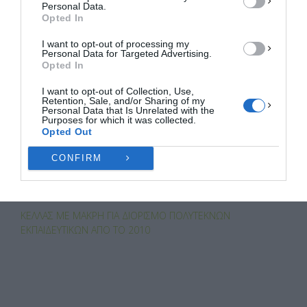
ac
as
m
οι
Personal Data.
Opted In
e
to
ail
ρ
Πολιτική Cookies
Πολιτική Απορρήτου
Επικοινωνία
elassona
ΑΓΡΟΤΙΚΑ ΠΡΟΙΟΝΤΑ
b
d
α
I want to opt-out of processing my
Personal Data for Targeted Advertising.
Opted In
o
o
σ
ελασσόνα
ΚΟΚΚΑΛΗΣ
o
n
τε
I want to opt-out of Collection, Use,
Retention, Sale, and/or Sharing of my
k
ίτ
Personal Data that Is Unrelated with the
Purposes for which it was collected.
ε
Opted Out
PREVIOUS ARTICLE
ΜΆΞΙΜΟΣ ΜΕ ΓΓ ΠΡΟΠΟ: ΈΡΧΕΤΑΙ ΠΡΟΚΉΡΥΞΗ ΓΙΑ
CONFIRM
ΠΡΟΣΛΉΨΕΙΣ ΣΤΙΣ ΦΥΛΑΚΈΣ ΛΆΡΙΣΑΣ
NEXT ARTICLE
ΚΈΛΛΑΣ ΜΕ ΜΑΚΡΉ ΓΙΑ ΔΙΟΡΙΣΜΌ ΠΟΛΎΤΕΚΝΩΝ
ΕΚΠΑΙΔΕΥΤΙΚΏΝ ΑΠΌ ΤΟ 2010