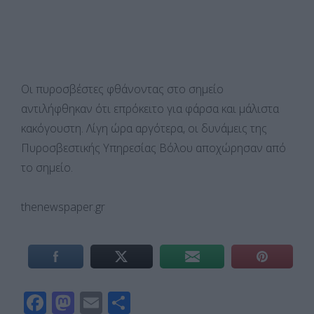
Οι πυροσβέστες φθάνοντας στο σημείο
αντιλήφθηκαν ότι επρόκειτο για φάρσα και μάλιστα
κακόγουστη. Λίγη ώρα αργότερα, οι δυνάμεις της
Πυροσβεστικής Υπηρεσίας Βόλου αποχώρησαν από
το σημείο.
thenewspaper.gr
F
M
E
Μ