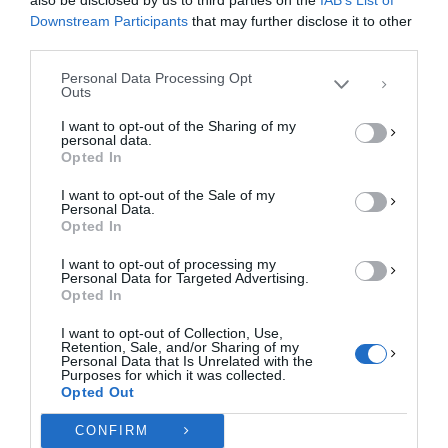
επεξεργαστούμε δεδομένα προσωπικού χαρακτήρα, όπως συμπεριφορά
Downstream Participants
that may further disclose it to other
περιήγησης ή μοναδικά αναγνωριστικά σε αυτόν τον ιστότοπο. Η μη
third parties.
συγκατάθεση ή η ανάκληση της συγκατάθεσης, μπορεί να επηρεάσει
αρνητικά ορισμένες λειτουργίες και δυνατότητες.
Personal Data Processing Opt
Outs
ΑΠΟΔΟΧΉ
I want to opt-out of the Sharing of my
personal data.
ΔΕΝ ΑΠΟΔΈΧΟΜΑΙ
Opted In
I want to opt-out of the Sale of my
ΠΡΟΒΟΛΉ ΠΡΟΤΙΜΉΣΕΩΝ
Personal Data.
Opted In
Πολιτική Cookies
Πολιτική Απορρήτου
Επικοινωνία
I want to opt-out of processing my
Personal Data for Targeted Advertising.
Opted In
I want to opt-out of Collection, Use,
Retention, Sale, and/or Sharing of my
Personal Data that Is Unrelated with the
Purposes for which it was collected.
Opted Out
CONFIRM