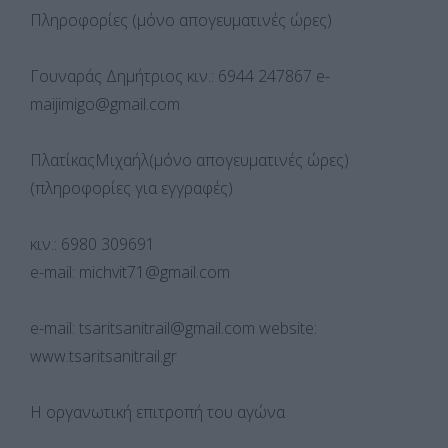
Πληροφορίες (μόνο απογευματινές ώρες)
Γουναράς Δημήτριος κιν.: 6944 247867 e-
maijimigo@gmail.com
ΠλατίκαςΜιχαήλ(μόνο απογευματινές ώρες)
(πληροφορίες για εγγραφές)
κιν.: 6980 309691
e-mail: michvit71@gmail.com
e-mail: tsaritsanitrail@gmail.com website:
www.tsaritsanitrail.gr
Η οργανωτική επιτροπή του αγώνα