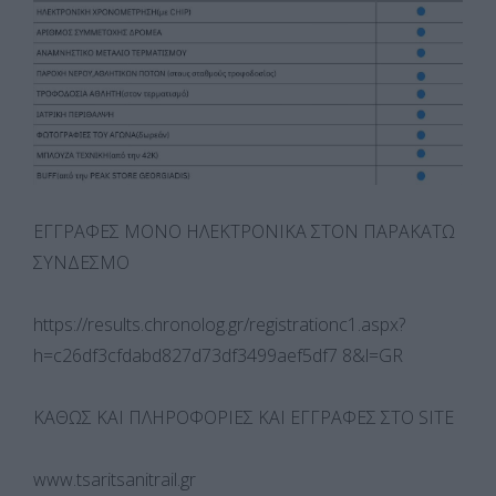
ΕΓΓΡΑΦΕΣ ΜΟΝΟ ΗΛΕΚΤΡΟΝΙΚΑ ΣΤΟΝ ΠΑΡΑΚΑΤΩ
ΣΥΝΔΕΣΜΟ
https://results.chronolog.gr/registrationc1.aspx?
h=c26df3cfdabd827d73df3499aef5df7 8&l=GR
ΚΑΘΩΣ ΚΑΙ ΠΛΗΡΟΦΟΡΙΕΣ ΚΑΙ ΕΓΓΡΑΦΕΣ ΣΤΟ SITE
www.tsaritsanitrail.gr