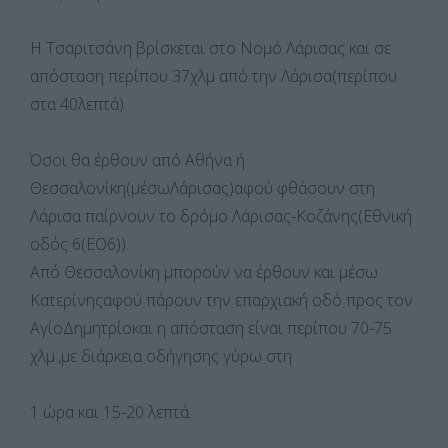
Η Τσαριτσάνη βρίσκεται στο Νομό Λάρισας και σε
απόσταση περίπου 37χλμ από την Λάρισα(περίπου
στα 40λεπτά).
Όσοι θα έρθουν από Αθήνα ή
Θεσσαλονίκη(μέσωΛάρισας)αφού φθάσουν στη
Λάρισα παίρνουν το δρόμο Λάρισας-Κοζάνης(Εθνική
οδός 6(ΕΟ6)).
Από Θεσσαλονίκη μπορούν να έρθουν και μέσω
Κατερίνηςαφού πάρουν την επαρχιακή οδό προς τον
ΑγίοΔημητρίοκαι η απόσταση είναι περίπου 70-75
χλμ.,με διάρκεια οδήγησης γύρω στη
1 ώρα και 15-20 λεπτά.