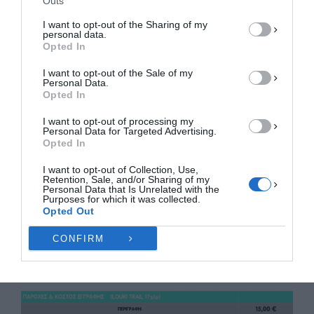
Outs
Σταθμός Κουκουβίτσα στα 15 χλμ.: Νερό
ΑΠΟΔΟΧΉ
I want to opt-out of the Sharing of my
personal data.
Εγγραφές – Κόστος συμμετοχής
ΔΕΝ ΑΠΟΔΈΧΟΜΑΙ
Opted In
I want to opt-out of the Sale of my
ΠΡΟΒΟΛΉ ΠΡΟΤΙΜΉΣΕΩΝ
Personal Data.
Παρακαλούνται οι αθλητές που θα κάνουν εγγραφή
Opted In
Πολιτική Cookies
Πολιτική Απορρήτου
Επικοινωνία
να γράψουν το ονοματεπώνυμό τους με ΚΕΦΑΛΑΙΑ
I want to opt-out of processing my
ΛΑΤΙΝΙΚΑ καθώς επίσης αν γνωρίζει και τον κωδικό
Personal Data for Targeted Advertising.
του ITRA (InternationalTrailRunningAssociation)(θα
Opted In
υπάρχει στην φόρμα εγγραφής πεδίο να γράψει και
I want to opt-out of Collection, Use,
Retention, Sale, and/or Sharing of my
τον κωδικό του για να γίνει ποιο εύκολα η
Personal Data that Is Unrelated with the
Purposes for which it was collected.
βαθμολογία τους στην ITRA
Opted Out
(InternationalTrailRunningAssociation)
CONFIRM
ΠΑΡΟΧΕΣ & ΚΟΣΤΟΣ ΕΓΓΡΑΦΗΣ(LOUKITRAIL 17χλμ)