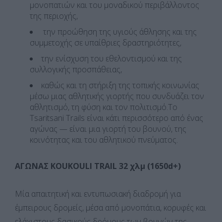
μονοπατιών και του μοναδικού περιβάλλοντος
της περιοχής,
την προώθηση της υγιούς άθλησης και της
συμμετοχής σε υπαίθριες δραστηριότητες,
την ενίσχυση του εθελοντισμού και της
συλλογικής προσπάθειας,
καθώς και τη στήριξη της τοπικής κοινωνίας
μέσω μιας αθλητικής γιορτής που συνδυάζει τον
αθλητισμό, τη φύση και τον πολιτισμό.Το
Tsaritsani Trails είναι κάτι περισσότερο από ένας
αγώνας — είναι μια γιορτή του βουνού, της
κοινότητας και του αθλητικού πνεύματος.
ΑΓΩΝΑΣ KOUKOULI TRAIL 32 χλμ (1650d+)
Μία απαιτητική και εντυπωσιακή διαδρομή για
έμπειρους δρομείς, μέσα από μονοπάτια, κορυφές και
ελάχιστους δασικούς δρόμους των βουνών της