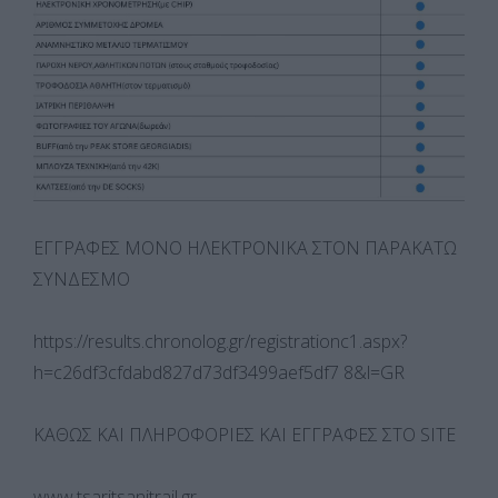
ΕΓΓΡΑΦΕΣ ΜΟΝΟ ΗΛΕΚΤΡΟΝΙΚΑ ΣΤΟΝ ΠΑΡΑΚΑΤΩ
ΣΥΝΔΕΣΜΟ
https://results.chronolog.gr/registrationc1.aspx?
h=c26df3cfdabd827d73df3499aef5df7 8&l=GR
ΚΑΘΩΣ ΚΑΙ ΠΛΗΡΟΦΟΡΙΕΣ ΚΑΙ ΕΓΓΡΑΦΕΣ ΣΤΟ SITE
www.tsaritsanitrail.gr