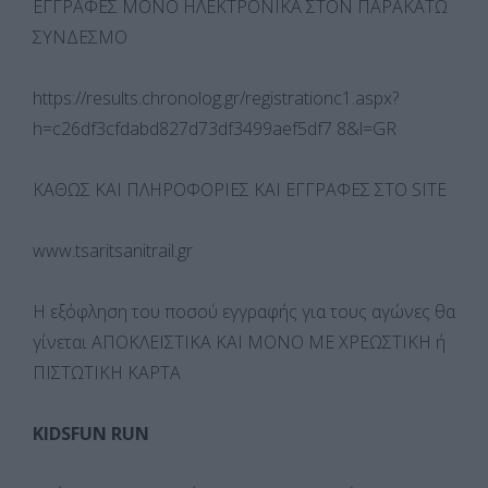
ΕΓΓΡΑΦΕΣ ΜΟΝΟ ΗΛΕΚΤΡΟΝΙΚΑ ΣΤΟΝ ΠΑΡΑΚΑΤΩ
ΣΥΝΔΕΣΜΟ
https://results.chronolog.gr/registrationc1.aspx?
h=c26df3cfdabd827d73df3499aef5df7 8&l=GR
ΚΑΘΩΣ ΚΑΙ ΠΛΗΡΟΦΟΡΙΕΣ ΚΑΙ ΕΓΓΡΑΦΕΣ ΣΤΟ SITE
www.tsaritsanitrail.gr
Η εξόφληση του ποσού εγγραφής για τους αγώνες θα
γίνεται ΑΠΟΚΛΕΙΣΤΙΚΑ ΚΑΙ ΜΟΝΟ ΜΕ ΧΡΕΩΣΤΙΚΗ ή
ΠΙΣΤΩΤΙΚΗ ΚΑΡΤΑ
KIDSFUN RUN