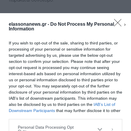
https://connect.garmin.com/modern/course/24006651
2
elassonanews.gr -
Do Not Process My Personal
Information
Σταθμοί ανεφοδιασμού – τροφοδοσίας
If you wish to opt-out of the sale, sharing to third parties, or
processing of your personal or sensitive information for
targeted advertising by us, please use the below opt-out
Θα υπάρχουν 4 σταθμοί ανεφοδιασμού στον αγώνα
section to confirm your selection. Please note that after your
οι οποίοι περιγράφονται παρακάτω:
opt-out request is processed you may continue seeing
interest-based ads based on personal information utilized by
us or personal information disclosed to third parties prior to
Σταθμός Δέση στα 3,8 χλμ.: Νερό
your opt-out. You may separately opt-out of the further
Διαχείριση Συγκατάθεσης
Σταθμός Βράχος Αη Σωτήρα στα 7,4 χλμ.: Νερό,
disclosure of your personal information by third parties on the
Για να παρέχουμε την καλύτερη εμπειρία, χρησιμοποιούμε τεχνολογίες όπως
ισοτονικό και σνακ
IAB’s list of downstream participants. This information may
cookies για την αποθήκευση ή/και την πρόσβαση σε πληροφορίες συσκευών.
Η συγκατάθεση για τις εν λόγω τεχνολογίες θα μας επιτρέψει να
also be disclosed by us to third parties on the
IAB’s List of
Σταθμός Σέγκια στα 10 χλμ.: Νερό, ισοτονικό,
επεξεργαστούμε δεδομένα προσωπικού χαρακτήρα, όπως συμπεριφορά
Downstream Participants
that may further disclose it to other
ξερή τροφή, σταφίδες καιτροφοδοσία από την
περιήγησης ή μοναδικά αναγνωριστικά σε αυτόν τον ιστότοπο. Η μη
third parties.
εταιρεία EthicSport. Ο σταθμός είναι και
συγκατάθεση ή η ανάκληση της συγκατάθεσης, μπορεί να επηρεάσει
checkpoint
αρνητικά ορισμένες λειτουργίες και δυνατότητες.
Personal Data Processing Opt