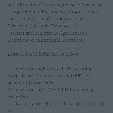
με την Περιφέρεια Θεσσαλίας, τον Δήμο Ελασσόνας
και την Κοινότητα Τσαριτσάνης, με την υποστήριξη
τοπικών συλλόγων καθώς επίσης από την
Πυροβεστική Υπηρεσία Ελασσόνας, του
Περιφερειακού τμήματος Ερυθρού Σταυρού
Ελασσόνας και το Δασαρχείο Ελασσόνας.
Συγκεκριμένα θα διεξαχθούν οι αγώνες:
1. Ορεινός αγώνας KOUKOULI TRAIL απόστασης
32χλμ(1650d+) 2. Ορεινός αγώνας LOUKI TRAIL
απόστασης17χλμ(915d+)
3. Ορεινός αγώνας ALONAKI TRAIL απόστασης
9χλμ(526d+)
4. Παιδικός αγώνας KIDS FUN RUN απόστασης 1000
μ.