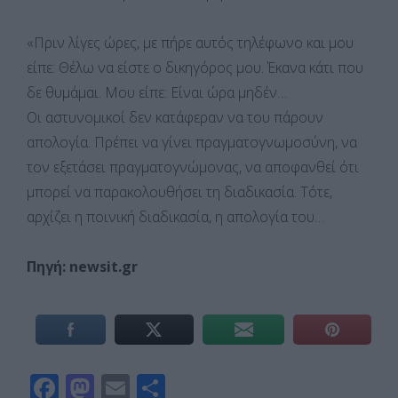
«Πριν λίγες ώρες, με πήρε αυτός τηλέφωνο και μου
είπε: Θέλω να είστε ο δικηγόρος μου. Έκανα κάτι που
δε θυμάμαι. Μου είπε: Είναι ώρα μηδέν…
Οι αστυνομικοί δεν κατάφεραν να του πάρουν
απολογία. Πρέπει να γίνει πραγματογνωμοσύνη, να
τον εξετάσει πραγματογνώμονας, να αποφανθεί ότι
μπορεί να παρακολουθήσει τη διαδικασία. Τότε,
αρχίζει η ποινική διαδικασία, η απολογία του…
Πηγή: newsit.gr
F
M
E
Μ