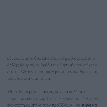
Σύμφωνα με τα όσα είπε στους δημοσιογράφους ο
Αλέξης Κούγιας, το βράδυ της Κυριακής που πήγε να
δει τον 52χρονο, προσπάθησε να τον κλειδώσει μαζί
του μέσα στα κρατητήρια!
«Είναι χτυπημένος παντού, άσχημα πολύ στο
πρόσωπο και δε μπορεί να επικοινωνήσει… Έκανα και
ένα ατόπημα, μπήκα στον προθάλαμο… και
πήγε να