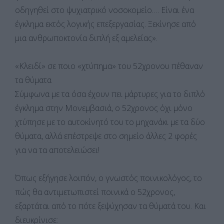
οδηγηθεί στο ψυχιατρικό νοσοκομείο…. Είναι ένα
έγκλημα εκτός λογικής επεξεργασίας. Ξεκίνησε από
μια ανθρωποκτονία διπλή εξ αμελείας».
«Κλειδί» σε ποιο «χτύπημα» του 52χρονου πέθαναν
τα θύματα
Σύμφωνα με τα όσα έχουν πει μάρτυρες για το διπλό
έγκλημα στην Μονεμβασιά, ο 52χρονος όχι μόνο
χτύπησε με το αυτοκίνητό του το μηχανάκι με τα δύο
θύματα, αλλά επέστρεψε στο σημείο άλλες 2 φορές
για να τα αποτελειώσει!
Όπως εξήγησε λοιπόν, ο γνωστός ποινικολόγος, το
πώς θα αντιμετωπιστεί ποινικά ο 52χρονος,
εξαρτάται από το πότε ξεψύχησαν τα θύματά του. Και
διευκρίνισε: