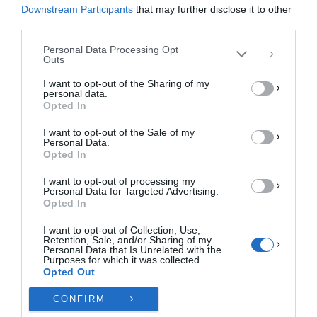
επεξεργαστούμε δεδομένα προσωπικού χαρακτήρα, όπως συμπεριφορά
Downstream Participants
that may further disclose it to other
περιήγησης ή μοναδικά αναγνωριστικά σε αυτόν τον ιστότοπο. Η μη
third parties.
συγκατάθεση ή η ανάκληση της συγκατάθεσης, μπορεί να επηρεάσει
αρνητικά ορισμένες λειτουργίες και δυνατότητες.
Personal Data Processing Opt
Outs
ΑΠΟΔΟΧΉ
I want to opt-out of the Sharing of my
personal data.
ΔΕΝ ΑΠΟΔΈΧΟΜΑΙ
Opted In
I want to opt-out of the Sale of my
ΠΡΟΒΟΛΉ ΠΡΟΤΙΜΉΣΕΩΝ
Personal Data.
Opted In
Πολιτική Cookies
Πολιτική Απορρήτου
Επικοινωνία
I want to opt-out of processing my
Personal Data for Targeted Advertising.
Opted In
I want to opt-out of Collection, Use,
Retention, Sale, and/or Sharing of my
Personal Data that Is Unrelated with the
Purposes for which it was collected.
Opted Out
CONFIRM