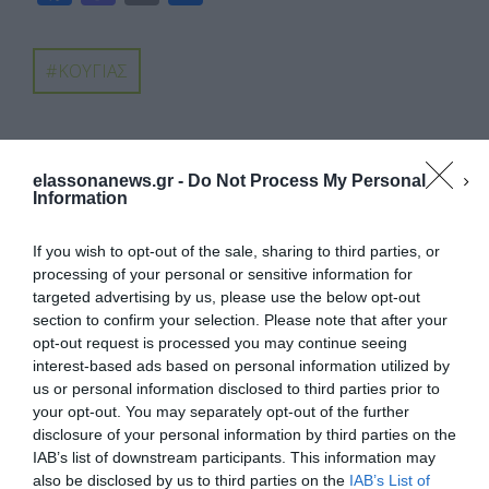
ac
as
m
οι
e
to
ail
ρ
ΚΟΥΓΙΑΣ
b
d
α
o
o
σ
o
n
τε
PREVIOUS ARTICLE
elassonanews.gr -
Do Not Process My Personal
k
ίτ
Information
ΤΟ ΝΈΟ Δ.Σ. ΤΟΥ ΧΟΣ ΣΠΑΡΜΟΎ
ε
NEXT ARTICLE
If you wish to opt-out of the sale, sharing to third parties, or
ΕΊΧΕ ΤΎΧΗ… ΒΟΥΝΌ ΣΤΗ ΛΆΡΙΣΑ – ΜΕ 2 ΕΥΡΏ ΤΟΥ ΈΚΑΤΣΕ
processing of your personal or sensitive information for
5ΆΡΙ ΣΤΟ ΤΖΌΚΕΡ ΚΑΙ “ΈΒΡΕΞΕ” ΧΡΉΜΑ
targeted advertising by us, please use the below opt-out
section to confirm your selection. Please note that after your
opt-out request is processed you may continue seeing
interest-based ads based on personal information utilized by
us or personal information disclosed to third parties prior to
your opt-out. You may separately opt-out of the further
Διαχείριση Συγκατάθεσης
disclosure of your personal information by third parties on the
Για να παρέχουμε την καλύτερη εμπειρία, χρησιμοποιούμε τεχνολογίες όπως
ΚΆΝΕΤΕ LIKE ΣΤΗ ΣΕΛΊΔΑ ΜΑΣ
IAB’s list of downstream participants. This information may
cookies για την αποθήκευση ή/και την πρόσβαση σε πληροφορίες συσκευών.
Η συγκατάθεση για τις εν λόγω τεχνολογίες θα μας επιτρέψει να
also be disclosed by us to third parties on the
IAB’s List of