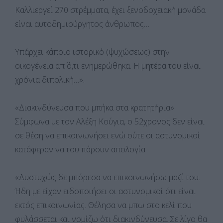
Καλλιεργεί 270 στρέμματα, έχει ξενοδοχειακή μονάδα
είναι αυτοδημιούργητος άνθρωπος…
Υπάρχει κάποιο ιστορικό (ψυχώσεως) στην
οικογένεια απ΄ ό,τι ενημερώθηκα. Η μητέρα του είναι
χρόνια διπολική…».
«Διακινδύνευσα που μπήκα στα κρατητήρια»
Σύμφωνα με τον Αλέξη Κούγια, ο 52χρονος δεν είναι
σε θέση να επικοινωνήσει ενώ ούτε οι αστυνομικοί
κατάφεραν να του πάρουν απολογία.
«Δυστυχώς δε μπόρεσα να επικοινωνήσω μαζί του.
Ήδη με είχαν ειδοποιήσει οι αστυνομικοί ότι είναι
εκτός επικοινωνίας. Θέλησα να μπω στο κελί που
φυλάσσεται και νομίζω ότι διακινδύνευσα. Σε λίγο θα