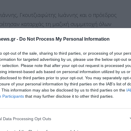
ιάννης, Γκουτζιαφώτης Ιωάννης και ο πρόεδρος
ρέτησαν καταρχάς τη μαζική συμμετοχή όλων
το πρόβλημα με τον υπερπληθυσμό των
ews.gr -
Do Not Process My Personal Information
η του επικεφαλής της παράταξης Θανάση
λίες που θα ληφθούν στην κατεύθυνση επίλυσης
to opt-out of the sale, sharing to third parties, or processing of your per
ση του να παρακολουθείαπό κοντά τα επόμενα
formation for targeted advertising by us, please use the below opt-out s
r selection. Please note that after your opt-out request is processed y
eing interest-based ads based on personal information utilized by us or
disclosed to third parties prior to your opt-out. You may separately opt-
losure of your personal information by third parties on the IAB’s list of
ύμβουλος Κώστας Καραγιάννης ανέφερε πως
. This information may also be disclosed by us to third parties on the
IA
Διαχείριση Συγκατάθεσης
αστε με το κυνήγι, με τη κτηνοτροφία, με την
Participants
that may further disclose it to other third parties.
δίκευση. Εδώ πρέπει να καθίσουν τα Υπουργεία και
 την καλύτερη εμπειρία, χρησιμοποιούμε τεχνολογίες όπως cookies για
ή/και την πρόσβαση σε πληροφορίες συσκευών. Η συγκατάθεση για τις
σουν ένα σχέδιο με επιστημονική τεκμηρίωση και
ίες θα μας επιτρέψει να επεξεργαστούμε δεδομένα προσωπικού
l Data Processing Opt Outs
ξειδικεύσει το θέμα από όλες τις απόψεις για να
 συμπεριφορά περιήγησης ή μοναδικά αναγνωριστικά σε αυτόν τον
συγκατάθεση ή η ανάκληση της συγκατάθεσης, μπορεί να επηρεάσει