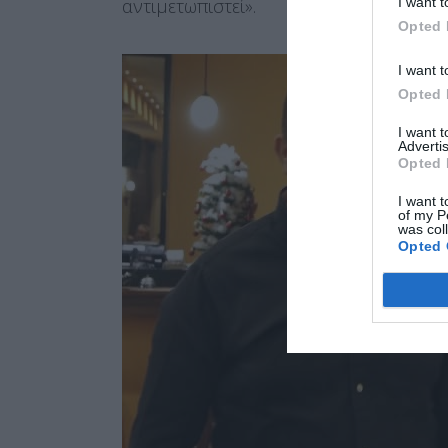
I want t
αντιμετωπιστεί».
αρνητικά ορισμέν
Opted 
ΑΠΟΔΟΧ
I want t
Opted 
I want 
Advertis
Opted 
I want t
of my P
was col
Opted 