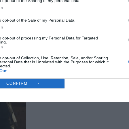
o opt-out of the Sharing of my personal data.
ες λειτουργίες και δυνατότητες.
In
Ή
ΔΕΝ ΑΠΟΔΈΧΟΜΑΙ
ΠΡΟΒΟΛΉ ΠΡΟΤΙΜΉ
o opt-out of the Sale of my Personal Data.
In
Πολιτική Cookies
Πολιτική Απορρήτου
Επικοινωνία
to opt-out of processing my Personal Data for Targeted
ing.
In
o opt-out of Collection, Use, Retention, Sale, and/or Sharing
ersonal Data that Is Unrelated with the Purposes for which it
lected.
Out
CONFIRM