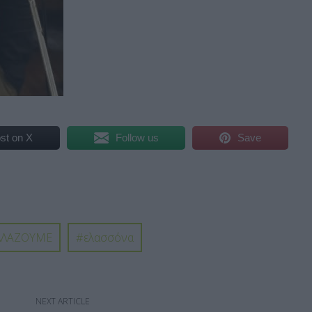
st on X
Follow us
Save
ΛΛΑΖΟΥΜΕ
ελασσόνα
NEXT ARTICLE