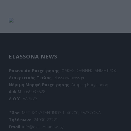
ELASSONA NEWS
Επωνυμία Επιχείρησης
: ΦΑΚΗΣ ΙΩΑΝΝΗΣ ΔΗΜΗΤΡΙΟΣ
Διακριτικός Τίτλος
: elassonanews.gr
Νόμιμη Μορφή Επιχείρησης
: Ατομική Επιχείρηση
Α.Φ.Μ
.: 059937628
Δ.Ο.Υ.
: ΛΑΡΙΣΑΣ
Έδρα
: ΜΕΓ. ΚΩΝΣΤΑΝΤΙΝΟΥ 1, 40200, ΕΛΑΣΣΟΝΑ
Τηλέφωνο
: 24930 22221
Email
: info@elassonanews.gr