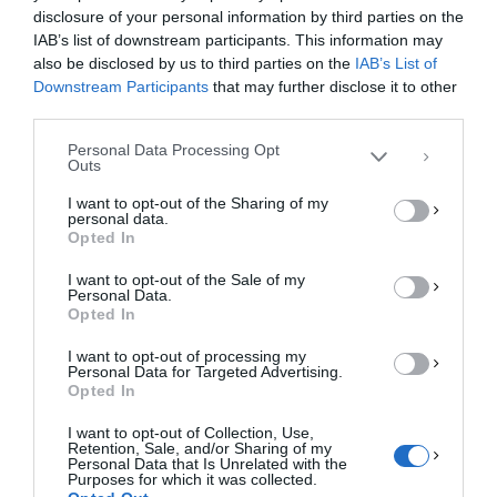
disclosure of your personal information by third parties on the
Για να παρέχουμε την καλύτερη εμπειρία, χρησιμοποιούμε τεχνολογίες όπως
IAB’s list of downstream participants. This information may
cookies για την αποθήκευση ή/και την πρόσβαση σε πληροφορίες συσκευών.
Η συγκατάθεση για τις εν λόγω τεχνολογίες θα μας επιτρέψει να
also be disclosed by us to third parties on the
IAB’s List of
επεξεργαστούμε δεδομένα προσωπικού χαρακτήρα, όπως συμπεριφορά
Downstream Participants
that may further disclose it to other
περιήγησης ή μοναδικά αναγνωριστικά σε αυτόν τον ιστότοπο. Η μη
third parties.
συγκατάθεση ή η ανάκληση της συγκατάθεσης, μπορεί να επηρεάσει
αρνητικά ορισμένες λειτουργίες και δυνατότητες.
Personal Data Processing Opt
Outs
ΑΠΟΔΟΧΉ
I want to opt-out of the Sharing of my
personal data.
ΔΕΝ ΑΠΟΔΈΧΟΜΑΙ
Opted In
I want to opt-out of the Sale of my
ΠΡΟΒΟΛΉ ΠΡΟΤΙΜΉΣΕΩΝ
Personal Data.
Opted In
Πολιτική Cookies
Πολιτική Απορρήτου
Επικοινωνία
I want to opt-out of processing my
Personal Data for Targeted Advertising.
Opted In
I want to opt-out of Collection, Use,
Retention, Sale, and/or Sharing of my
Personal Data that Is Unrelated with the
Purposes for which it was collected.